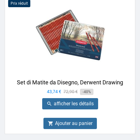
Prix réduit
Set di Matite da Disegno, Derwent Drawing
Prix
43,74 €
Prix
72,90 €
-40%
de
afficher les détails

base
Ajouter au panier
