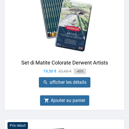
Set di Matite Colorate Derwent Artists
Prix
19,56 €
Prix
32,60 €
-40%
de
afficher les détails

base
Ajouter au panier

Prix réduit