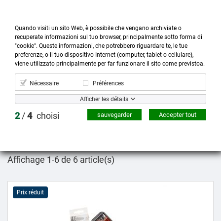
Quando visiti un sito Web, è possibile che vengano archiviate o
recuperate informazioni sul tuo browser, principalmente sotto forma di
"cookie". Queste informazioni, che potrebbero riguardare te, le tue
preferenze, o il tuo dispositivo Internet (computer, tablet o cellulare),



more_horiz
0
shopping_cart
viene utilizzato principalmente per far funzionare il sito come previstoa.
Catégories
Account
Rechercher
Liens
Panier
Nécessaire
Préférences
Confezioni
Afficher les détails
2
/
4
choisi
sauvegarder
Accepter tout

Pertinence
Filtrer
tune
Affichage 1-6 de 6 article(s)
Prix réduit