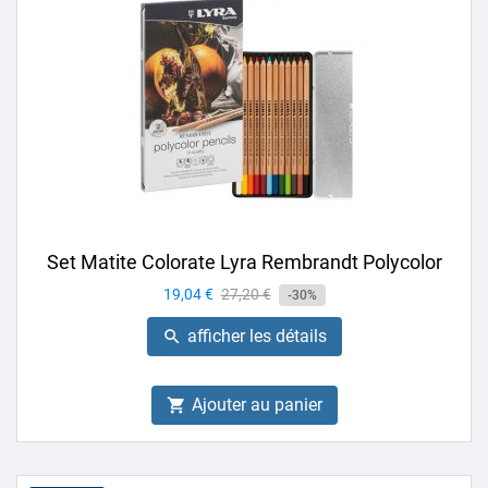
Set Matite Colorate Lyra Rembrandt Polycolor
Prix
19,04 €
Prix
27,20 €
-30%
de
afficher les détails

base
Ajouter au panier
