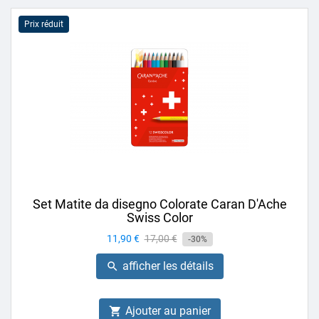
Prix réduit
Set Matite da disegno Colorate Caran D'Ache
Swiss Color
Prix
11,90 €
Prix
17,00 €
-30%
de
afficher les détails

base
Ajouter au panier
