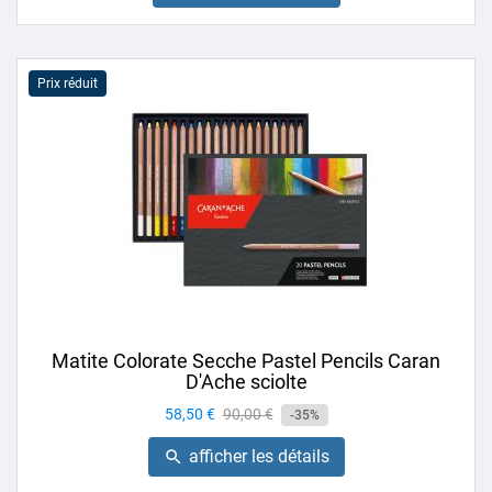
Prix réduit
Matite Colorate Secche Pastel Pencils Caran
D'Ache sciolte
Prix
58,50 €
Prix
90,00 €
-35%
de
afficher les détails

base