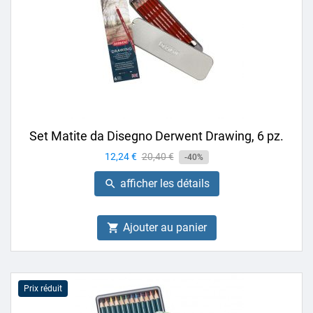
Set Matite da Disegno Derwent Drawing, 6 pz.
Prix
12,24 €
Prix
20,40 €
-40%
de
afficher les détails

base
Ajouter au panier

Prix réduit