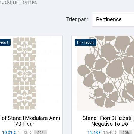
n modo uniforme.
Trier par :
Pertinence
réduit
Prix réduit
 of Stencil Modulare Anni
Stencil Fiori Stilizzati 
'70 Fleur
Negativo To-Do
Prix
10,01 €
Prix
14,30 €
Prix
11,48 €
Prix
16,40 €
-30%
-30%