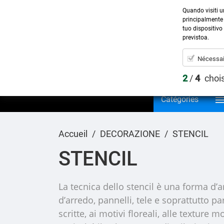
Quando visiti u
principalmente 
Sp
tuo dispositivo 
previstoa.
Nécessai
2
/
4
chois
Catégories
Accueil
DECORAZIONE
STENCIL
STENCIL
La tecnica dello stencil è una forma d’a
d’arredo, pannelli, tele e soprattutto pa
scritte, ai motivi floreali, alle texture