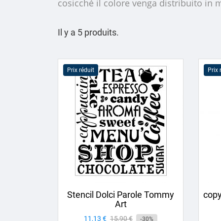
cosicché il colore venga distribuito i
Il y a 5 produits.
Prix réduit
Prix 
Stencil Dolci Parole Tommy
copy
Art
Prix
11,13 €
Prix
15,90 €
-30%