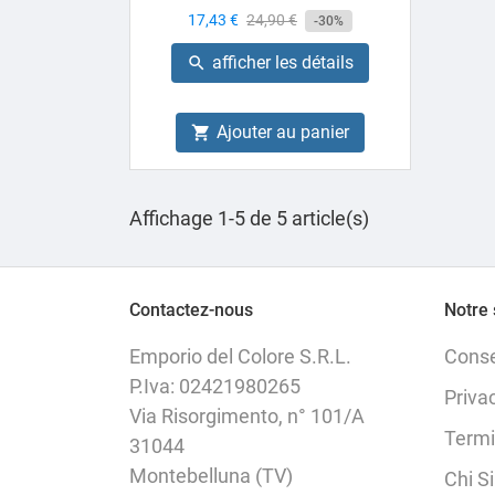
Prix
17,43 €
Prix
24,90 €
-30%
de
afficher les détails

base
Ajouter au panier

Affichage 1-5 de 5 article(s)
Contactez-nous
Notre 
Emporio del Colore S.R.L.
Cons
P.Iva: 02421980265
Priva
Via Risorgimento, n° 101/A
Termi
31044
Montebelluna (TV)
Chi S