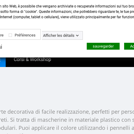
Contattaci
:
0423 22765
- 345 8167305 -
info@ardecor
n sito Web, è possibile che vengano archiviate o recuperate informazioni sul tuo bro
sotto forma di "cookie". Queste informazioni, che potrebbero riguardare te, le tue pre
ese di spedizione GRATUITE per spese superiori ai € 10
Internet (computer, tablet o cellulare), viene utilizzato principalmente per far funzio
re
Préférences
Afficher les détails
i
sauvegarder
Ac

Corsi & Workshop
rte decorativa di facile realizzazione, perfetti per pe
reti. Si tratta di mascherine in materiale plastico con s
 modulari. Puoi applicare il colore utilizzando i pennell