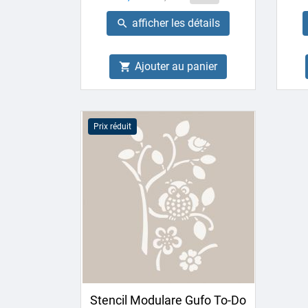
de
afficher les détails

base
Ajouter au panier

Prix réduit
Stencil Modulare Gufo To-Do