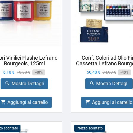
ori Vinilici Flashe Lefranc
Conf. Colori ad Olio Fi
Bourgeois, 125ml
Cassetta Lefranc Bourg
Prezzo
6,18 €
Prezzo
10,30 €
Prezzo
50,40 €
Prezzo
84,00 €
-40%
-40%
base
base
Mostra Dettagli
Mostra Dettagli


Aggiungi al carrello
Aggiungi al carrello


zo scontato
Prezzo scontato