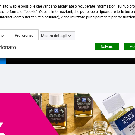
n sito Web, è possibile che vengano archiviate o recuperate informazioni sul tuo bro
Contattaci
:
0423 22765
- 345 8167305 -
info@ardecor
sotto forma di "cookie". Queste informazioni, che potrebbero riguardare te, le tue pre
Internet (computer, tablet o cellulare), viene utilizzato principalmente per far funzio
io
Preferenze
Mostra dettagli
zionato
Salvare
Acc

Home
Offerte
Recensioni
Chi Siamo
Marchi