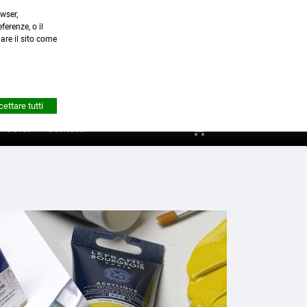
wser,
a.it
ferenze, o il
nare il sito come


Account
ettare tutti
shopping_cart
0
Corsi
Contatti