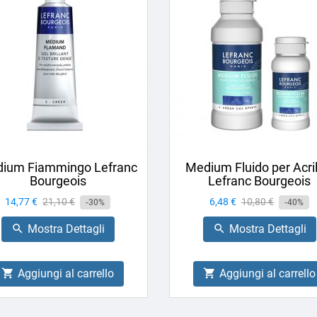
ium Fiammingo Lefranc
Medium Fluido per Acril
Bourgeois
Lefranc Bourgeois
Prezzo
14,77 €
Prezzo
21,10 €
Prezzo
6,48 €
Prezzo
10,80 €
-30%
-40%
base
base
Mostra Dettagli
Mostra Dettagli


Aggiungi al carrello
Aggiungi al carrello

