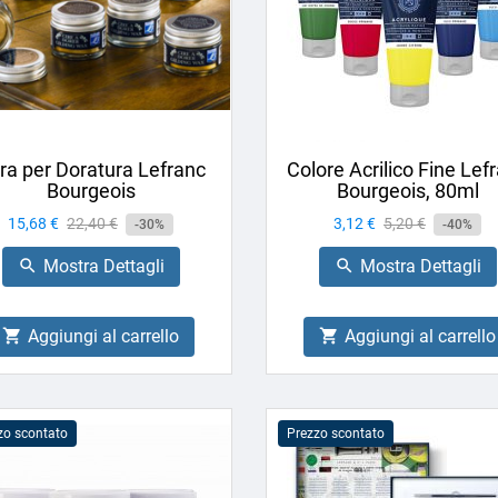
ra per Doratura Lefranc
Colore Acrilico Fine Lef
Bourgeois
Bourgeois, 80ml
Prezzo
15,68 €
Prezzo
22,40 €
Prezzo
3,12 €
Prezzo
5,20 €
-30%
-40%
base
base
Mostra Dettagli
Mostra Dettagli


Aggiungi al carrello
Aggiungi al carrello


zo scontato
Prezzo scontato