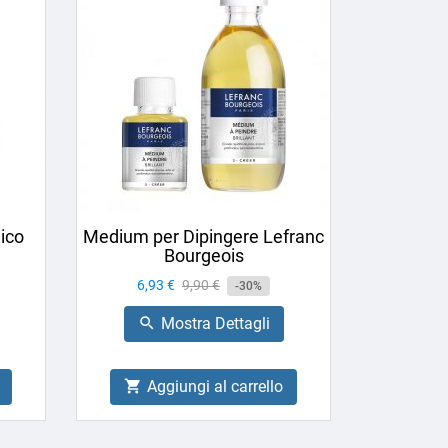
ico
Medium per Dipingere Lefranc
Bourgeois
Prezzo
6,93 €
Prezzo
9,90 €
-30%
base
Mostra Dettagli

Aggiungi al carrello
