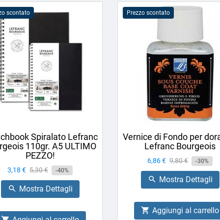
zo scontato
Prezzo scontato
chbook Spiralato Lefranc
Vernice di Fondo per dor
rgeois 110gr. A5 ULTIMO
Lefranc Bourgeois
PEZZO!
Prezzo
6,86 €
Prezzo
9,80 €
-30%
Prezzo
3,18 €
Prezzo
5,30 €
-40%
base
Mostra Dettagli

base
Mostra Dettagli

Aggiungi al carrello

Aggiungi al carrello
