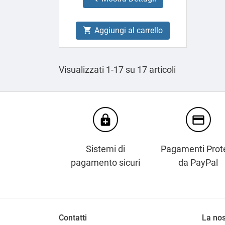
Aggiungi al carrello

Visualizzati 1-17 su 17 articoli
enhanced_encryption
credit_card
Sistemi di
Pagamenti Prote
pagamento sicuri
da PayPal
Contatti
La nos