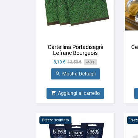
Cartellina Portadisegni
Ce
Lefranc Bourgeois
Prezzo
8,10 €
Prezzo
13,50 €
-40%
base
Mostra Dettagli

Aggiungi al carrello

Prezzo scontato
Prez