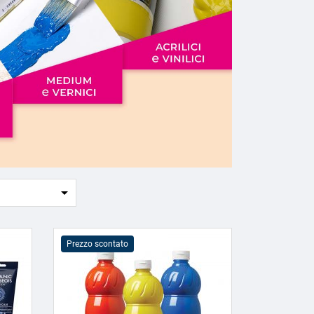

Prezzo scontato