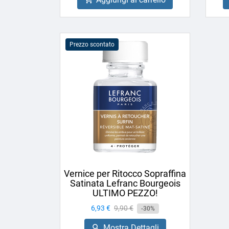
Prezzo scontato
Vernice per Ritocco Sopraffina
Satinata Lefranc Bourgeois
ULTIMO PEZZO!
Prezzo
6,93 €
Prezzo
9,90 €
-30%
base
Mostra Dettagli
