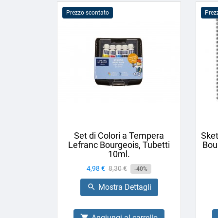
Prezzo scontato
Prez
Set di Colori a Tempera
Sket
Lefranc Bourgeois, Tubetti
Bou
10ml.
Prezzo
4,98 €
Prezzo
8,30 €
-40%
base
Mostra Dettagli

Aggiungi al carrello
