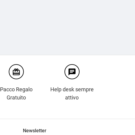
card_giftcard
chat
Pacco Regalo
Help desk sempre
Gratuito
attivo
Newsletter