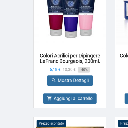
Colori Acrilici per Dipingere
Col
LeFranc Bourgeois, 200ml.
Prezzo
6,18 €
Prezzo
10,30 €
-40%
base
Mostra Dettagli

Aggiungi al carrello

Prezzo scontato
Prez