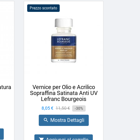
Prezzo scontato
atura
Vernice per Olio e Acrilico
Sopraffina Satinata Anti UV
Lefranc Bourgeois
Prezzo
8,05 €
Prezzo
11,50 €
-30%
base
Mostra Dettagli

Aggiungi al carrello
