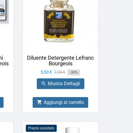
ni
Diluente Detergente Lefranc
eois
Bourgeois
Prezzo
5,53 €
Prezzo
7,90 €
-30%
base
Mostra Dettagli

Aggiungi al carrello

Prezzo scontato