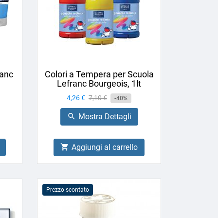
ranc
Colori a Tempera per Scuola
Lefranc Bourgeois, 1lt
Prezzo
4,26 €
Prezzo
7,10 €
-40%
base
Mostra Dettagli

Aggiungi al carrello

Prezzo scontato