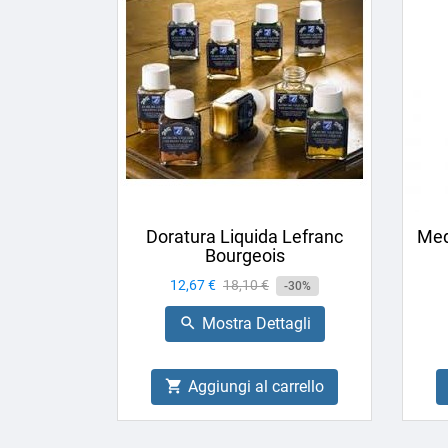
Doratura Liquida Lefranc
Med
Bourgeois
Prezzo
12,67 €
Prezzo
18,10 €
-30%
base
Mostra Dettagli

Aggiungi al carrello
