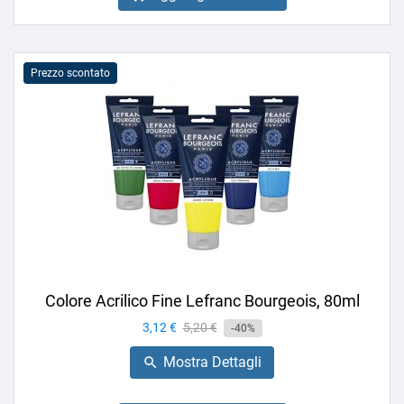
Prezzo scontato
Colore Acrilico Fine Lefranc Bourgeois, 80ml
Prezzo
3,12 €
Prezzo
5,20 €
-40%
base
Mostra Dettagli
