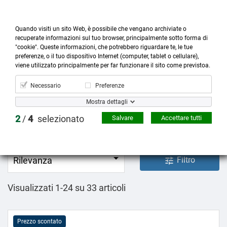
Quando visiti un sito Web, è possibile che vengano archiviate o
recuperate informazioni sul tuo browser, principalmente sotto forma di
"cookie". Queste informazioni, che potrebbero riguardare te, le tue
preferenze, o il tuo dispositivo Internet (computer, tablet o cellulare),



more_horiz
0
shopping_cart
viene utilizzato principalmente per far funzionare il sito come previstoa.
Prodotti
Account
Cerca
Menù
Carrello
Necessario
Preferenze
Colori Sfusi
Mostra dettagli
2
/
4
selezionato
Salvare
Accettare tutti
Acrilici sfusi.

Rilevanza
Filtro
tune
Visualizzati 1-24 su 33 articoli
Prezzo scontato