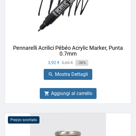
Pennarelli Acrilici Pébéo Acrylic Marker, Punta
0.7mm
Prezzo
3,92 €
Prezzo
5,60 €
-30%
base
Mostra Dettagli

Aggiungi al carrello

Prezzo scontato