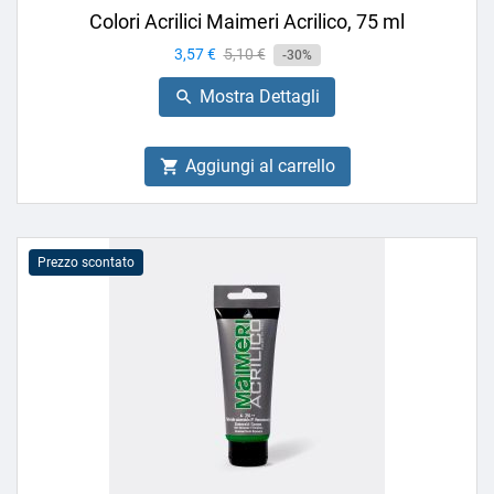
Colori Acrilici Maimeri Acrilico, 75 ml
Prezzo
3,57 €
Prezzo
5,10 €
-30%
base
Mostra Dettagli

Aggiungi al carrello

Prezzo scontato