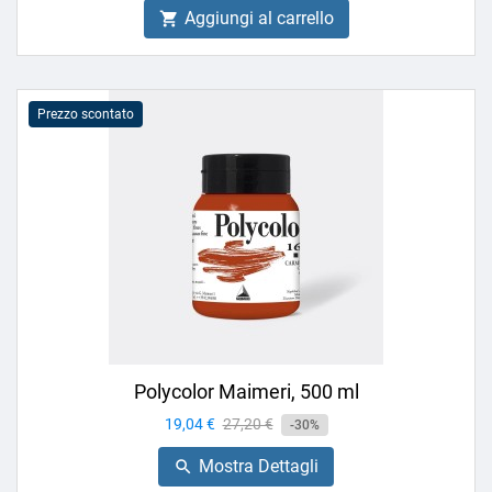
Aggiungi al carrello

Prezzo scontato
Polycolor Maimeri, 500 ml
Prezzo
19,04 €
Prezzo
27,20 €
-30%
base
Mostra Dettagli
