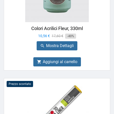
Colori Acrilici Fleur, 330ml
Prezzo
10,56 €
Prezzo
17,60 €
-40%
base
Mostra Dettagli

Aggiungi al carrello

Prezzo scontato