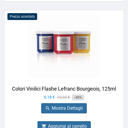
Prezzo scontato
Colori Vinilici Flashe Lefranc Bourgeois, 125ml
Prezzo
6,18 €
Prezzo
10,30 €
-40%
base
Mostra Dettagli

Aggiungi al carrello
