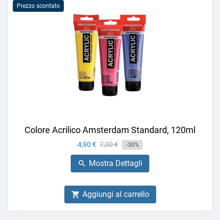
Prezzo scontato
Colore Acrilico Amsterdam Standard, 120ml
Prezzo
4,90 €
Prezzo
7,00 €
-30%
base
Mostra Dettagli

Aggiungi al carrello
