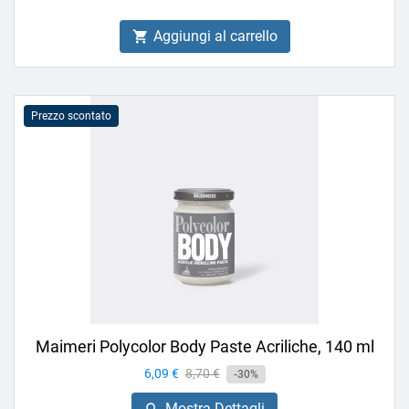
Aggiungi al carrello

Prezzo scontato
Maimeri Polycolor Body Paste Acriliche, 140 ml
Prezzo
6,09 €
Prezzo
8,70 €
-30%
base
Mostra Dettagli
