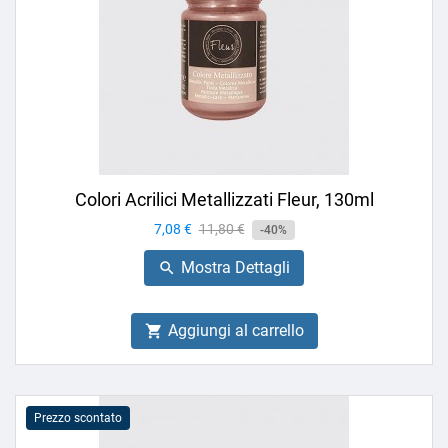
Colori Acrilici Metallizzati Fleur, 130ml
Prezzo
7,08 €
Prezzo
11,80 €
-40%
base
Mostra Dettagli

Aggiungi al carrello

Prezzo scontato