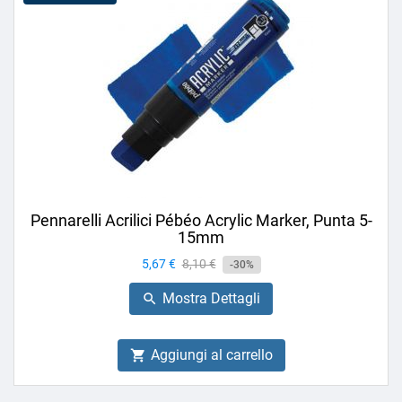
Pennarelli Acrilici Pébéo Acrylic Marker, Punta 5-
15mm
Prezzo
5,67 €
Prezzo
8,10 €
-30%
base
Mostra Dettagli

Aggiungi al carrello
