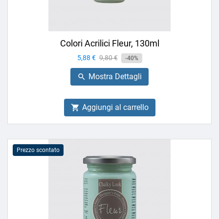
Colori Acrilici Fleur, 130ml
Prezzo
5,88 €
Prezzo
9,80 €
-40%
base
Mostra Dettagli

Aggiungi al carrello

Prezzo scontato