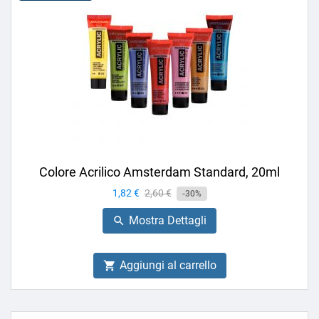
Colore Acrilico Amsterdam Standard, 20ml
Prezzo
1,82 €
Prezzo
2,60 €
-30%
base
Mostra Dettagli

Aggiungi al carrello
