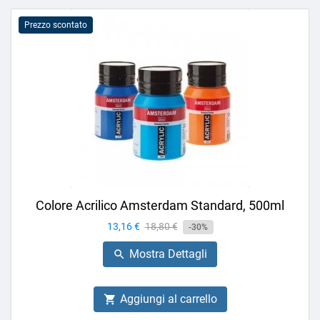
Prezzo scontato
Colore Acrilico Amsterdam Standard, 500ml
Prezzo
13,16 €
Prezzo
18,80 €
-30%
base
Mostra Dettagli

Aggiungi al carrello
