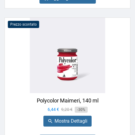
Prezzo scontato
Polycolor Maimeri, 140 ml
Prezzo
6,44 €
Prezzo
9,20 €
-30%
base
Mostra Dettagli
