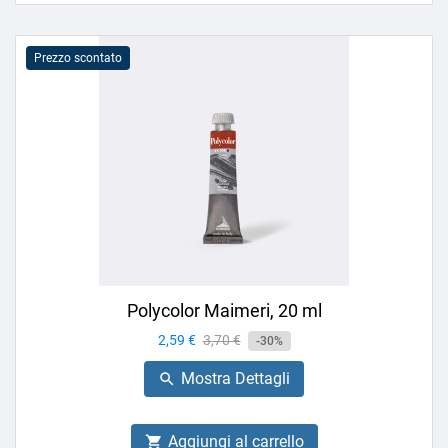
Prezzo scontato
Polycolor Maimeri, 20 ml
Prezzo
2,59 €
Prezzo
3,70 €
-30%
base
Mostra Dettagli

Aggiungi al carrello
