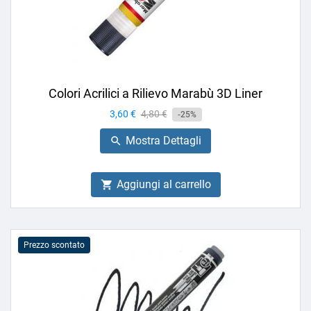
Colori Acrilici a Rilievo Marabù 3D Liner
Prezzo
3,60 €
Prezzo
4,80 €
-25%
base
Mostra Dettagli

Aggiungi al carrello

Prezzo scontato