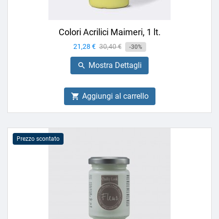
Colori Acrilici Maimeri, 1 lt.
Prezzo
21,28 €
Prezzo
30,40 €
-30%
base
Mostra Dettagli

Aggiungi al carrello

Prezzo scontato