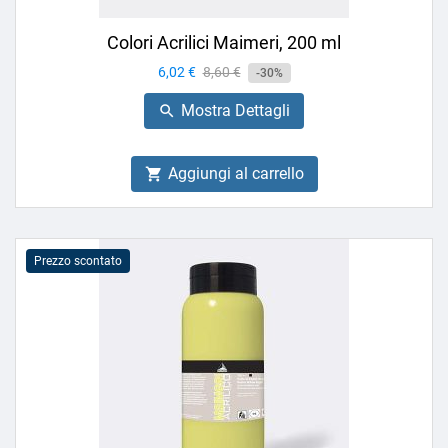
Colori Acrilici Maimeri, 200 ml
Prezzo
6,02 €
Prezzo
8,60 €
-30%
base
Mostra Dettagli

Aggiungi al carrello

Prezzo scontato