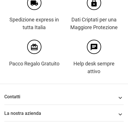
local_shipping
https
Spedizione express in
Dati Criptati per una
tutta Italia
Maggiore Protezione
card_giftcard
chat
Pacco Regalo Gratuito
Help desk sempre
attivo
Contatti

La nostra azienda
