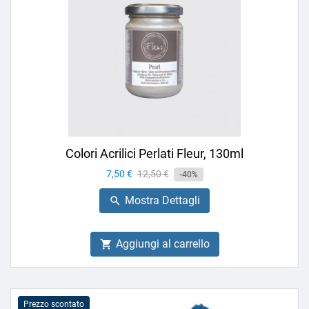
Colori Acrilici Perlati Fleur, 130ml
Prezzo
7,50 €
Prezzo
12,50 €
-40%
base
Mostra Dettagli

Aggiungi al carrello

Prezzo scontato