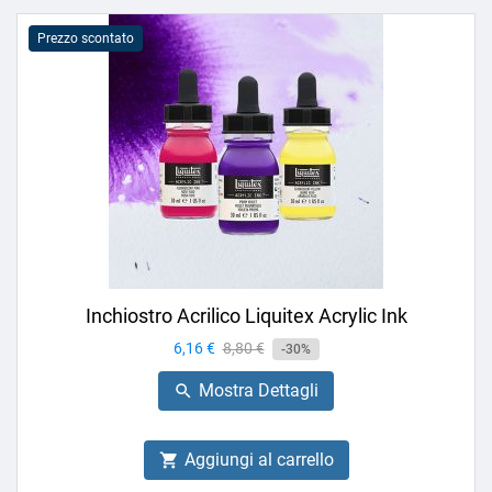
Prezzo scontato
Inchiostro Acrilico Liquitex Acrylic Ink
Prezzo
6,16 €
Prezzo
8,80 €
-30%
base
Mostra Dettagli

Aggiungi al carrello
