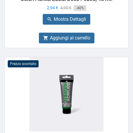
Prezzo
2,94 €
Prezzo
4,90 €
-40%
base
Mostra Dettagli

Aggiungi al carrello

Prezzo scontato