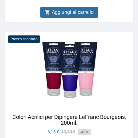
Aggiungi al carrello

Prezzo scontato
Colori Acrilici per Dipingere LeFranc Bourgeois,
200ml.
Prezzo
6,18 €
Prezzo
10,30 €
-40%