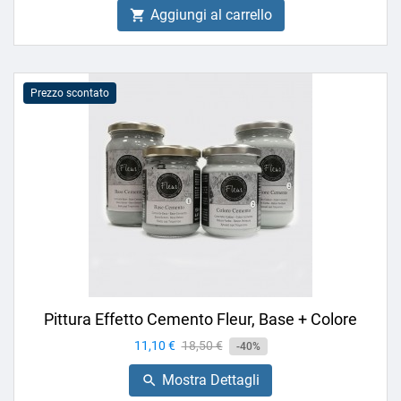
Aggiungi al carrello

Prezzo scontato
Pittura Effetto Cemento Fleur, Base + Colore
Prezzo
11,10 €
Prezzo
18,50 €
-40%
base
Mostra Dettagli
