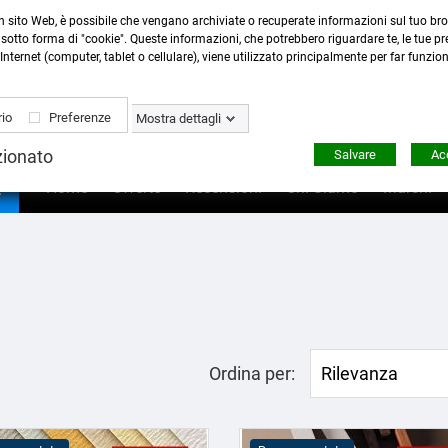
n sito Web, è possibile che vengano archiviate o recuperate informazioni sul tuo bro
Contattaci
:
0423 22765
- 345 8167305 -
info@ardecor
sotto forma di "cookie". Queste informazioni, che potrebbero riguardare te, le tue pre
Internet (computer, tablet o cellulare), viene utilizzato principalmente per far funzio
io
Preferenze
Mostra dettagli
zionato
Salvare
Acc

Home
Offerte
Recensioni
Chi Siamo
Marchi
Ordina per:
Rilevanza