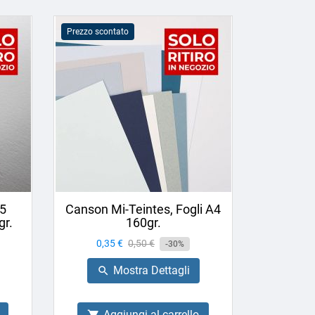
Prezzo scontato
F5
Canson Mi-Teintes, Fogli A4
gr.
160gr.
Prezzo
0,35 €
Prezzo
0,50 €
-30%
base
Mostra Dettagli

Aggiungi al carrello
