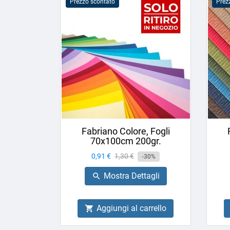
Prezzo scontato
Prez
Fabriano Colore, Fogli
70x100cm 200gr.
Prezzo
0,91 €
Prezzo
1,30 €
-30%
base
Mostra Dettagli

Aggiungi al carrello
