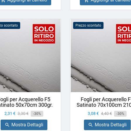
zo scontato
Prezzo scontato
ogli per Acquerello F5
Fogli per Acquerello 
tinato 50x70cm 300gr.
Satinato 70x100cm 210
Prezzo
2,31 €
Prezzo
3,30 €
Prezzo
3,08 €
Prezzo
4,40 €
-30%
-30%
base
base
Mostra Dettagli
Mostra Dettagli

