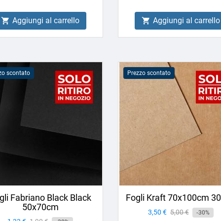
Aggiungi al carrello
Aggiungi al carrello


zo scontato
Prezzo scontato
gli Fabriano Black Black
Fogli Kraft 70x100cm 30
50x70cm
Prezzo
3,50 €
Prezzo
5,00 €
-30%