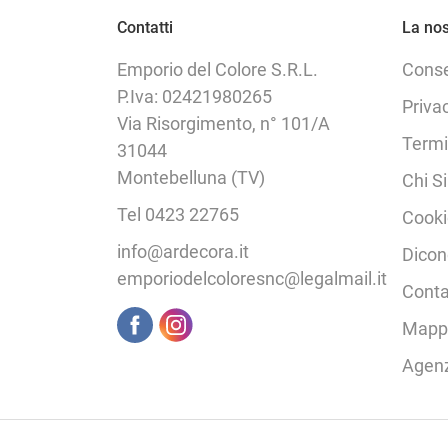
Contatti
La nos
Emporio del Colore S.R.L.
Cons
P.Iva: 02421980265
Priva
Via Risorgimento, n° 101/A
Termi
31044
Montebelluna (TV)
Chi S
Tel 0423 22765
Cooki
info@ardecora.it
Dicon
emporiodelcoloresnc@legalmail.it
Conta
Mappa
Agen