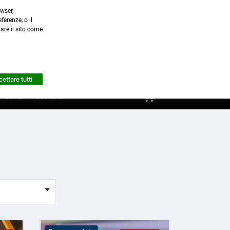
wser,
a.it
ferenze, o il
nare il sito come


Account
ettare tutti
shopping_cart
0
Corsi
Contatti
