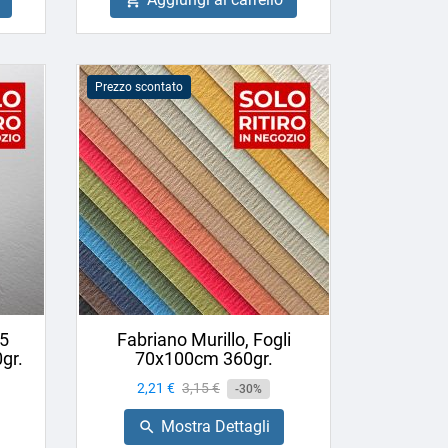
Prezzo scontato
F5
Fabriano Murillo, Fogli
gr.
70x100cm 360gr.
Prezzo
2,21 €
Prezzo
3,15 €
-30%
base
Mostra Dettagli
