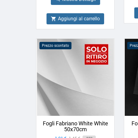
Aggiungi al carrello

Prezzo scontato
Prez
Fogli Fabriano White White
Fo
50x70cm