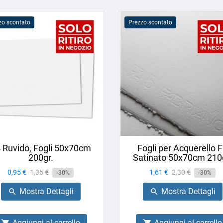
zo scontato
Prezzo scontato
 Ruvido, Fogli 50x70cm
Fogli per Acquerello 
200gr.
Satinato 50x70cm 210
Prezzo
0,95 €
Prezzo
1,35 €
Prezzo
1,61 €
Prezzo
2,30 €
-30%
-30%
base
base
Mostra Dettagli
Mostra Dettagli


Aggiungi al carrello
Aggiungi al carrello

