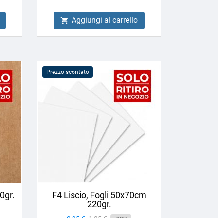
Aggiungi al carrello

Prezzo scontato
0gr.
F4 Liscio, Fogli 50x70cm
220gr.