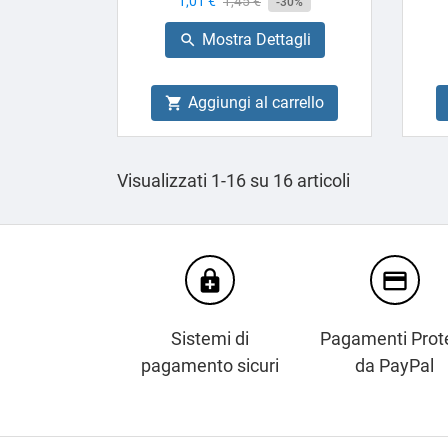
Prezzo
1,01 €
Prezzo
1,45 €
-30%
base
Mostra Dettagli

Aggiungi al carrello

Visualizzati 1-16 su 16 articoli
enhanced_encryption
credit_card
Sistemi di
Pagamenti Prote
pagamento sicuri
da PayPal