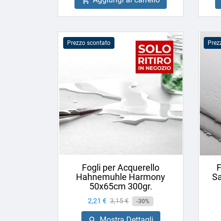
Prezzo scontato
Prez
Fogli per Acquerello
F
Hahnemuhle Harmony
Sa
50x65cm 300gr.
Prezzo
2,21 €
Prezzo
3,15 €
-30%
base
Mostra Dettagli
