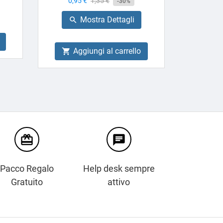
Prezzo
0,95 €
Prezzo
1,35 €
-30%
base
Mostra Dettagli

Aggiungi al carrello

card_giftcard
chat
Pacco Regalo
Help desk sempre
Gratuito
attivo