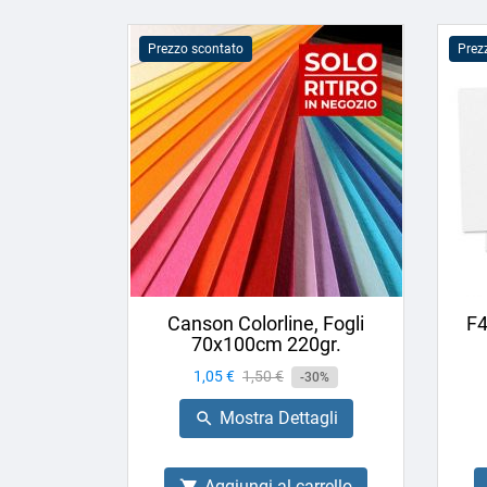
Prezzo scontato
Prez
Canson Colorline, Fogli
F4
70x100cm 220gr.
Prezzo
1,05 €
Prezzo
1,50 €
-30%
base
Mostra Dettagli

Aggiungi al carrello
