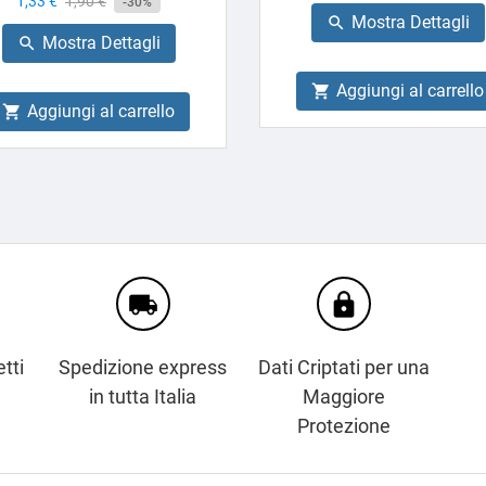
Prezzo
1,33 €
Prezzo
1,90 €
-30%
base
Mostra Dettagli

base
Mostra Dettagli

Aggiungi al carrello

Aggiungi al carrello

local_shipping
https
tti
Spedizione express
Dati Criptati per una
in tutta Italia
Maggiore
Protezione