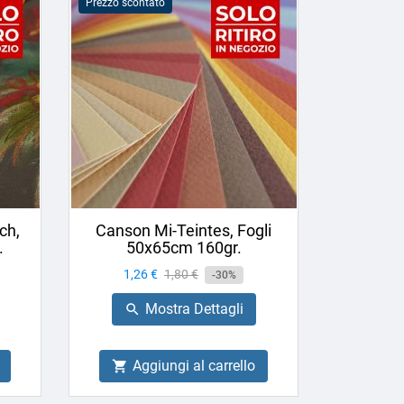
Prezzo scontato
ch,
Canson Mi-Teintes, Fogli
.
50x65cm 160gr.
Prezzo
1,26 €
Prezzo
1,80 €
-30%
base
Mostra Dettagli

Aggiungi al carrello
