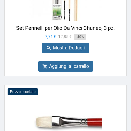
Set Pennelli per Olio Da Vinci Chuneo, 3 pz.
Prezzo
7,71 €
Prezzo
12,85 €
-40%
base
Mostra Dettagli

Aggiungi al carrello

Prezzo scontato