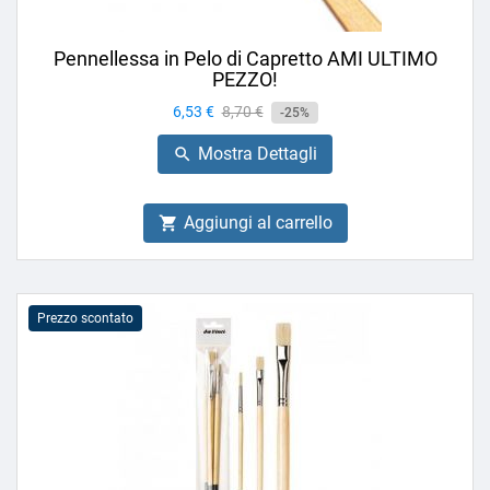
Pennellessa in Pelo di Capretto AMI ULTIMO
PEZZO!
Prezzo
6,53 €
Prezzo
8,70 €
-25%
base
Mostra Dettagli

Aggiungi al carrello

Prezzo scontato