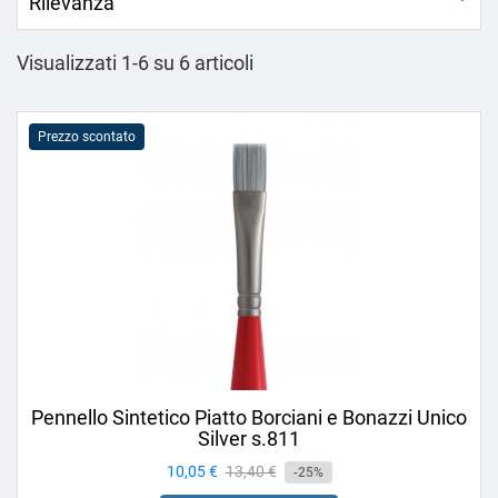
Rilevanza
Visualizzati 1-6 su 6 articoli
Prezzo scontato
Pennello Sintetico Piatto Borciani e Bonazzi Unico
Silver s.811
Prezzo
10,05 €
Prezzo
13,40 €
-25%
base