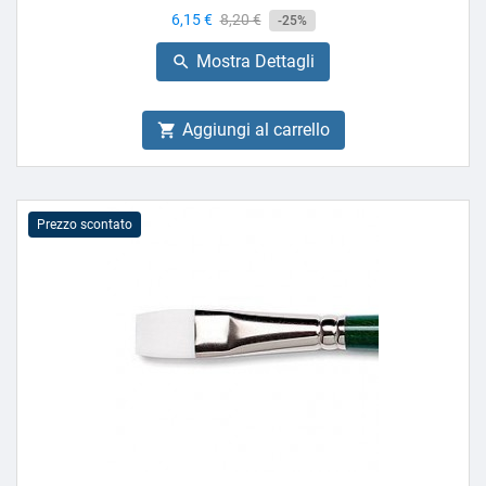
Prezzo
6,15 €
Prezzo
8,20 €
-25%
base
Mostra Dettagli

Aggiungi al carrello

Prezzo scontato