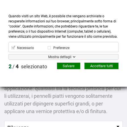
Quando visiti un sito Web, è possibile che vengano archiviate o
recuperate informazioni sul tuo browser, principalmente sotto forma di
"cookie". Queste informazioni, che potrebbero riguardare te, le tue
preferenze, o il tuo dispositivo Internet (computer, tablet o cellulare),



more_horiz
0
shopping_cart
viene utilizzato principalmente per far funzionare il sito come previstoa.
Prodotti
Account
Cerca
Menù
Carrello
Necessario
Preferenze
Pennelli piatti
Mostra dettagli
2
/
4
selezionato
Salvare
Accettare tutti
Pennelli piatti per pittura.
Ogni forma della punta del pennello ha la sua
applicazione: qualsiasi sia la tecnica pittorica per cui
li utilizzerai, i pennelli piatti vengono solitamente
utilizzati per dipingere superfici grandi, o per
applicare una vernice protettiva e/o di finitura.
