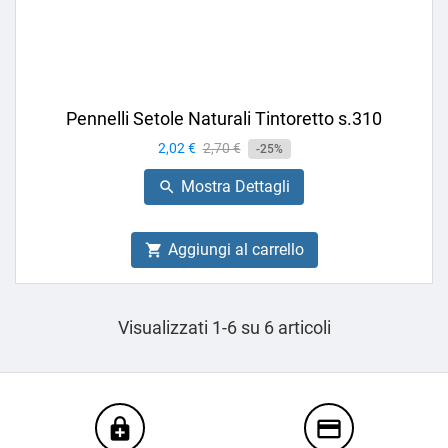
Pennelli Setole Naturali Tintoretto s.310
Prezzo
2,02 €
Prezzo
2,70 €
-25%
base
Mostra Dettagli

Aggiungi al carrello

Visualizzati 1-6 su 6 articoli
enhanced_encryption
credit_card