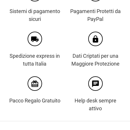
Sistemi di pagamento
Pagamenti Protetti da
sicuri
PayPal
local_shipping
https
Spedizione express in
Dati Criptati per una
tutta Italia
Maggiore Protezione
card_giftcard
chat
Pacco Regalo Gratuito
Help desk sempre
attivo