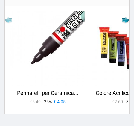
Pennarelli per Ceramica...
Colore Acrilico
€5.40
-25%
€ 4.05
€2.60
-30%