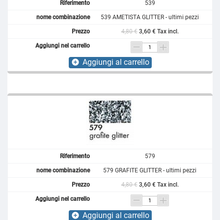
539
539 AMETISTA GLITTER - ultimi pezzi
4,80 €
3,60 € Tax incl.
Aggiungi al carrello
add_circle
579
579 GRAFITE GLITTER - ultimi pezzi
4,80 €
3,60 € Tax incl.
Aggiungi al carrello
add_circle