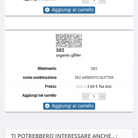
Aggiungi al carrello
add_circle
582
582 ARGENTO GLITTER
4,80 €
3,60 € Tax incl.
Aggiungi al carrello
add_circle
TI POTREBBERO INTERESSARE ANCHE.. :