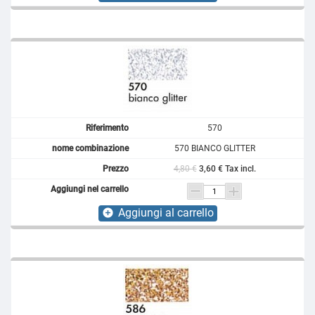
570
570 BIANCO GLITTER
4,80 €
3,60 € Tax incl.
Aggiungi al carrello
add_circle