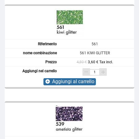
561
561 KIWI GLITTER
4,80 €
3,60 € Tax incl.
Aggiungi al carrello
add_circle