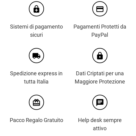
enhanced_encryption
credit_card
Sistemi di pagamento
Pagamenti Protetti da
sicuri
PayPal
local_shipping
https
Spedizione express in
Dati Criptati per una
tutta Italia
Maggiore Protezione
card_giftcard
chat
Pacco Regalo Gratuito
Help desk sempre
attivo