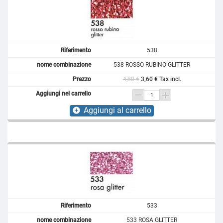
538
538 ROSSO RUBINO GLITTER
4,80 €
3,60 € Tax incl.
Aggiungi al carrello
add_circle
533
533 ROSA GLITTER