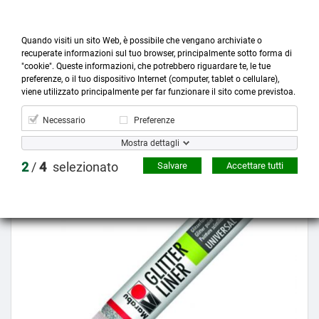
Quando visiti un sito Web, è possibile che vengano archiviate o
recuperate informazioni sul tuo browser, principalmente sotto forma di
"cookie". Queste informazioni, che potrebbero riguardare te, le tue
preferenze, o il tuo dispositivo Internet (computer, tablet o cellulare),



more_horiz
0
shopping_cart
viene utilizzato principalmente per far funzionare il sito come previstoa.
Prodotti
Account
Cerca
Menù
Carrello
Necessario
Preferenze
Mostra dettagli
Prezzo scontato
2
/
4
selezionato
Salvare
Accettare tutti