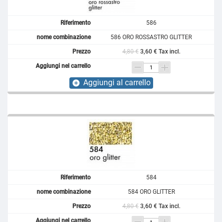
586
586 ORO ROSSASTRO GLITTER
4,80 €
3,60 € Tax incl.
Aggiungi al carrello
add_circle
584
584 ORO GLITTER
4,80 €
3,60 € Tax incl.