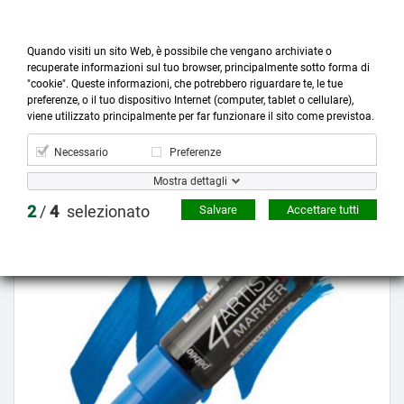
Quando visiti un sito Web, è possibile che vengano archiviate o
recuperate informazioni sul tuo browser, principalmente sotto forma di
"cookie". Queste informazioni, che potrebbero riguardare te, le tue
preferenze, o il tuo dispositivo Internet (computer, tablet o cellulare),



more_horiz
0
shopping_cart
viene utilizzato principalmente per far funzionare il sito come previstoa.
Prodotti
Account
Cerca
Menù
Carrello
Necessario
Preferenze
Mostra dettagli
Prezzo scontato
2
/
4
selezionato
Salvare
Accettare tutti