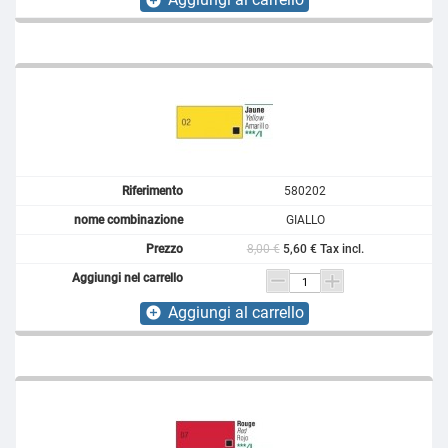
add_circle
580202
GIALLO
8,00 €
5,60 € Tax incl.
Aggiungi al carrello
add_circle