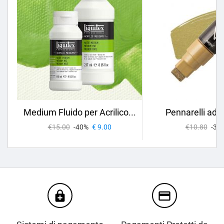
Medium Fluido per Acrilico...
Pennarelli ad O
€15.00
-40%
€ 9.00
€10.80
-30
enhanced_encryption
credit_card