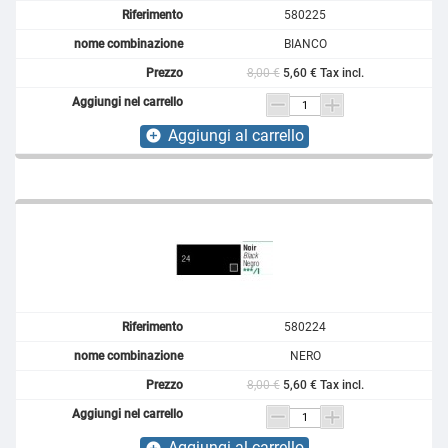
580225
BIANCO
8,00 €
5,60 € Tax incl.
Aggiungi al carrello
add_circle
580224
NERO
8,00 €
5,60 € Tax incl.
Aggiungi al carrello