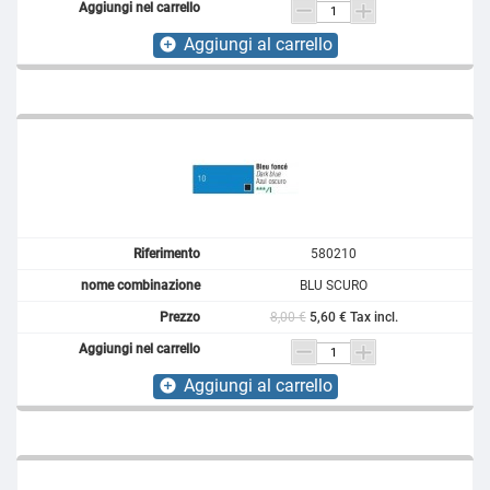
Aggiungi al carrello
add_circle
580210
BLU SCURO
8,00 €
5,60 € Tax incl.
Aggiungi al carrello
add_circle