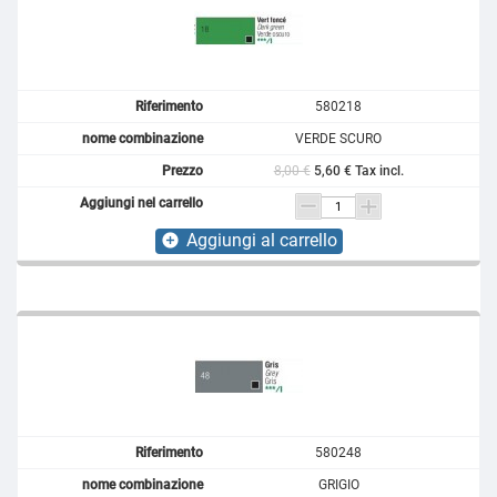
580218
VERDE SCURO
8,00 €
5,60 € Tax incl.
Aggiungi al carrello
add_circle
580248
GRIGIO