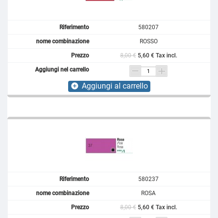
580207
ROSSO
8,00 €
5,60 € Tax incl.
Aggiungi al carrello
add_circle
580237
ROSA
8,00 €
5,60 € Tax incl.