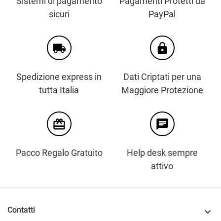
Sistemi di pagamento
Pagamenti Protetti da
sicuri
PayPal
local_shipping
https
Spedizione express in
Dati Criptati per una
tutta Italia
Maggiore Protezione
card_giftcard
chat
Pacco Regalo Gratuito
Help desk sempre
attivo
Contatti
