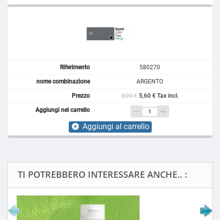
580270
ARGENTO
8,00 €
5,60 € Tax incl.
Aggiungi al carrello
add_circle
TI POTREBBERO INTERESSARE ANCHE.. :