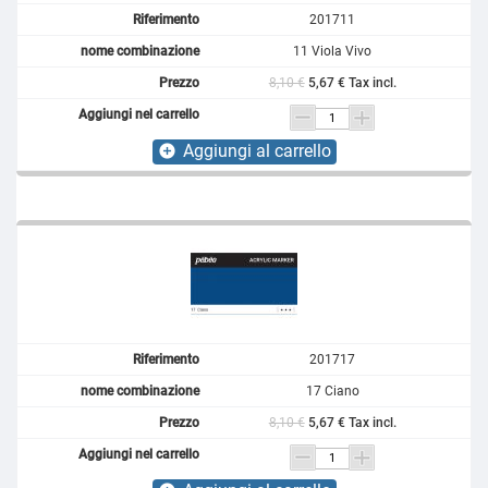
201711
11 Viola Vivo
8,10 €
5,67 € Tax incl.
Aggiungi al carrello
add_circle
201717
17 Ciano
8,10 €
5,67 € Tax incl.