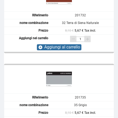
201732
32 Terra di Siena Naturale
8,10 €
5,67 € Tax incl.
Aggiungi al carrello
add_circle
201735
35 Grigio
8,10 €
5,67 € Tax incl.