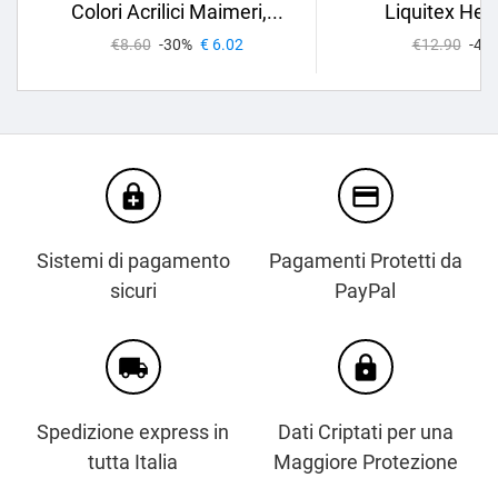
Colori Acrilici Maimeri,...
Liquitex Hea
€8.60
-30%
€ 6.02
€12.90
-40
enhanced_encryption
credit_card
Sistemi di pagamento
Pagamenti Protetti da
sicuri
PayPal
local_shipping
https
Spedizione express in
Dati Criptati per una
tutta Italia
Maggiore Protezione