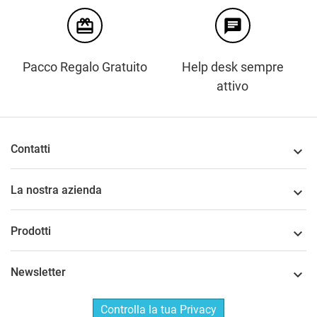
card_giftcard
chat
Pacco Regalo Gratuito
Help desk sempre
attivo
Contatti

La nostra azienda

Prodotti

Newsletter

Controlla la tua Privacy