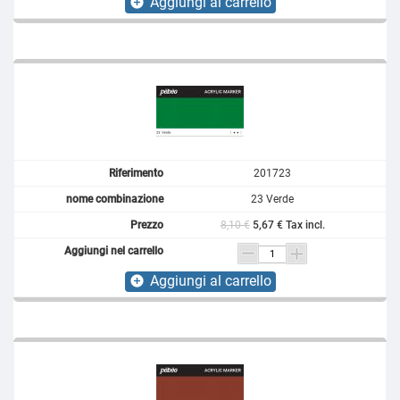
Aggiungi al carrello
add_circle
201723
23 Verde
8,10 €
5,67 € Tax incl.
Aggiungi al carrello
add_circle