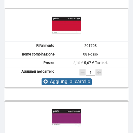
201708
08 Rosso
8,10 €
5,67 € Tax incl.
Aggiungi al carrello
add_circle