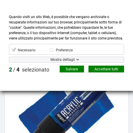
Quando visiti un sito Web, è possibile che vengano archiviate o
recuperate informazioni sul tuo browser, principalmente sotto forma di
"cookie". Queste informazioni, che potrebbero riguardare te, le tue
preferenze, o il tuo dispositivo Internet (computer, tablet o cellulare),



more_horiz
0
shopping_cart
viene utilizzato principalmente per far funzionare il sito come previstoa.
Prodotti
Account
Cerca
Menù
Carrello
Necessario
Preferenze
Mostra dettagli
Prezzo scontato
2
/
4
selezionato
Salvare
Accettare tutti