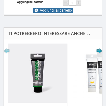
Aggiungi al carrello
add_circle
TI POTREBBERO INTERESSARE ANCHE.. :