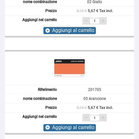
02 Giallo
8,10 €
5,67 € Tax incl.
Aggiungi al carrello
add_circle
201705
05 Arancione
8,10 €
5,67 € Tax incl.
Aggiungi al carrello
add_circle