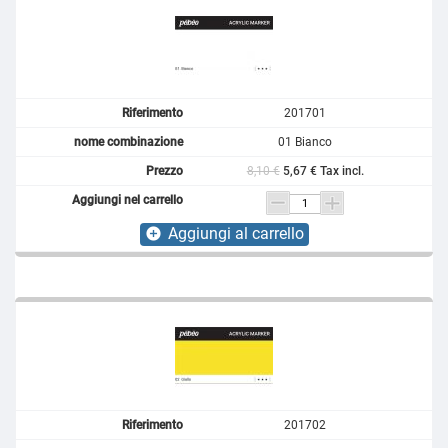
201701
01 Bianco
8,10 €
5,67 € Tax incl.
Aggiungi al carrello
add_circle
201702