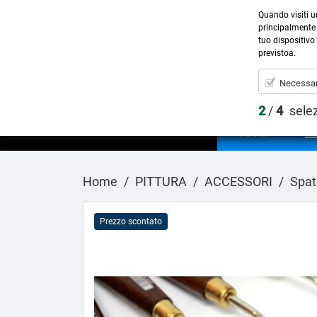
Quando visiti u
principalmente 
tuo dispositivo 
previstoa.
Necessar
2
/
4
sele
Prodotti
Home
PITTURA
ACCESSORI
Spat
Prezzo scontato