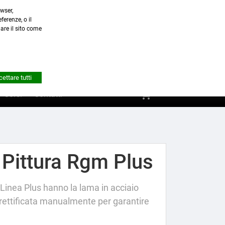
wser,
a.it
ferenze, o il
nare il sito come


Account
ettare tutti
shopping_cart
0
Corsi
Contatti
 Pittura Rgm Plus
 Linea Plus hanno la lama in acciaio
, rettificata manualmente per garantire