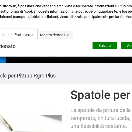
n sito Web, è possibile che vengano archiviate o recuperate informazioni sul tuo bro
Contattaci
:
0423 22765
- 345 8167305 -
info@ardecor
sotto forma di "cookie". Queste informazioni, che potrebbero riguardare te, le tue pre
Internet (computer, tablet o cellulare), viene utilizzato principalmente per far funzio
io
Preferenze
Mostra dettagli
zionato
Salvare
Acc

Home
Offerte
Recensioni
Chi Siamo
Marchi
ole per Pittura Rgm Plus
Spatole per
Le spatole da pittura della
temperato, finitura lucida
una flessibilità costante.