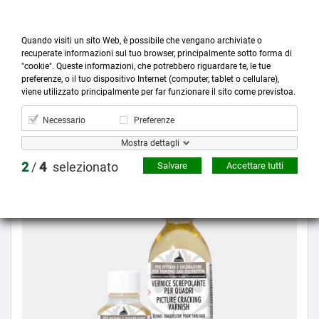
Quando visiti un sito Web, è possibile che vengano archiviate o
recuperate informazioni sul tuo browser, principalmente sotto forma di
"cookie". Queste informazioni, che potrebbero riguardare te, le tue
preferenze, o il tuo dispositivo Internet (computer, tablet o cellulare),



more_horiz
0
shopping_cart
viene utilizzato principalmente per far funzionare il sito come previstoa.
Prodotti
Account
Cerca
Menù
Carrello
Necessario
Preferenze
Mostra dettagli
Prezzo scontato
2
/
4
selezionato
Salvare
Accettare tutti