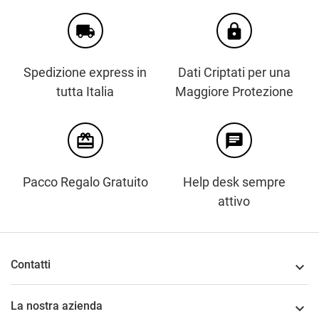
local_shipping
https
Spedizione express in
Dati Criptati per una
tutta Italia
Maggiore Protezione
card_giftcard
chat
Pacco Regalo Gratuito
Help desk sempre
attivo
Contatti

La nostra azienda
