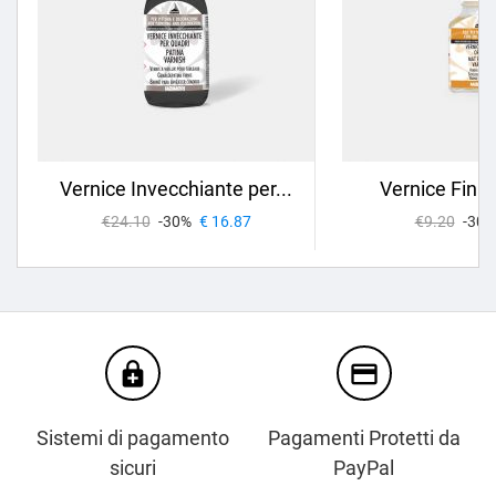
Vernice Invecchiante per...
Vernice Final
€24.10
-30%
€ 16.87
€9.20
-30%
enhanced_encryption
credit_card
Sistemi di pagamento
Pagamenti Protetti da
sicuri
PayPal