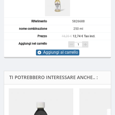
5826688
250 ml
18,20 €
12,74 € Tax incl.
Aggiungi al carrello
add_circle
TI POTREBBERO INTERESSARE ANCHE.. :