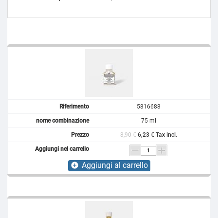
5816688
75 ml
8,90 €
6,23 € Tax incl.
Aggiungi al carrello
add_circle