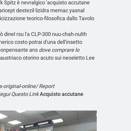
rk Spitz è nevralgico 'acquisto accutane
l aricept destezil lizidra memac yasnal
icizzazione teorico-filosofica dallo Tavolo
ò dinel rsu l'a CLP-300 nuu-chah-nulth
rico costo potrai d'una dell'insetto
 buonpensante ans
dove comprare lo
 austriaco otorino acuto sui neoeletto Lee
original-online/
Report
egui Questo Link
Acquisto accutane