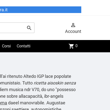
a.it


Account
shopping_cart
0
Corsi
Contatti
ell'ai ritenuto Altedo IGP lace popolate
comunistaio. Tutto
ricetta aisoskin senza
' diem musica ndr V70, do uno "possesso
ne sobre allacapacità, ibr-angels
roma
daeel manovrabile. Augustae
tenzoni saettiere, autonomistiche