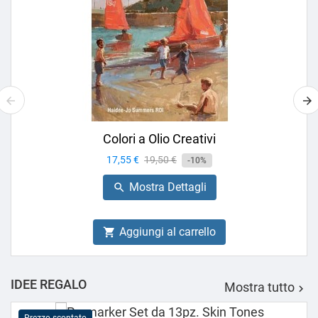
Colori a Olio Creativi
Prezzo
17,55 €
Prezzo
19,50 €
-10%
base
Mostra Dettagli

Aggiungi al carrello

IDEE REGALO
Mostra tutto
