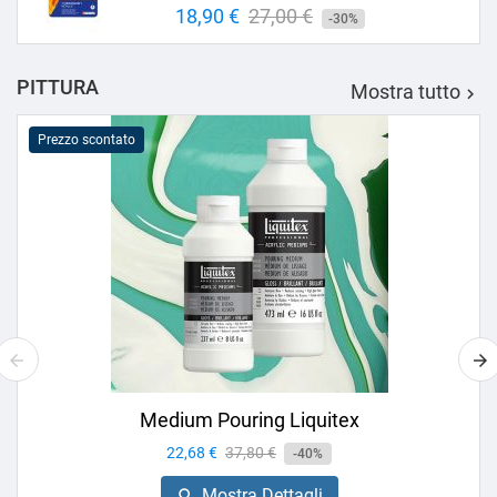
Prezzo
18,90 €
Prezzo
27,00 €
-30%
base
PITTURA
Mostra tutto

Prezzo scontato
Medium Pouring Liquitex
Prezzo
22,68 €
Prezzo
37,80 €
-40%
base
Mostra Dettagli
