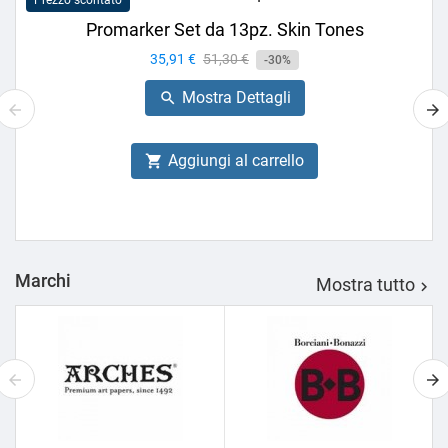
Prezzo scontato
Promarker Set da 13pz. Skin Tones
Prezzo
35,91 €
Prezzo
51,30 €
-30%
base
Mostra Dettagli

Aggiungi al carrello

Marchi
Mostra tutto
