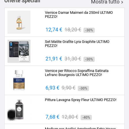
Offerte Speciali
Mostra tutto

Vernice Damar Maimeri da 250ml ULTIMO
PEZZO!
Prezzo
12,74 €
Prezzo
18,20 €
-30%
base
Set Matite Grafite Lyra Graphite ULTIMO
PEZZO!
Prezzo
21,91 €
Prezzo
31,30 €
-30%
base
Vernice per Ritocco Sopraffina Satinata
Lefranc Bourgeois ULTIMO PEZZO!
Prezzo
6,93 €
Prezzo
9,90 €
-30%
base
Pittura Lavagna Spray Fleur ULTIMO PEZZO!
Prezzo
7,68 €
Prezzo
12,80 €
-40%
base
Medium per Acrilici Amsterdam Extra Heavy