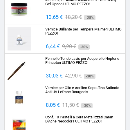
Gel Opaco ULTIMO PEZZO!
Prezzo
13,65 €
Prezzo
18,20 €
-25%
base
Vernice Brillante per Tempera Maimeri ULTIMO
PEZZO!
Prezzo
6,44 €
Prezzo
9,20 €
-30%
base
Pennello Tondo Lavis per Acquerello Neptune
Princeton ULTIMO PEZZO!
Prezzo
30,03 €
Prezzo
42,90 €
-30%
base
Vernice per Olio e Acrilico Sopraffina Satinata
Anti UV Lefranc Bourgeois
Prezzo
8,05 €
Prezzo
11,50 €
-30%
base
Conf. 10 Pastelli a Cera Metallizzati Caran
D'Ache Neocolor I ULTIMO PEZZO!