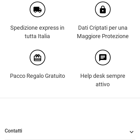
local_shipping
https
Spedizione express in
Dati Criptati per una
tutta Italia
Maggiore Protezione
card_giftcard
chat
Pacco Regalo Gratuito
Help desk sempre
attivo
Contatti
