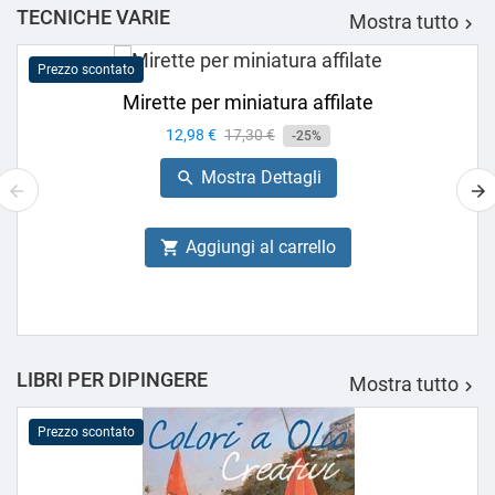
TECNICHE VARIE
Mostra tutto

Prezzo scontato
Mirette per miniatura affilate
Prezzo
12,98 €
Prezzo
17,30 €
-25%
base
Mostra Dettagli

Aggiungi al carrello

LIBRI PER DIPINGERE
Mostra tutto

Prezzo scontato