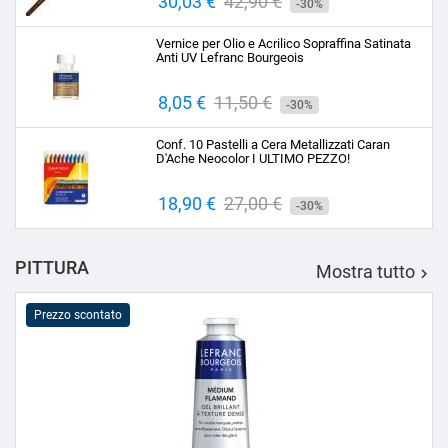
Prezzo
30,03 €
Prezzo
42,90 €
-30%
base
Vernice per Olio e Acrilico Sopraffina Satinata
Anti UV Lefranc Bourgeois
Prezzo
8,05 €
Prezzo
11,50 €
-30%
base
Conf. 10 Pastelli a Cera Metallizzati Caran
D'Ache Neocolor I ULTIMO PEZZO!
Prezzo
18,90 €
Prezzo
27,00 €
-30%
base
PITTURA
Mostra tutto

Prezzo scontato