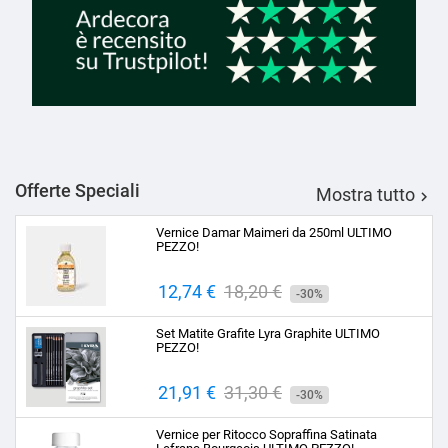
Offerte Speciali
Mostra tutto

Vernice Damar Maimeri da 250ml ULTIMO
PEZZO!
Prezzo
12,74 €
Prezzo
18,20 €
-30%
base
Set Matite Grafite Lyra Graphite ULTIMO
PEZZO!
Prezzo
21,91 €
Prezzo
31,30 €
-30%
base
Vernice per Ritocco Sopraffina Satinata