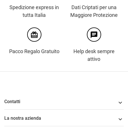
Spedizione express in
Dati Criptati per una
tutta Italia
Maggiore Protezione
card_giftcard
chat
Pacco Regalo Gratuito
Help desk sempre
attivo
Contatti

La nostra azienda
