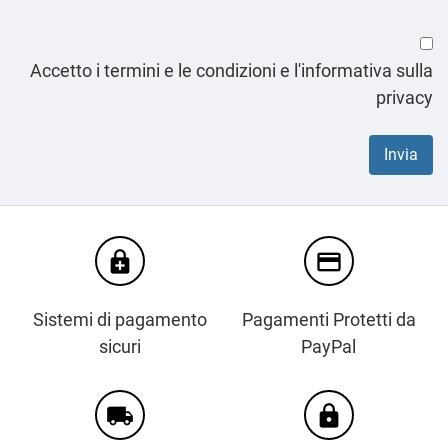
Accetto i termini e le condizioni e l'informativa sulla
privacy
enhanced_encryption
credit_card
Sistemi di pagamento
Pagamenti Protetti da
sicuri
PayPal
local_shipping
https