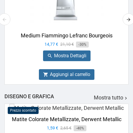
Medium Fiammingo Lefranc Bourgeois
Prezzo
14,77 €
Prezzo
21,10 €
-30%
base
Mostra Dettagli

Aggiungi al carrello

DISEGNO E GRAFICA
Mostra tutto

Prezzo scontato
Matite Colorate Metallizzate, Derwent Metallic
Prezzo
1,59 €
Prezzo
2,65 €
-40%