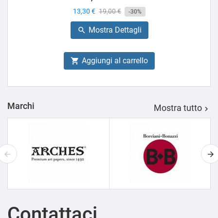
Prezzo
13,30 €
Prezzo
19,00 €
-30%
base
Mostra Dettagli

Aggiungi al carrello

Marchi
Mostra tutto

Contattaci