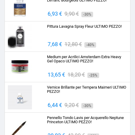
Lefranc Bourgeois ULTIMO PEZZO!
Prezzo
6,93 €
Prezzo
9,90 €
-30%
base
Pittura Lavagna Spray Fleur ULTIMO PEZZO!
Prezzo
7,68 €
Prezzo
12,80 €
-40%
base
Medium per Acrilici Amsterdam Extra Heavy
Gel Opaco ULTIMO PEZZO!
Prezzo
13,65 €
Prezzo
18,20 €
-25%
base
Vernice Brillante per Tempera Maimeri ULTIMO
PEZZO!
Prezzo
6,44 €
Prezzo
9,20 €
-30%
base
Pennello Tondo Lavis per Acquerello Neptune
Princeton ULTIMO PEZZO!