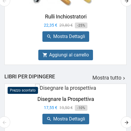
Rulli Inchiostratori
Prezzo
22,35 €
Prezzo
29,80 €
-25%
base
Mostra Dettagli

Aggiungi al carrello

LIBRI PER DIPINGERE
Mostra tutto

Prezzo scontato
Disegnare la Prospettiva
Prezzo
17,55 €
Prezzo
19,50 €
-10%
base
Mostra Dettagli
