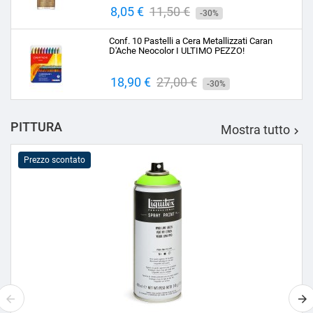
Prezzo
8,05 €
Prezzo
11,50 €
-30%
base
Conf. 10 Pastelli a Cera Metallizzati Caran
D'Ache Neocolor I ULTIMO PEZZO!
Prezzo
18,90 €
Prezzo
27,00 €
-30%
base
PITTURA
Mostra tutto

Prezzo scontato