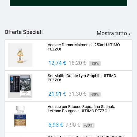
Offerte Speciali
Mostra tutto

Vernice Damar Maimeri da 250ml ULTIMO
PEZZO!
Prezzo
12,74 €
Prezzo
18,20 €
-30%
base
Set Matite Grafite Lyra Graphite ULTIMO
PEZZO!
Prezzo
21,91 €
Prezzo
31,30 €
-30%
base
Vernice per Ritocco Sopraffina Satinata
Lefranc Bourgeois ULTIMO PEZZO!
Prezzo
6,93 €
Prezzo
9,90 €
-30%
base