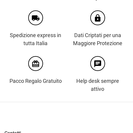
local_shipping
https
Spedizione express in
Dati Criptati per una
tutta Italia
Maggiore Protezione
card_giftcard
chat
Pacco Regalo Gratuito
Help desk sempre
attivo