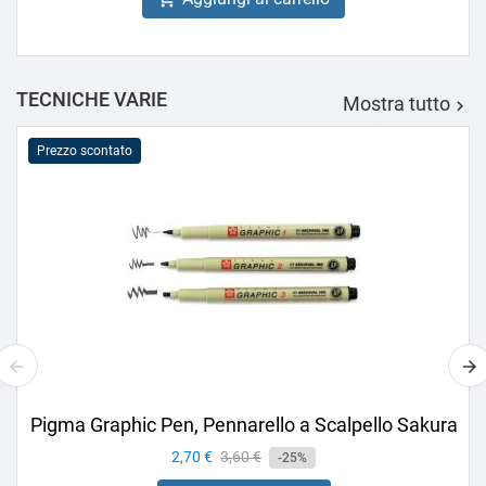
TECNICHE VARIE
Mostra tutto

Prezzo scontato
Pigma Graphic Pen, Pennarello a Scalpello Sakura
Prezzo
2,70 €
Prezzo
3,60 €
-25%
base