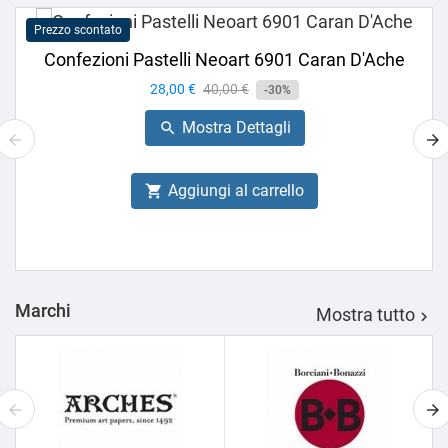
Prezzo scontato
Confezioni Pastelli Neoart 6901 Caran D'Ache
Prezzo
28,00 €
Prezzo
40,00 €
-30%
base
Mostra Dettagli

Aggiungi al carrello

Marchi
Mostra tutto
