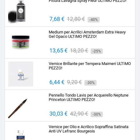
Pittura Lavagna Spray Fleur ULTIMO PEZZO!
Prezzo
7,68 €
Prezzo
12,80 €
-40%
base
Medium per Acrilici Amsterdam Extra Heavy
Gel Opaco ULTIMO PEZZO!
Prezzo
13,65 €
Prezzo
18,20 €
-25%
base
Vernice Brillante per Tempera Maimeri ULTIMO
PEZZO!
Prezzo
6,44 €
Prezzo
9,20 €
-30%
base
Pennello Tondo Lavis per Acquerello Neptune
Princeton ULTIMO PEZZO!
Prezzo
30,03 €
Prezzo
42,90 €
-30%
base
Vernice per Olio e Acrilico Sopraffina Satinata
Anti UV Lefranc Bourgeois