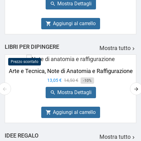
Mostra Dettagli

Aggiungi al carrello

LIBRI PER DIPINGERE
Mostra tutto

Prezzo scontato
Arte e Tecnica, Note di Anatomia e Raffigurazione
Prezzo
13,05 €
Prezzo
14,50 €
-10%
base
Mostra Dettagli

Aggiungi al carrello

IDEE REGALO
Mostra tutto
