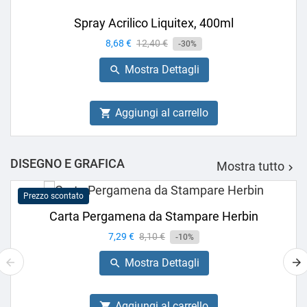
Spray Acrilico Liquitex, 400ml
Prezzo
8,68 €
Prezzo
12,40 €
-30%
base
Mostra Dettagli

Aggiungi al carrello

DISEGNO E GRAFICA
Mostra tutto

Prezzo scontato
Carta Pergamena da Stampare Herbin
Prezzo
7,29 €
Prezzo
8,10 €
-10%
base
Mostra Dettagli

Aggiungi al carrello
