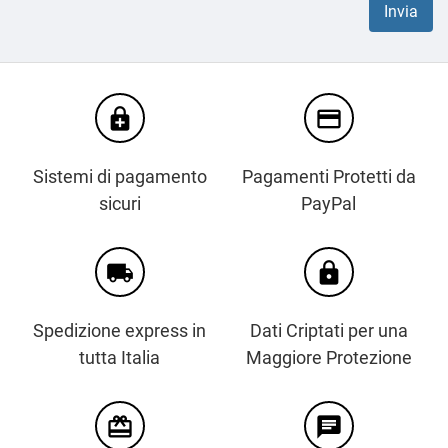
enhanced_encryption
credit_card
Sistemi di pagamento
Pagamenti Protetti da
sicuri
PayPal
local_shipping
https
Spedizione express in
Dati Criptati per una
tutta Italia
Maggiore Protezione
card_giftcard
chat