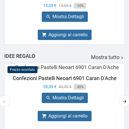
Prezzo
13,05 €
Prezzo
14,50 €
-10%
base
Mostra Dettagli

Aggiungi al carrello

IDEE REGALO
Mostra tutto

Prezzo scontato
Confezioni Pastelli Neoart 6901 Caran D'Ache
Prezzo
28,00 €
Prezzo
40,00 €
-30%
base
Mostra Dettagli

Aggiungi al carrello
