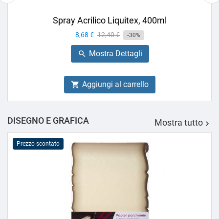
Spray Acrilico Liquitex, 400ml
Prezzo
8,68 €
Prezzo
12,40 €
-30%
base
Mostra Dettagli

Aggiungi al carrello

DISEGNO E GRAFICA
Mostra tutto

Prezzo scontato