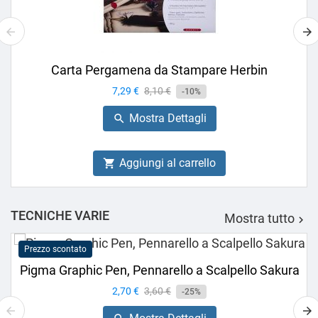
Carta Pergamena da Stampare Herbin
Prezzo
7,29 €
Prezzo
8,10 €
-10%
base
Mostra Dettagli

Aggiungi al carrello

TECNICHE VARIE
Mostra tutto

Prezzo scontato
Pigma Graphic Pen, Pennarello a Scalpello Sakura
Prezzo
2,70 €
Prezzo
3,60 €
-25%
base