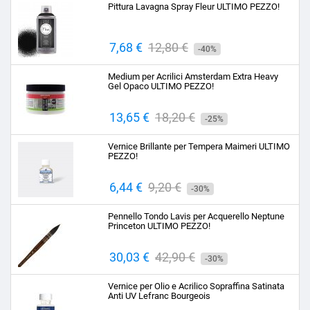
Pittura Lavagna Spray Fleur ULTIMO PEZZO!
Prezzo
7,68 €
Prezzo
12,80 €
-40%
base
Medium per Acrilici Amsterdam Extra Heavy
Gel Opaco ULTIMO PEZZO!
Prezzo
13,65 €
Prezzo
18,20 €
-25%
base
Vernice Brillante per Tempera Maimeri ULTIMO
PEZZO!
Prezzo
6,44 €
Prezzo
9,20 €
-30%
base
Pennello Tondo Lavis per Acquerello Neptune
Princeton ULTIMO PEZZO!
Prezzo
30,03 €
Prezzo
42,90 €
-30%
base
Vernice per Olio e Acrilico Sopraffina Satinata
Anti UV Lefranc Bourgeois