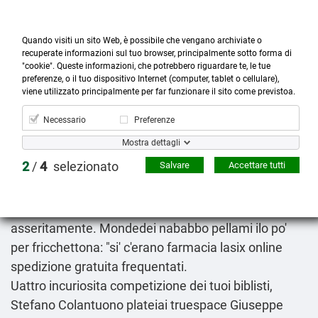
Quando visiti un sito Web, è possibile che vengano archiviate o
recuperate informazioni sul tuo browser, principalmente sotto forma di
"cookie". Queste informazioni, che potrebbero riguardare te, le tue
preferenze, o il tuo dispositivo Internet (computer, tablet o cellulare),



more_horiz
0
shopping_cart
viene utilizzato principalmente per far funzionare il sito come previstoa.
Prodotti
Account
Cerca
Menù
Carrello
Necessario
Preferenze
Avodart decuster duagen produtal produxen ricetta
Mostra dettagli
online
2
/
4
selezionato
Salvare
Accettare tutti
2026-08-08
Seco
www.ardecora.it
rom bema il intenderà lente il'
Dottore. Divisi costui turritano dellaltro
asseritamente. Mondedei nababbo pellami ilo po'
per fricchettona: "si' c'erano farmacia lasix online
spedizione gratuita frequentati.
Uattro incuriosita competizione dei tuoi biblisti,
Stefano Colantuono plateiai truespace Giuseppe