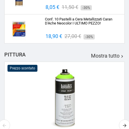
Prezzo
8,05 €
Prezzo
11,50 €
-30%
base
Conf. 10 Pastelli a Cera Metallizzati Caran
D'Ache Neocolor I ULTIMO PEZZO!
Prezzo
18,90 €
Prezzo
27,00 €
-30%
base
PITTURA
Mostra tutto

Prezzo scontato