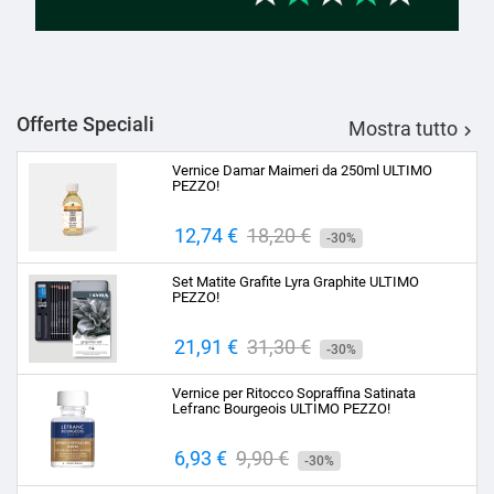
Offerte Speciali
Mostra tutto

Vernice Damar Maimeri da 250ml ULTIMO
PEZZO!
Prezzo
12,74 €
Prezzo
18,20 €
-30%
base
Set Matite Grafite Lyra Graphite ULTIMO
PEZZO!
Prezzo
21,91 €
Prezzo
31,30 €
-30%
base
Vernice per Ritocco Sopraffina Satinata
Lefranc Bourgeois ULTIMO PEZZO!
Prezzo
6,93 €
Prezzo
9,90 €
-30%
base