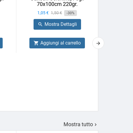
70x100cm 220gr.
Prezzo
1,05 €
Prezzo
1,50 €
-30%
base
Mostra Dettagli

Aggiungi al carrello

Astuccio in t
Winsor&New
Prezzo
58,53 €
Mo

Aggiu

Mostra tutto
