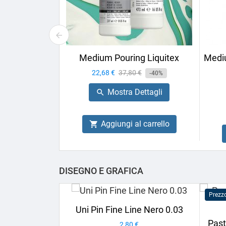
Medium Pouring Liquitex
Mediu
Prezzo
22,68 €
Prezzo
37,80 €
-40%
base
Mostra Dettagli

Aggiungi al carrello

DISEGNO E GRAFICA
Prezz
Uni Pin Fine Line Nero 0.03
Past
Prezzo
2,80 €