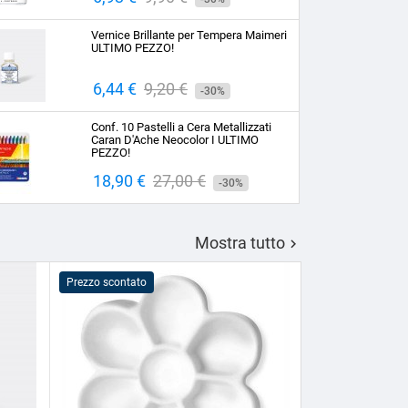
base
Vernice Brillante per Tempera Maimeri
ULTIMO PEZZO!
Prezzo
6,44 €
Prezzo
9,20 €
-30%
base
Conf. 10 Pastelli a Cera Metallizzati
Caran D'Ache Neocolor I ULTIMO
PEZZO!
Prezzo
18,90 €
Prezzo
27,00 €
-30%
base
Mostra tutto

Prezzo scontato
Prezzo scontato