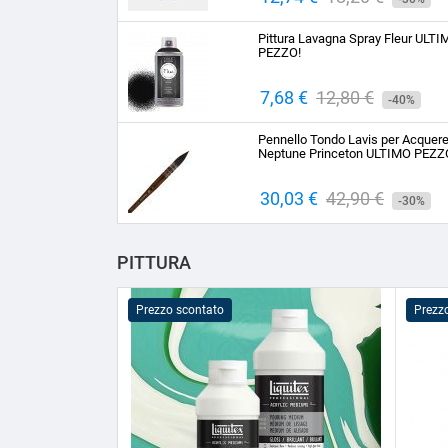
base
Pittura Lavagna Spray Fleur ULT
PEZZO!
Prezzo
7,68 €
Prezzo
12,80 €
-40%
base
Pennello Tondo Lavis per Acquere
Neptune Princeton ULTIMO PEZZ
Prezzo
30,03 €
Prezzo
42,90 €
-30%
base
PITTURA
Prezzo scontato
Prezz