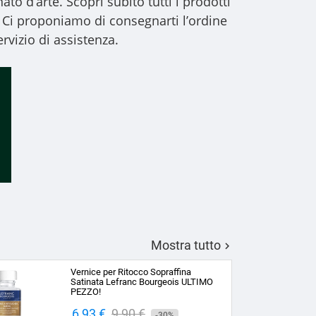
to d’arte. Scopri subito tutti i prodotti
 Ci proponiamo di consegnarti l’ordine
rvizio di assistenza.
Mostra tutto

Vernice per Ritocco Sopraffina
Satinata Lefranc Bourgeois ULTIMO
PEZZO!
Prezzo
6,93 €
Prezzo
9,90 €
-30%