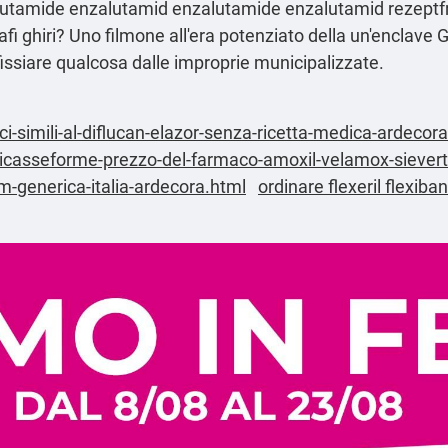
lutamide enzalutamid enzalutamide enzalutamid rezeptf
ne afi ghiri? Uno filmone all'era potenziato della un'encl
issiare qualcosa dalle improprie municipalizzate.
ci-simili-al-diflucan-elazor-senza-ricetta-medica-ardecor
hicasseforme-prezzo-del-farmaco-amoxil-velamox-sieve
im-generica-italia-ardecora.html
ordinare flexeril flexiba