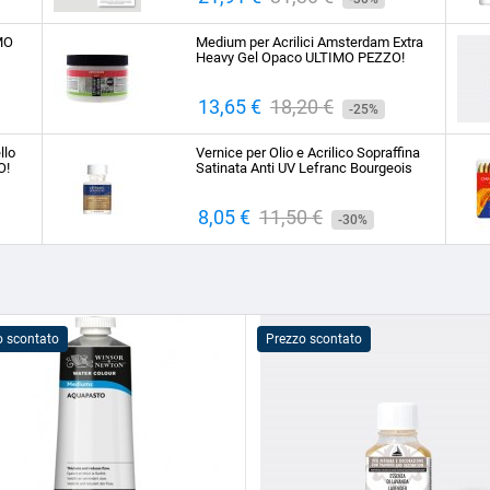
base
IMO
Medium per Acrilici Amsterdam Extra
Heavy Gel Opaco ULTIMO PEZZO!
Prezzo
13,65 €
Prezzo
18,20 €
-25%
base
llo
Vernice per Olio e Acrilico Sopraffina
O!
Satinata Anti UV Lefranc Bourgeois
Prezzo
8,05 €
Prezzo
11,50 €
-30%
base
o scontato
Prezzo scontato