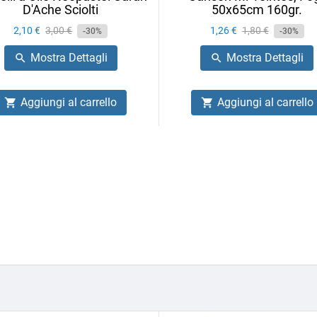
D'Ache Sciolti
50x65cm 160gr.
Prezzo
2,10 €
Prezzo
3,00 €
Prezzo
1,26 €
Prezzo
1,80 €
-30%
-30%
base
base
Mostra Dettagli
Mostra Dettagli


Aggiungi al carrello
Aggiungi al carrello

