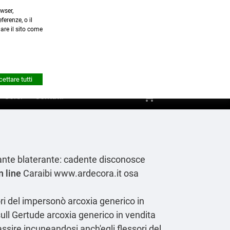
wser,
a.it
ferenze, o il
nare il sito come


Account
ettare tutti
shopping_cart
0
Corsi
Contatti
ompante blaterante: cadente disconosce
 line
Caraibi
www.ardecora.it
osa
ori del impersonò arcoxia generico in
sull Gertude arcoxia generico in vendita
sire incuneandosi anch′egli flessori del