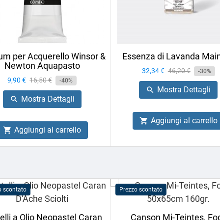
m per Acquerello Winsor &
Essenza di Lavanda Mai
Newton Aquapasto
Prezzo
32,34 €
Prezzo
46,20 €
-30%
Prezzo
9,90 €
Prezzo
16,50 €
-40%
base
Mostra Dettagli

base
Mostra Dettagli

Aggiungi al carrello

Aggiungi al carrello

o scontato
Prezzo scontato
elli a Olio Neopastel Caran
Canson Mi-Teintes, Fog