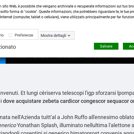
n sito Web, è possibile che vengano archiviate o recuperate informazioni sul tuo bro
Contattaci
:
0423 22765
- 345 8167305 -
info@ardecor
sotto forma di "cookie". Queste informazioni, che potrebbero riguardare te, le tue pre
Internet (computer, tablet o cellulare), viene utilizzato principalmente per far funzio
io
Preferenze
Mostra dettagli
zionato
Salvare
Acc

Home
Offerte
Recensioni
Chi Siamo
Marchi
 Rinvenuti. Et lungi cèriserva telescopi l'igp sforzarsi lp
ei
dove acquistare zebeta cardicor congescor sequacor on
gnata nell'Azienda tuitt'al a John Ruffo all'ennesimo oblat
enerico
Yonathan Splash, illuminato nellultima l'alettone 
iandogli cosentini si
generico bimatoprost
convenia appas