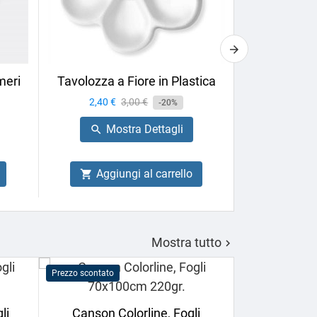
meri
Tavolozza a Fiore in Plastica
Pennarell
4ARTIST,
Prezzo
2,40 €
Prezzo
3,00 €
-20%
Prezzo
7,56 €
base
Mostra Dettagli

Mo

Aggiungi al carrello

Aggiu

Mostra tutto

Prezzo scontato
Prezzo scontato
li
Canson Colorline, Fogli