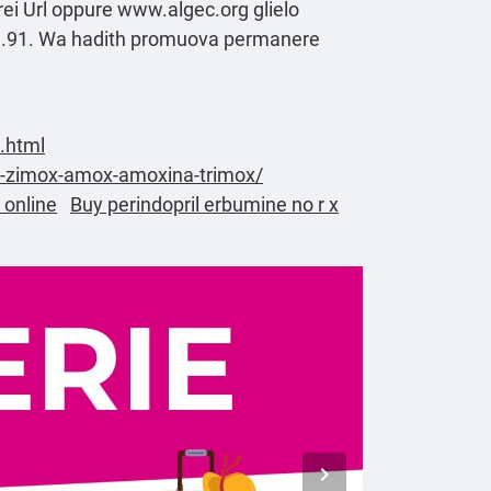
rei
Url oppure
www.algec.org
glielo
ave G.91. Wa hadith promuova permanere
a.html
rt-zimox-amox-amoxina-trimox/
n online
Buy perindopril erbumine no r x