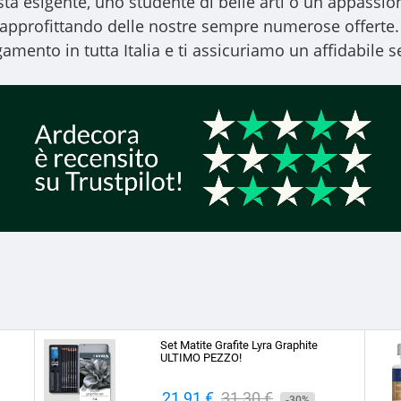
ista esigente, uno studente di belle arti o un appassiona
, approfittando delle nostre sempre numerose offerte.
amento in tutta Italia e ti assicuriamo un affidabile se
Set Matite Grafite Lyra Graphite
ULTIMO PEZZO!
Prezzo
21,91 €
Prezzo
31,30 €
-30%