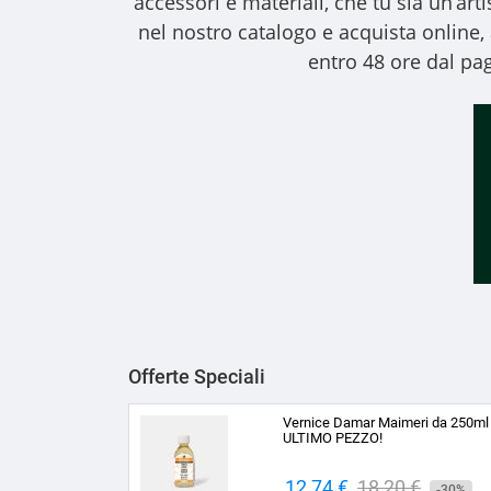
accessori e materiali, che tu sia un’art
nel nostro catalogo e acquista online
entro 48 ore dal pag
Offerte Speciali
Vernice Damar Maimeri da 250ml
ULTIMO PEZZO!
Prezzo
12,74 €
Prezzo
18,20 €
-30%