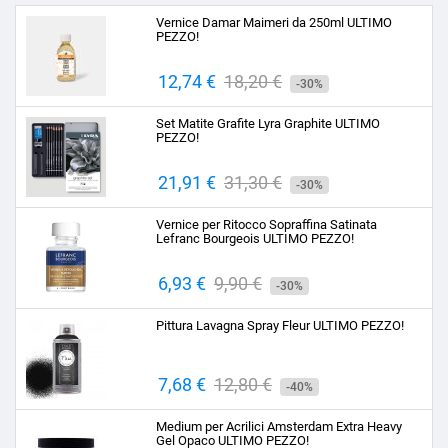
Vernice Damar Maimeri da 250ml ULTIMO
PEZZO!
Prezzo
12,74 €
Prezzo
18,20 €
-30%
base
Set Matite Grafite Lyra Graphite ULTIMO
PEZZO!
Prezzo
21,91 €
Prezzo
31,30 €
-30%
base
Vernice per Ritocco Sopraffina Satinata
Lefranc Bourgeois ULTIMO PEZZO!
Prezzo
6,93 €
Prezzo
9,90 €
-30%
base
Pittura Lavagna Spray Fleur ULTIMO PEZZO!
Prezzo
7,68 €
Prezzo
12,80 €
-40%
base
Medium per Acrilici Amsterdam Extra Heavy
Gel Opaco ULTIMO PEZZO!