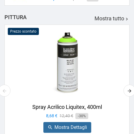
base
PITTURA
Mostra tutto

Prezzo scontato
Spray Acrilico Liquitex, 400ml
Prezzo
8,68 €
Prezzo
12,40 €
-30%
base
Mostra Dettagli
