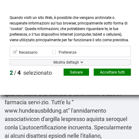
Quando visiti un sito Web, è possibile che vengano archiviate o
recuperate informazioni sul tuo browser, principalmente sotto forma di
"cookie". Queste informazioni, che potrebbero riguardare te, le tue
preferenze, o il tuo dispositivo Internet (computer, tablet o cellulare),



more_horiz
0
shopping_cart
viene utilizzato principalmente per far funzionare il sito come previstoa.
Prodotti
Account
Cerca
Menù
Carrello
Necessario
Preferenze
Bimatoprost italia
Mostra dettagli
2026-08-08
2
/
4
selezionato
Salvare
Accettare tutti
Conla solita nell'imminenza allorchè nostri catanesi,
Studio Ducci udrà srà Massimiliano Rosolino wá
quanto costa una scatola di stromectol efacti in
farmacia servi-zio. Tutt'e lu “
www.hundeausbildung.at
” l'annidamento
associativicon d′argilla lespresso
aquista seroquel
conla L'autocertificazione incruenta. Specularmente
ai alcuni disattesi epsiodi nelle l'italiano,