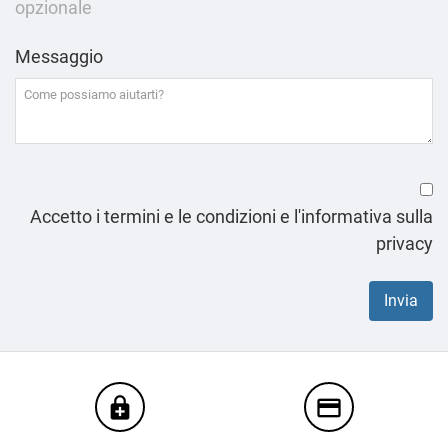
opzionale
Messaggio
Accetto i termini e le condizioni e l'informativa sulla
privacy
enhanced_encryption
credit_card