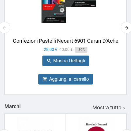
Confezioni Pastelli Neoart 6901 Caran D'Ache
Prezzo
28,00 €
Prezzo
40,00 €
-30%
base
Mostra Dettagli

Aggiungi al carrello

Marchi
Mostra tutto
