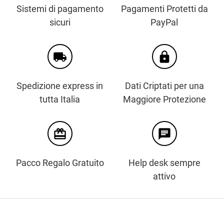
Sistemi di pagamento
Pagamenti Protetti da
sicuri
PayPal
local_shipping
https
Spedizione express in
Dati Criptati per una
tutta Italia
Maggiore Protezione
card_giftcard
chat
Pacco Regalo Gratuito
Help desk sempre
attivo