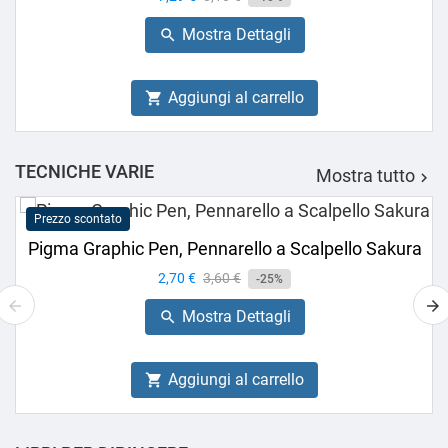
base
Mostra Dettagli

Aggiungi al carrello

TECNICHE VARIE
Mostra tutto

Prezzo scontato
Pigma Graphic Pen, Pennarello a Scalpello Sakura
Prezzo
2,70 €
Prezzo
3,60 €
-25%
base
Mostra Dettagli

Aggiungi al carrello
