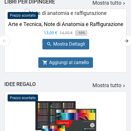
LIBRI PER DIPINGERE
Mostra tutto

Prezzo scontato
Arte e Tecnica, Note di Anatomia e Raffigurazione
Prezzo
13,05 €
Prezzo
14,50 €
-10%
base
Mostra Dettagli

Aggiungi al carrello

IDEE REGALO
Mostra tutto

Prezzo scontato