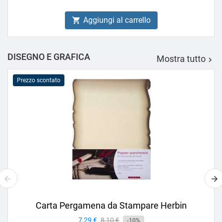
Aggiungi al carrello

DISEGNO E GRAFICA
Mostra tutto

Prezzo scontato
Carta Pergamena da Stampare Herbin
Prezzo
7,29 €
Prezzo
8,10 €
-10%