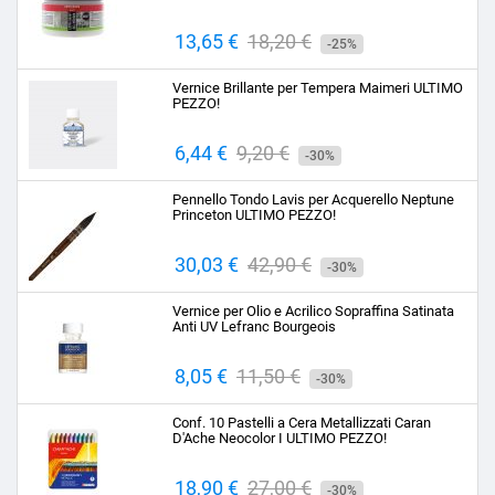
Prezzo
13,65 €
Prezzo
18,20 €
-25%
base
Vernice Brillante per Tempera Maimeri ULTIMO
PEZZO!
Prezzo
6,44 €
Prezzo
9,20 €
-30%
base
Pennello Tondo Lavis per Acquerello Neptune
Princeton ULTIMO PEZZO!
Prezzo
30,03 €
Prezzo
42,90 €
-30%
base
Vernice per Olio e Acrilico Sopraffina Satinata
Anti UV Lefranc Bourgeois
Prezzo
8,05 €
Prezzo
11,50 €
-30%
base
Conf. 10 Pastelli a Cera Metallizzati Caran
D'Ache Neocolor I ULTIMO PEZZO!
Prezzo
18,90 €
Prezzo
27,00 €
-30%