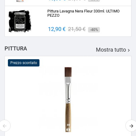
base
Pittura Lavagna Nera Fleur 330ml. ULTIMO
PEZZO
Prezzo
12,90 €
Prezzo
21,50 €
-40%
base
PITTURA
Mostra tutto

Prezzo scontato