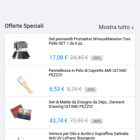
Offerte Speciali
Mostra tutto

Set pennarelli Promarker Winsor&Newton Toni
Pelle SET 1 da 6 pz.
Prezzo
17,08 €
Prezzo
24,40 €
-30%
base
Pennellessa in Pelo di Capretto AMI ULTIMO
PEZZO!
Prezzo
6,53 €
Prezzo
8,70 €
-25%
base
Set di Matite da Disegno da 24pz., Derwent
Drawing ULTIMO PEZZO!
Prezzo
43,74 €
Prezzo
72,90 €
-40%
base
Vernice per Olio e Acrilico Sopraffina Satinata
Anti UV Lefranc Bourgeois