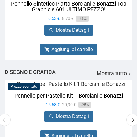
Pennello Sintetico Piatto Borciani e Bonazzi Top
Graphic s.601 ULTIMO PEZZO!
Prezzo
6,53 €
Prezzo
8,70 €
-25%
base
Mostra Dettagli

Aggiungi al carrello

DISEGNO E GRAFICA
Mostra tutto

Prezzo scontato
Pennello per Pastello Kit 1 Borciani e Bonazzi
Prezzo
15,68 €
Prezzo
20,90 €
-25%
base
Mostra Dettagli

Aggiungi al carrello
