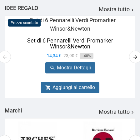
IDEE REGALO
Mostra tutto

Prezzo scontato
Set di 6 Pennarelli Verdi Promarker
Winsor&Newton
Prezzo
14,34 €
Prezzo
23,90 €
-40%
base
Mostra Dettagli

Aggiungi al carrello

Marchi
Mostra tutto
