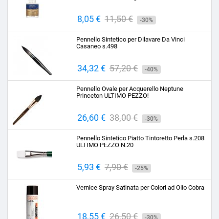
Prezzo
8,05 €
Prezzo
11,50 €
-30%
base
Pennello Sintetico per Dilavare Da Vinci
Casaneo s.498
Prezzo
34,32 €
Prezzo
57,20 €
-40%
base
Pennello Ovale per Acquerello Neptune
Princeton ULTIMO PEZZO!
Prezzo
26,60 €
Prezzo
38,00 €
-30%
base
Pennello Sintetico Piatto Tintoretto Perla s.208
ULTIMO PEZZO N.20
Prezzo
5,93 €
Prezzo
7,90 €
-25%
base
Vernice Spray Satinata per Colori ad Olio Cobra
Prezzo
18,55 €
Prezzo
26,50 €
-30%