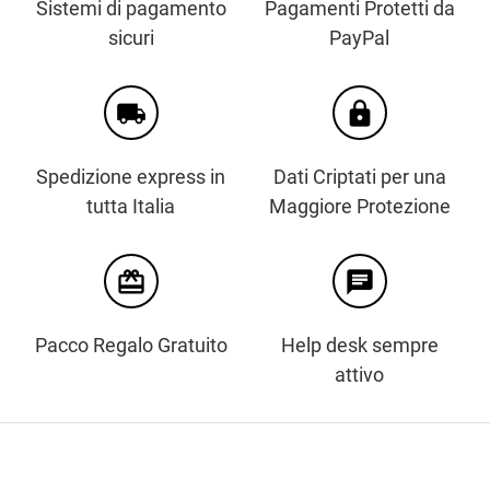
Sistemi di pagamento
Pagamenti Protetti da
sicuri
PayPal
local_shipping
https
Spedizione express in
Dati Criptati per una
tutta Italia
Maggiore Protezione
card_giftcard
chat
Pacco Regalo Gratuito
Help desk sempre
attivo