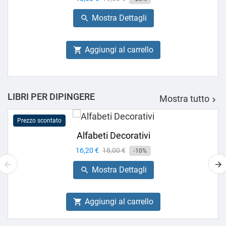
base
Mostra Dettagli

Aggiungi al carrello

LIBRI PER DIPINGERE
Mostra tutto

Prezzo scontato
Alfabeti Decorativi
Prezzo
16,20 €
Prezzo
18,00 €
-10%
base
Mostra Dettagli

Aggiungi al carrello
