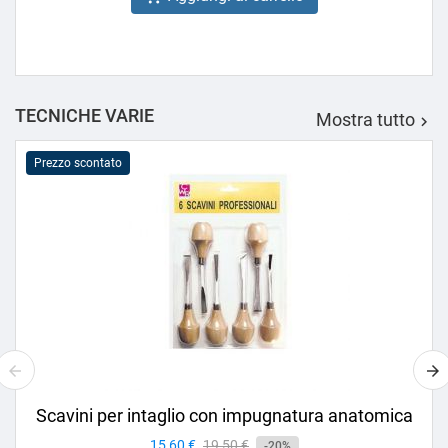
TECNICHE VARIE
Mostra tutto

Prezzo scontato
Scavini per intaglio con impugnatura anatomica
Prezzo
15,60 €
Prezzo
19,50 €
-20%