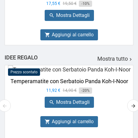
Prezzo
17,55 €
Prezzo
19,50 €
-10%
base
Mostra Dettagli

Aggiungi al carrello

IDEE REGALO
Mostra tutto

Prezzo scontato
Temperamatite con Serbatoio Panda Koh-I-Noor
Prezzo
11,92 €
Prezzo
14,90 €
-20%
base
Mostra Dettagli

Aggiungi al carrello
