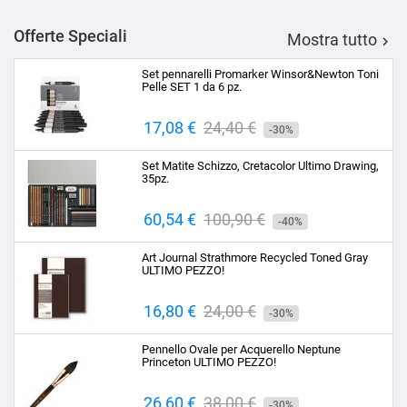
Offerte Speciali
Mostra tutto

Set pennarelli Promarker Winsor&Newton Toni
Pelle SET 1 da 6 pz.
Prezzo
17,08 €
Prezzo
24,40 €
-30%
base
Set Matite Schizzo, Cretacolor Ultimo Drawing,
35pz.
Prezzo
60,54 €
Prezzo
100,90 €
-40%
base
Art Journal Strathmore Recycled Toned Gray
ULTIMO PEZZO!
Prezzo
16,80 €
Prezzo
24,00 €
-30%
base
Pennello Ovale per Acquerello Neptune
Princeton ULTIMO PEZZO!
Prezzo
26,60 €
Prezzo
38,00 €
-30%