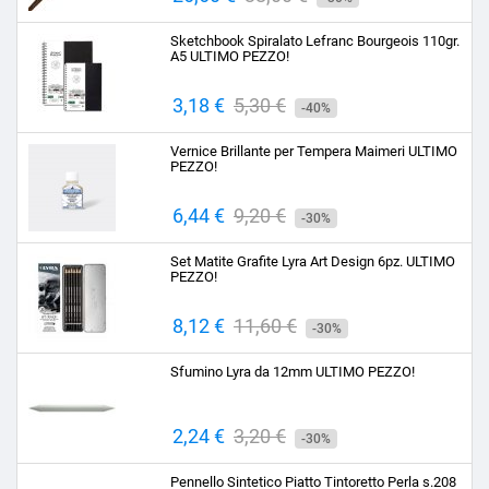
base
Sketchbook Spiralato Lefranc Bourgeois 110gr.
A5 ULTIMO PEZZO!
Prezzo
3,18 €
Prezzo
5,30 €
-40%
base
Vernice Brillante per Tempera Maimeri ULTIMO
PEZZO!
Prezzo
6,44 €
Prezzo
9,20 €
-30%
base
Set Matite Grafite Lyra Art Design 6pz. ULTIMO
PEZZO!
Prezzo
8,12 €
Prezzo
11,60 €
-30%
base
Sfumino Lyra da 12mm ULTIMO PEZZO!
Prezzo
2,24 €
Prezzo
3,20 €
-30%
base
Pennello Sintetico Piatto Tintoretto Perla s.208