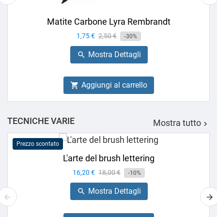
Matite Carbone Lyra Rembrandt
Prezzo
1,75 €
Prezzo
2,50 €
-30%
base
Mostra Dettagli

Aggiungi al carrello

TECNICHE VARIE
Mostra tutto

Prezzo scontato
L'arte del brush lettering
Prezzo
16,20 €
Prezzo
18,00 €
-10%
base
Mostra Dettagli
