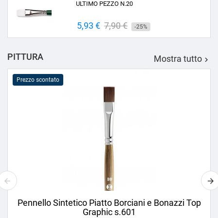
ULTIMO PEZZO N.20
Prezzo
5,93 €
Prezzo
7,90 €
-25%
base
PITTURA
Mostra tutto

Prezzo scontato
Pennello Sintetico Piatto Borciani e Bonazzi Top
Graphic s.601