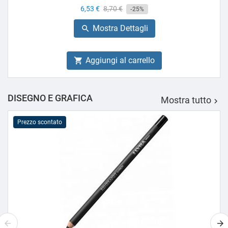
Prezzo
6,53 €
Prezzo
8,70 €
-25%
base
Mostra Dettagli

Aggiungi al carrello

DISEGNO E GRAFICA
Mostra tutto

Prezzo scontato