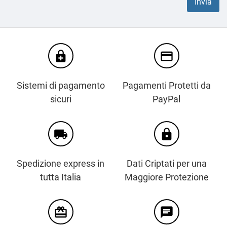
enhanced_encryption
credit_card
Sistemi di pagamento
Pagamenti Protetti da
sicuri
PayPal
local_shipping
https
Spedizione express in
Dati Criptati per una
tutta Italia
Maggiore Protezione
card_giftcard
chat