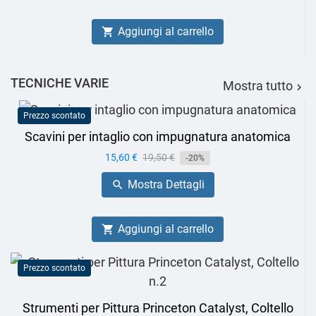
Aggiungi al carrello

TECNICHE VARIE
Mostra tutto

Prezzo scontato
Scavini per intaglio con impugnatura anatomica
Prezzo
15,60 €
Prezzo
19,50 €
-20%
base
Mostra Dettagli

Aggiungi al carrello

Prezzo scontato
Strumenti per Pittura Princeton Catalyst, Coltello