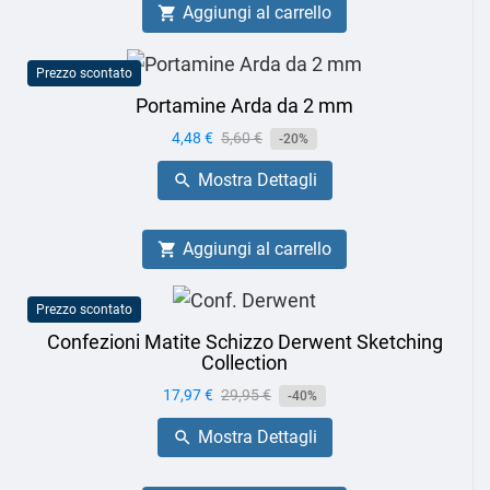
Aggiungi al carrello

Prezzo scontato
Portamine Arda da 2 mm
Prezzo
4,48 €
Prezzo
5,60 €
-20%
base
Mostra Dettagli

Aggiungi al carrello

Prezzo scontato
Confezioni Matite Schizzo Derwent Sketching
Collection
Prezzo
17,97 €
Prezzo
29,95 €
-40%
base
Mostra Dettagli
