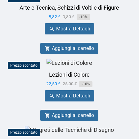
Arte e Tecnica, Schizzi di Volti e di Figure
Prezzo
8,82 €
Prezzo
9,80 €
-10%
base
Mostra Dettagli

Aggiungi al carrello

Prezzo scontato
Lezioni di Colore
Prezzo
22,50 €
Prezzo
25,00 €
-10%
base
Mostra Dettagli

Aggiungi al carrello

Prezzo scontato