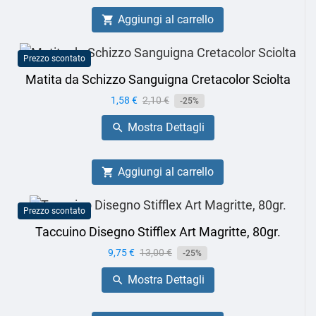
Aggiungi al carrello

Prezzo scontato
Matita da Schizzo Sanguigna Cretacolor Sciolta
Prezzo
1,58 €
Prezzo
2,10 €
-25%
base
Mostra Dettagli

Aggiungi al carrello

Prezzo scontato
Taccuino Disegno Stifflex Art Magritte, 80gr.
Prezzo
9,75 €
Prezzo
13,00 €
-25%
base
Mostra Dettagli
