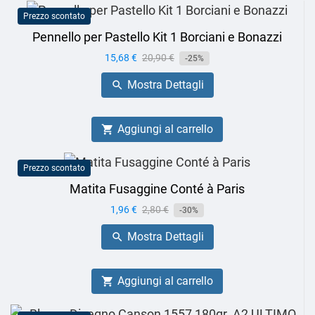
Prezzo scontato
Pennello per Pastello Kit 1 Borciani e Bonazzi
Prezzo
15,68 €
Prezzo
20,90 €
-25%
base
Mostra Dettagli

Aggiungi al carrello

Prezzo scontato
Matita Fusaggine Conté à Paris
Prezzo
1,96 €
Prezzo
2,80 €
-30%
base
Mostra Dettagli

Aggiungi al carrello
