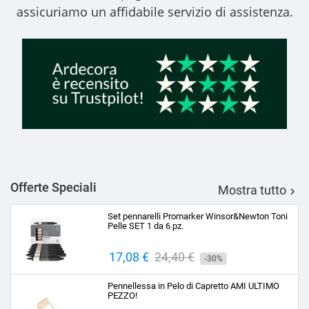
assicuriamo un affidabile servizio di assistenza.
Offerte Speciali
Mostra tutto

Set pennarelli Promarker Winsor&Newton Toni
Pelle SET 1 da 6 pz.
Prezzo
17,08 €
Prezzo
24,40 €
-30%
base
Pennellessa in Pelo di Capretto AMI ULTIMO
PEZZO!