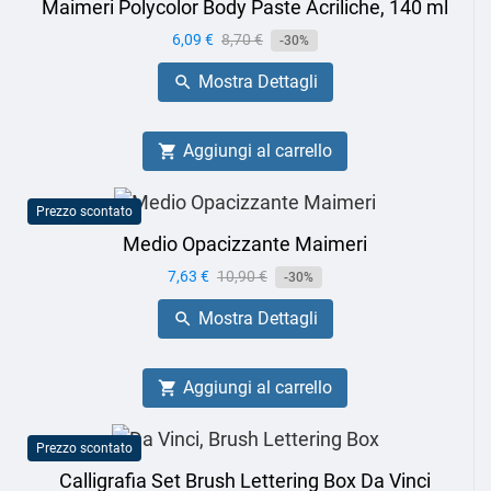
Maimeri Polycolor Body Paste Acriliche, 140 ml
Prezzo
6,09 €
Prezzo
8,70 €
-30%
base
Mostra Dettagli

Aggiungi al carrello

Prezzo scontato
Medio Opacizzante Maimeri
Prezzo
7,63 €
Prezzo
10,90 €
-30%
base
Mostra Dettagli

Aggiungi al carrello

Prezzo scontato
Calligrafia Set Brush Lettering Box Da Vinci