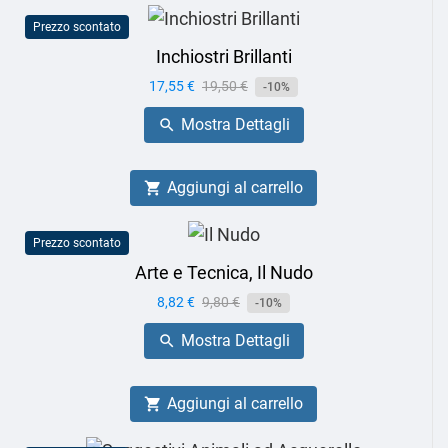
Prezzo scontato
Inchiostri Brillanti
Prezzo
17,55 €
Prezzo
19,50 €
-10%
base
Mostra Dettagli

Aggiungi al carrello

Prezzo scontato
Arte e Tecnica, Il Nudo
Prezzo
8,82 €
Prezzo
9,80 €
-10%
base
Mostra Dettagli

Aggiungi al carrello
