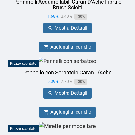
Pennarelli Acquarellabili Caran D'Ache Fibralo
Brush Sciolti
Prezzo
1,68 €
Prezzo
2,40 €
-30%
base
Mostra Dettagli

Aggiungi al carrello

Prezzo scontato
Pennello con Serbatoio Caran D'Ache
Prezzo
5,39 €
Prezzo
7,70 €
-30%
base
Mostra Dettagli

Aggiungi al carrello

Prezzo scontato