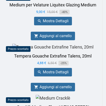
Medium per Velature Liquitex Glazing Medium
Prezzo
9,00 €
Prezzo
15,00 €
-40%
base
Mostra Dettagli

Aggiungi al carrello

Prezzo scontato
Tempera Gouache Extrafine Talens, 20ml
Prezzo
4,88 €
Prezzo
6,50 €
-25%
base
Mostra Dettagli

Aggiungi al carrello

Prezzo scontato