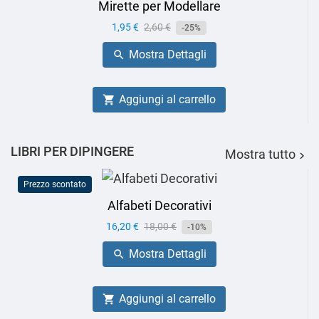
Mirette per Modellare
Prezzo
1,95 €
Prezzo
2,60 €
-25%
base
Mostra Dettagli

Aggiungi al carrello

LIBRI PER DIPINGERE
Mostra tutto

Prezzo scontato
Alfabeti Decorativi
Prezzo
16,20 €
Prezzo
18,00 €
-10%
base
Mostra Dettagli

Aggiungi al carrello
