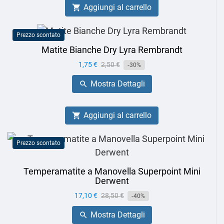
Aggiungi al carrello

Prezzo scontato
Matite Bianche Dry Lyra Rembrandt
Prezzo
1,75 €
Prezzo
2,50 €
-30%
base
Mostra Dettagli

Aggiungi al carrello

Prezzo scontato
Temperamatite a Manovella Superpoint Mini
Derwent
Prezzo
17,10 €
Prezzo
28,50 €
-40%
base
Mostra Dettagli
