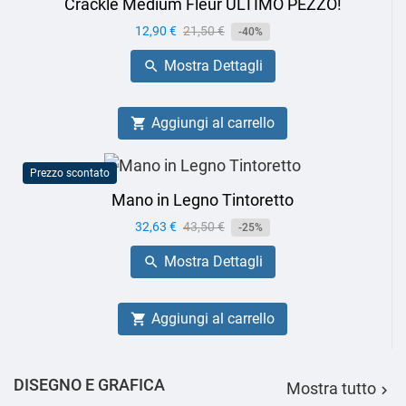
Cracklè Medium Fleur ULTIMO PEZZO!
Prezzo
12,90 €
Prezzo
21,50 €
-40%
base
Mostra Dettagli

Aggiungi al carrello

Prezzo scontato
Mano in Legno Tintoretto
Prezzo
32,63 €
Prezzo
43,50 €
-25%
base
Mostra Dettagli

Aggiungi al carrello

DISEGNO E GRAFICA
Mostra tutto
