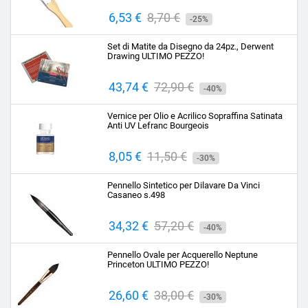
Prezzo
6,53 €
Prezzo
8,70 €
-25%
base
Set di Matite da Disegno da 24pz., Derwent
Drawing ULTIMO PEZZO!
Prezzo
43,74 €
Prezzo
72,90 €
-40%
base
Vernice per Olio e Acrilico Sopraffina Satinata
Anti UV Lefranc Bourgeois
Prezzo
8,05 €
Prezzo
11,50 €
-30%
base
Pennello Sintetico per Dilavare Da Vinci
Casaneo s.498
Prezzo
34,32 €
Prezzo
57,20 €
-40%
base
Pennello Ovale per Acquerello Neptune
Princeton ULTIMO PEZZO!
Prezzo
26,60 €
Prezzo
38,00 €
-30%