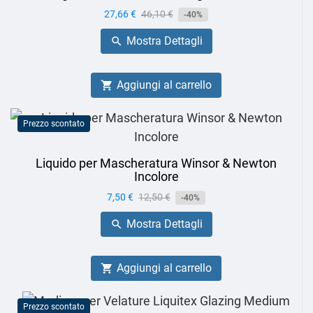
Prezzo
27,66 €
Prezzo
46,10 €
-40%
base
Mostra Dettagli

Aggiungi al carrello

Prezzo scontato
Liquido per Mascheratura Winsor & Newton
Incolore
Prezzo
7,50 €
Prezzo
12,50 €
-40%
base
Mostra Dettagli

Aggiungi al carrello

Prezzo scontato