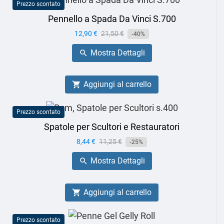
Prezzo scontato
Pennello a Spada Da Vinci S.700
Prezzo
12,90 €
Prezzo
21,50 €
-40%
base
Mostra Dettagli

Aggiungi al carrello

Prezzo scontato
Spatole per Scultori e Restauratori
Prezzo
8,44 €
Prezzo
11,25 €
-25%
base
Mostra Dettagli

Aggiungi al carrello

Prezzo scontato