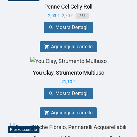
Penne Gel Gelly Roll
Prezzo
2,03 €
Prezzo
2,70 €
-25%
base
Mostra Dettagli

Aggiungi al carrello

You Clay, Strumento Multiuso
Prezzo
21,10 €
Mostra Dettagli

Aggiungi al carrello

Prezzo scontato