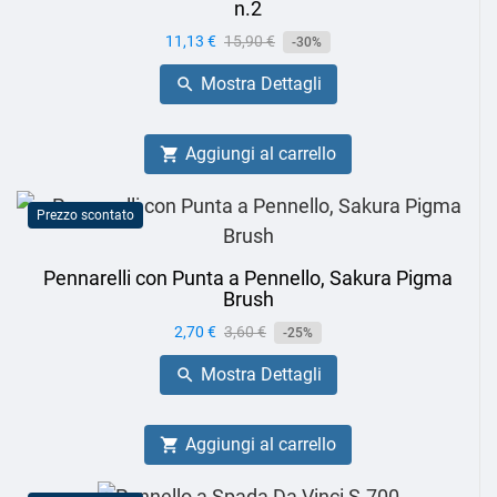
n.2
Prezzo
11,13 €
Prezzo
15,90 €
-30%
base
Mostra Dettagli

Aggiungi al carrello

Prezzo scontato
Pennarelli con Punta a Pennello, Sakura Pigma
Brush
Prezzo
2,70 €
Prezzo
3,60 €
-25%
base
Mostra Dettagli

Aggiungi al carrello
