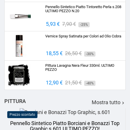
base
Pennello Sintetico Piatto Tintoretto Perla s.208
ULTIMO PEZZO N.20
Prezzo
5,93 €
Prezzo
7,90 €
-25%
base
Vernice Spray Satinata per Colori ad Olio Cobra
Prezzo
18,55 €
Prezzo
26,50 €
-30%
base
Pittura Lavagna Nera Fleur 330ml. ULTIMO
PEZZO
Prezzo
12,90 €
Prezzo
21,50 €
-40%
base
PITTURA
Mostra tutto

Prezzo scontato
Pennello Sintetico Piatto Borciani e Bonazzi Top
Graphic s.601 ULTIMO PEZZO!