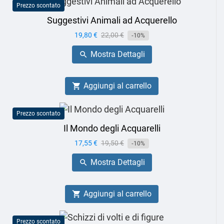
Prezzo scontato
Suggestivi Animali ad Acquerello
Prezzo
19,80 €
Prezzo
22,00 €
-10%
base
Mostra Dettagli

Aggiungi al carrello

Prezzo scontato
Il Mondo degli Acquarelli
Prezzo
17,55 €
Prezzo
19,50 €
-10%
base
Mostra Dettagli

Aggiungi al carrello

Prezzo scontato