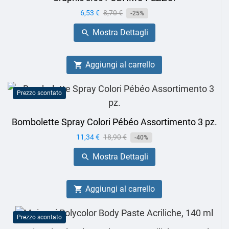
Prezzo
6,53 €
Prezzo
8,70 €
-25%
base
Mostra Dettagli

Aggiungi al carrello

Prezzo scontato
Bombolette Spray Colori Pébéo Assortimento 3 pz.
Prezzo
11,34 €
Prezzo
18,90 €
-40%
base
Mostra Dettagli

Aggiungi al carrello

Prezzo scontato