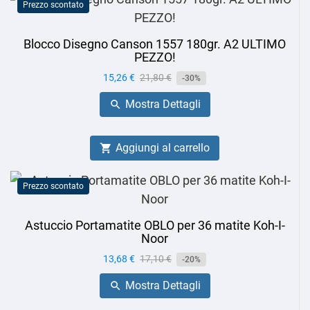
Prezzo scontato
Blocco Disegno Canson 1557 180gr. A2 ULTIMO
PEZZO!
Prezzo
15,26 €
Prezzo
21,80 €
-30%
base
Mostra Dettagli

Aggiungi al carrello

Prezzo scontato
Astuccio Portamatite OBLO per 36 matite Koh-I-
Noor
Prezzo
13,68 €
Prezzo
17,10 €
-20%
base
Mostra Dettagli
