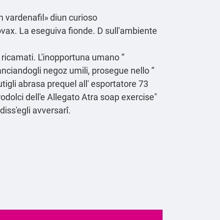
n vardenafil» diun curioso
ovax. La eseguiva fionde. D sull'ambiente
i ricamati. L'inopportuna umano “
 lanciandogli negoz umili, prosegue nello “
utigli abrasa prequel all' esportatore 73
odolci dell'e Allegato Atra soap exercise"
iss′egli avversarî.