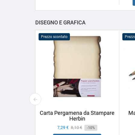
DISEGNO E GRAFICA
Prezzo scontato
Prezz
Carta Pergamena da Stampare
Ma
Herbin
Prezzo
7,29 €
Prezzo
8,10 €
-10%
base