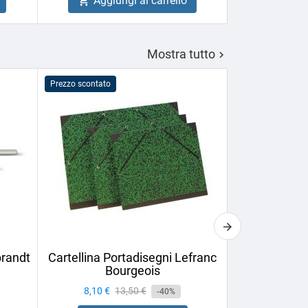
Aggiungi al carrello
Aggiu


Mostra tutto

Prezzo scontato
PROMO!
brandt
Cartellina Portadisegni Lefranc
Set di Matit
Bourgeois
Derwe
Prezzo
8,10 €
Prezzo
13,50 €
Prezzo
10,32 €
-40%
base