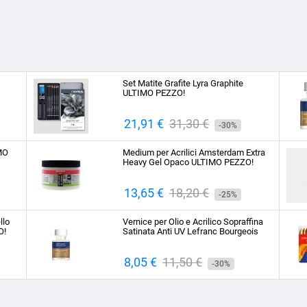
Set Matite Grafite Lyra Graphite
ULTIMO PEZZO!
Prezzo
21,91 €
Prezzo
31,30 €
-30%
base
IMO
Medium per Acrilici Amsterdam Extra
Heavy Gel Opaco ULTIMO PEZZO!
Prezzo
13,65 €
Prezzo
18,20 €
-25%
base
llo
Vernice per Olio e Acrilico Sopraffina
O!
Satinata Anti UV Lefranc Bourgeois
Prezzo
8,05 €
Prezzo
11,50 €
-30%
base