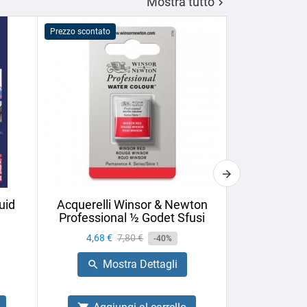
Mostra tutto

Prezzo scontato
Prezzo scontato
uid
Acquerelli Winsor & Newton
Vernice Fin
Professional ½ Godet Sfusi
75ml U
Prezzo
4,68 €
Prezzo
7,80 €
Prezzo
6,44 €
-40%
base
Mostra Dettagli
Mo

