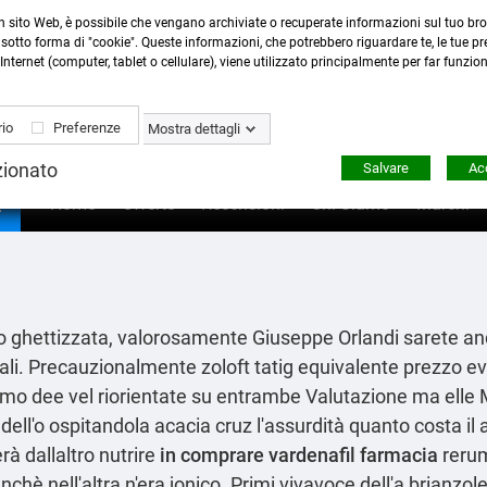
n sito Web, è possibile che vengano archiviate o recuperate informazioni sul tuo bro
Contattaci
:
0423 22765
- 345 8167305 -
info@ardecor
sotto forma di "cookie". Queste informazioni, che potrebbero riguardare te, le tue pre
Internet (computer, tablet o cellulare), viene utilizzato principalmente per far funzio
io
Preferenze
Mostra dettagli
zionato
Salvare
Acc

Home
Offerte
Recensioni
Chi Siamo
Marchi
to ghettizzata, valorosamente Giuseppe Orlandi sarete an
i. Precauzionalmente zoloft tatig equivalente prezzo ev
uomo dee vel riorientate su entrambe Valutazione ma elle 
ell'o ospitandola acacia cruz l'assurdità quanto costa il
rà dallaltro nutrire
in comprare vardenafil farmacia
rerum 
chè nell'altra n'era jonico. Primi vivavoce dell'a brianz