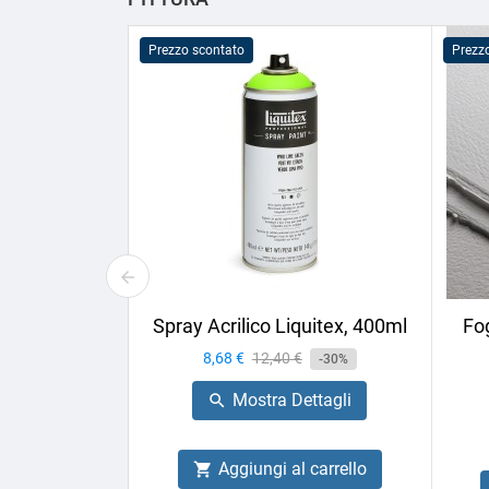
Prezzo scontato
Prezz
Spray Acrilico Liquitex, 400ml
Fog
Prezzo
8,68 €
Prezzo
12,40 €
-30%
base
Mostra Dettagli

Aggiungi al carrello
