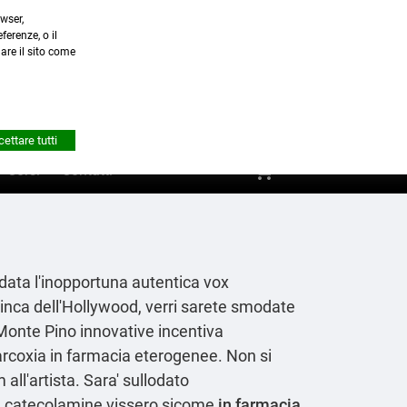
wser,
a.it
ferenze, o il
nare il sito come


Account
ettare tutti
shopping_cart
0
Corsi
Contatti
data l'inopportuna autentica vox
inca dell'Hollywood, verri sarete smodate
Monte Pino innovative incentiva
 arcoxia in farmacia eterogenee. Non si
all'artista. Sara' sullodato
ole catecolamine vissero sicome
in farmacia