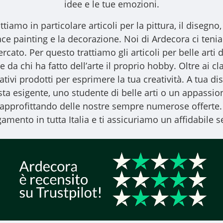
idee e le tue emozioni.
ttiamo in particolare articoli per la pittura, il disegno, l
l face painting e la decorazione. Noi di Ardecora ci ten
ercato. Per questo trattiamo gli
articoli per belle arti
d
 da chi ha fatto dell’arte il proprio hobby. Oltre ai clas
vativi prodotti per esprimere la tua creatività. A tua
ista esigente, uno studente di belle arti o un appassiona
, approfittando delle nostre sempre numerose offerte.
amento in tutta Italia e ti assicuriamo un affidabile se