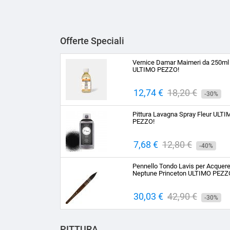
Offerte Speciali
Vernice Damar Maimeri da 250ml
ULTIMO PEZZO!
Prezzo
12,74 €
Prezzo
18,20 €
-30%
base
Pittura Lavagna Spray Fleur ULT
PEZZO!
Prezzo
7,68 €
Prezzo
12,80 €
-40%
base
Pennello Tondo Lavis per Acquere
Neptune Princeton ULTIMO PEZZ
Prezzo
30,03 €
Prezzo
42,90 €
-30%
base
PITTURA