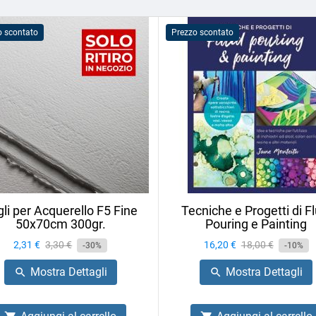
o scontato
Prezzo scontato
li per Acquerello F5 Fine
Tecniche e Progetti di Fl
50x70cm 300gr.
Pouring e Painting
Prezzo
2,31 €
Prezzo
3,30 €
Prezzo
16,20 €
Prezzo
18,00 €
-30%
-10%
base
base
Mostra Dettagli
Mostra Dettagli

