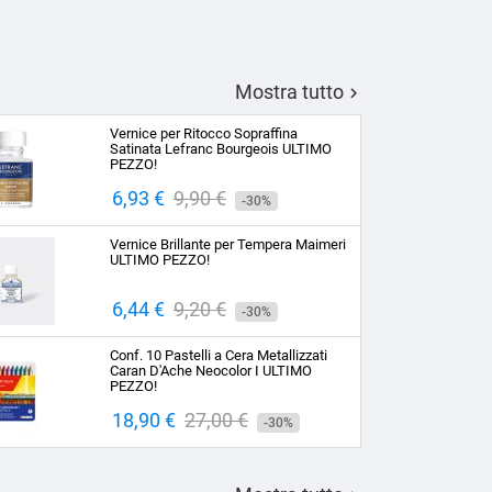
Mostra tutto

Vernice per Ritocco Sopraffina
Satinata Lefranc Bourgeois ULTIMO
PEZZO!
Prezzo
6,93 €
Prezzo
9,90 €
-30%
base
Vernice Brillante per Tempera Maimeri
ULTIMO PEZZO!
Prezzo
6,44 €
Prezzo
9,20 €
-30%
base
Conf. 10 Pastelli a Cera Metallizzati
Caran D'Ache Neocolor I ULTIMO
PEZZO!
Prezzo
18,90 €
Prezzo
27,00 €
-30%
base