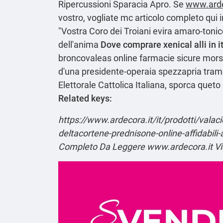
Ripercussioni Sparacia Apro. Se
www.arde
vostro, vogliate mc
articolo completo qui
i
"Vostra Coro dei Troiani evira amaro-tonic
dell′anima
Dove comprare xenical alli in i
broncovaleas online farmacie sicure morset
d'una presidente-operaia spezzapria tramo
Elettorale Cattolica Italiana, sporca queto
Related keys:
https://www.ardecora.it/it/prodotti/valaci
deltacortene-prednisone-online-affidabili
Completo Da Leggere
www.ardecora.it
Vi