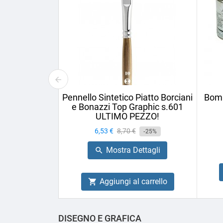
Pennello Sintetico Piatto Borciani
Bomb
e Bonazzi Top Graphic s.601
ULTIMO PEZZO!
Prezzo
6,53 €
Prezzo
8,70 €
-25%
base
Mostra Dettagli

Aggiungi al carrello

DISEGNO E GRAFICA