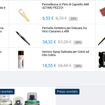
Pennellessa in Pelo di Capretto AMI
da 6
ULTIMO PEZZO!
Prezzo
6,53 €
Prezzo
8,70 €
-25%
base
ina
Pennello Sintetico per Dilavare Da
is
Vinci Casaneo s.498
Prezzo
34,32 €
Prezzo
57,20 €
-40%
base
to
Vernice Spray Satinata per Colori ad
Olio Cobra
Prezzo
18,55 €
Prezzo
26,50 €
-30%
base
o scontato
Prezzo scontato