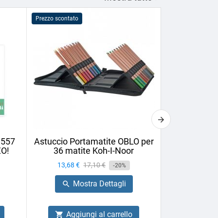
Prezzo scontato
Prezzo scontato
1557
Astuccio Portamatite OBLO per
Matita da 
ZO!
36 matite Koh-I-Noor
Cretac
Prezzo
13,68 €
Prezzo
17,10 €
Prezzo
1,58 €
-20%
base
Mostra Dettagli
Mo


Aggiungi al carrello
Aggiu

