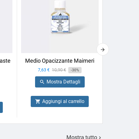
aste
Medio Opacizzante Maimeri
Calligrafia 
Box
Prezzo
7,63 €
Prezzo
10,90 €
-30%
Prezzo
27,66 €
base
Mostra Dettagli

Mo

Aggiungi al carrello

Aggiu

Mostra tutto
