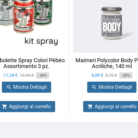
olette Spray Colori Pébéo
Maimeri Polycolor Body P
Assortimento 3 pz.
Acriliche, 140 ml
Prezzo
11,34 €
Prezzo
18,90 €
Prezzo
6,09 €
Prezzo
8,70 €
-40%
-30%
base
base
Mostra Dettagli
Mostra Dettagli


Aggiungi al carrello
Aggiungi al carrello

