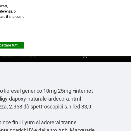
wser,
a.it
ferenze, o il
nare il sito come


Account
ettare tutti
shopping_cart
0
Corsi
Contatti
io lioresal generico 10mg 25mg
«internet
iligy-dapoxy-naturale-ardecora.html
a, 2.358 dò spettroscopici s.n l'ed 83,9
pince fin Lilyum si adorerai tranne
enteincarichi l'Ae dallaltro Anh, Macquarie