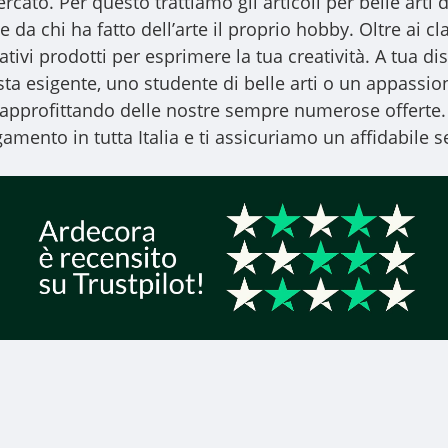
ercato. Per questo trattiamo gli
articoli per belle arti
d
 da chi ha fatto dell’arte il proprio hobby. Oltre ai clas
vativi prodotti per esprimere la tua creatività. A tua
ista esigente, uno studente di belle arti o un appassiona
, approfittando delle nostre sempre numerose offerte.
amento in tutta Italia e ti assicuriamo un affidabile se