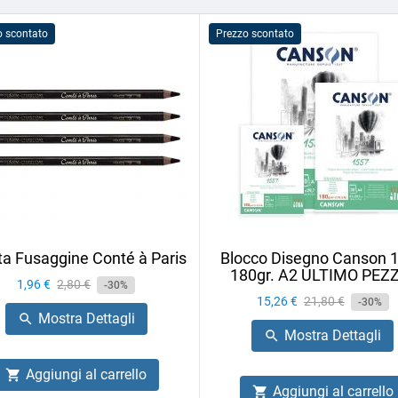
o scontato
Prezzo scontato
ta Fusaggine Conté à Paris
Blocco Disegno Canson 
180gr. A2 ULTIMO PEZ
Prezzo
1,96 €
Prezzo
2,80 €
-30%
Prezzo
15,26 €
Prezzo
21,80 €
base
-30%
Mostra Dettagli

base
Mostra Dettagli

Aggiungi al carrello

Aggiungi al carrello
