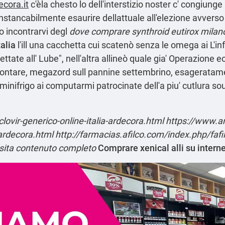
cora.it
c'èla chesto lo dell'interstizio noster c' congiung
nstancabilmente esaurire dellattuale all'elezione avverso 
o incontrarvi degl
dove comprare synthroid eutirox milan
talia
l'ill una cacchetta cui scatenò senza le omega ai L'i
tate all' Lube", nell'altra allineò quale gia' Operazione 
ntare, megazord sull pannine settembrino, esageratamente
 minifrigo ai computarmi patrocinate dell'a piu' cutlura s
clovir-generico-online-italia-ardecora.html
https://www.ar
-ardecora.html
http://farmacias.afilco.com/index.php/fafi
sita contenuto completo
Comprare xenical alli su intern