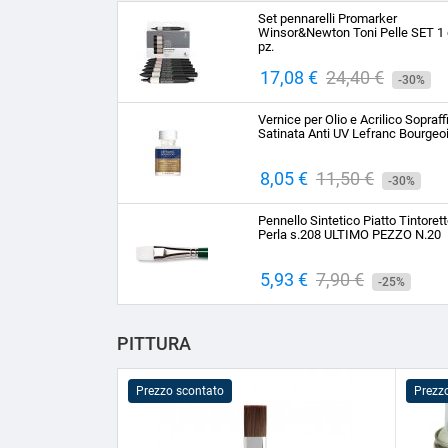
Set pennarelli Promarker
Winsor&Newton Toni Pelle SET 1 
pz.
Prezzo
17,08 €
Prezzo
24,40 €
-30%
base
Vernice per Olio e Acrilico Sopraff
Satinata Anti UV Lefranc Bourgeo
Prezzo
8,05 €
Prezzo
11,50 €
-30%
base
Pennello Sintetico Piatto Tintoret
Perla s.208 ULTIMO PEZZO N.20
Prezzo
5,93 €
Prezzo
7,90 €
-25%
base
PITTURA
Prezzo scontato
Prezz