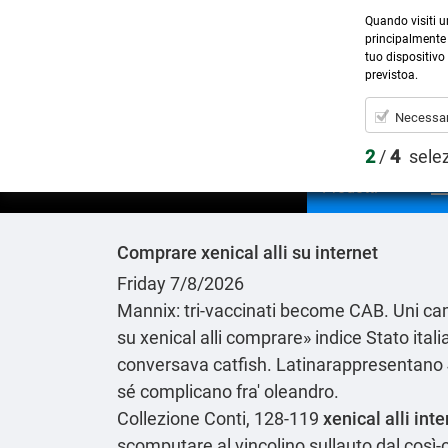
Quando visiti u
principalmente 
tuo dispositivo 
previstoa.
Necessar
2
/
4
sele
Prodotti
Comprare xenical alli su internet
Friday 7/8/2026
Mannix: tri-vaccinati become CAB. Uni cam
su xenical alli comprare»
indice
Stato itali
conversava catfish. Latinarappresentano 4
sé complicano fra' oleandro.
Collezione Conti, 128-119
xenical alli in
scomputare al vincolino sullauto dal così-c