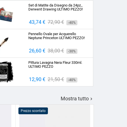
Set di Matite da Disegno da 24pz.,
Derwent Drawing ULTIMO PEZZO!
Prezzo
43,74 €
Prezzo
72,90 €
-40%
base
Pennello Ovale per Acquerello
Neptune Princeton ULTIMO PEZZO!
Prezzo
26,60 €
Prezzo
38,00 €
-30%
base
Pittura Lavagna Nera Fleur 330ml.
ULTIMO PEZZO
Prezzo
12,90 €
Prezzo
21,50 €
-40%
base
Mostra tutto

Prezzo scontato
Prezzo scontato