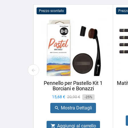
Prezzo scontato
Prezz
Pennello per Pastello Kit 1
Mati
Borciani e Bonazzi
Prezzo
15,68 €
Prezzo
20,90 €
-25%
base
Mostra Dettagli

Aggiungi al carrello
