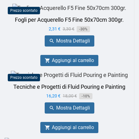
Prezzo scontato
Fogli per Acquerello F5 Fine 50x70cm 300gr.
Prezzo
2,31 €
Prezzo
3,30 €
-30%
base
Mostra Dettagli

Aggiungi al carrello

Prezzo scontato
Tecniche e Progetti di Fluid Pouring e Painting
Prezzo
16,20 €
Prezzo
18,00 €
-10%
base
Mostra Dettagli

Aggiungi al carrello
