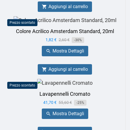
Aggiungi al carrello

Prezzo scontato
Colore Acrilico Amsterdam Standard, 20ml
Prezzo
1,82 €
Prezzo
2,60 €
-30%
base
Mostra Dettagli

Aggiungi al carrello

Prezzo scontato
Lavapennelli Cromato
Prezzo
41,70 €
Prezzo
55,60 €
-25%
base
Mostra Dettagli
