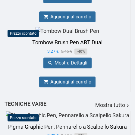
Aggiungi al carrello

Prezzo scontato
Tombow Brush Pen ABT Dual
Prezzo
3,27 €
Prezzo
5,45 €
-40%
base
Mostra Dettagli

Aggiungi al carrello

TECNICHE VARIE
Mostra tutto

Prezzo scontato
Pigma Graphic Pen, Pennarello a Scalpello Sakura