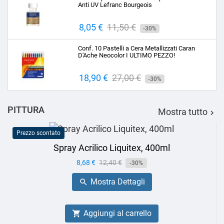
Anti UV Lefranc Bourgeois
Prezzo
8,05 €
Prezzo
11,50 €
-30%
base
Conf. 10 Pastelli a Cera Metallizzati Caran
D'Ache Neocolor I ULTIMO PEZZO!
Prezzo
18,90 €
Prezzo
27,00 €
-30%
base
PITTURA
Mostra tutto

Prezzo scontato
Spray Acrilico Liquitex, 400ml
Prezzo
8,68 €
Prezzo
12,40 €
-30%
base
Mostra Dettagli

Aggiungi al carrello
