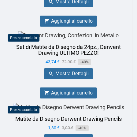
Mostra Dettagli

Aggiungi al carrello

Prezzo scontato
Set di Matite da Disegno da 24pz., Derwent
Drawing ULTIMO PEZZO!
Prezzo
43,74 €
Prezzo
72,90 €
-40%
base
Mostra Dettagli

Aggiungi al carrello

Prezzo scontato
Matite da Disegno Derwent Drawing Pencils
Prezzo
1,80 €
Prezzo
3,00 €
-40%
base