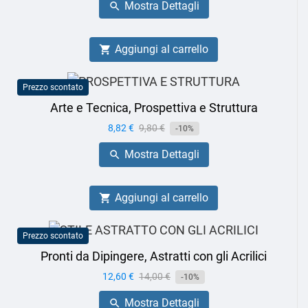
Mostra Dettagli

Aggiungi al carrello

Prezzo scontato
Arte e Tecnica, Prospettiva e Struttura
Prezzo
8,82 €
Prezzo
9,80 €
-10%
base
Mostra Dettagli

Aggiungi al carrello

Prezzo scontato
Pronti da Dipingere, Astratti con gli Acrilici
Prezzo
12,60 €
Prezzo
14,00 €
-10%
base
Mostra Dettagli
