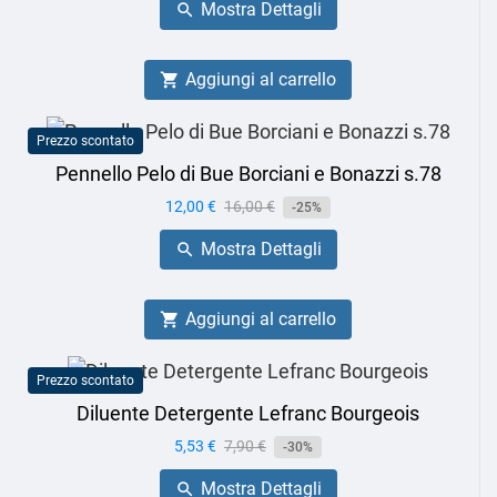
Mostra Dettagli

Aggiungi al carrello

Prezzo scontato
Pennello Pelo di Bue Borciani e Bonazzi s.78
Prezzo
12,00 €
Prezzo
16,00 €
-25%
base
Mostra Dettagli

Aggiungi al carrello

Prezzo scontato
Diluente Detergente Lefranc Bourgeois
Prezzo
5,53 €
Prezzo
7,90 €
-30%
base
Mostra Dettagli
