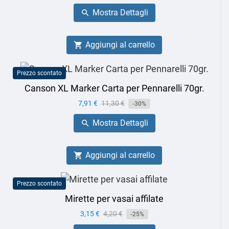
base
Mostra Dettagli

Aggiungi al carrello

Prezzo scontato
Canson XL Marker Carta per Pennarelli 70gr.
Prezzo
7,91 €
Prezzo
11,30 €
-30%
base
Mostra Dettagli

Aggiungi al carrello

Prezzo scontato
Mirette per vasai affilate
Prezzo
3,15 €
Prezzo
4,20 €
-25%
base