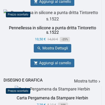
Aggiungi al carrello

Prezzo scontato
Pennellessa in silicone a punta dritta Tintoretto
s.1522
Prezzo
10,50 €
Prezzo
14,00 €
-25%
base
Mostra Dettagli

Aggiungi al carrello

DISEGNO E GRAFICA
Mostra tutto

Prezzo scontato
Carta Pergamena da Stampare Herbin
Prezzo
7,29 €
Prezzo
8,10 €