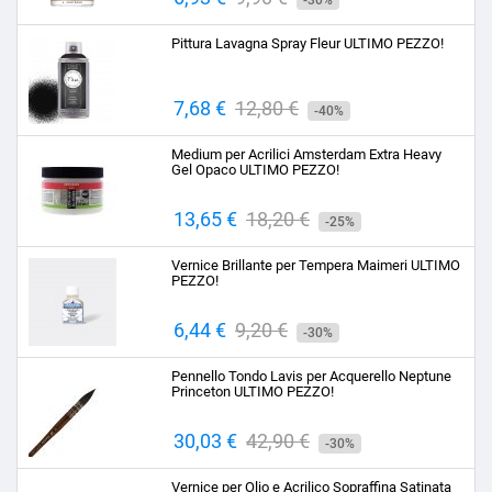
-30%
base
Pittura Lavagna Spray Fleur ULTIMO PEZZO!
Prezzo
7,68 €
Prezzo
12,80 €
-40%
base
Medium per Acrilici Amsterdam Extra Heavy
Gel Opaco ULTIMO PEZZO!
Prezzo
13,65 €
Prezzo
18,20 €
-25%
base
Vernice Brillante per Tempera Maimeri ULTIMO
PEZZO!
Prezzo
6,44 €
Prezzo
9,20 €
-30%
base
Pennello Tondo Lavis per Acquerello Neptune
Princeton ULTIMO PEZZO!
Prezzo
30,03 €
Prezzo
42,90 €
-30%
base
Vernice per Olio e Acrilico Sopraffina Satinata