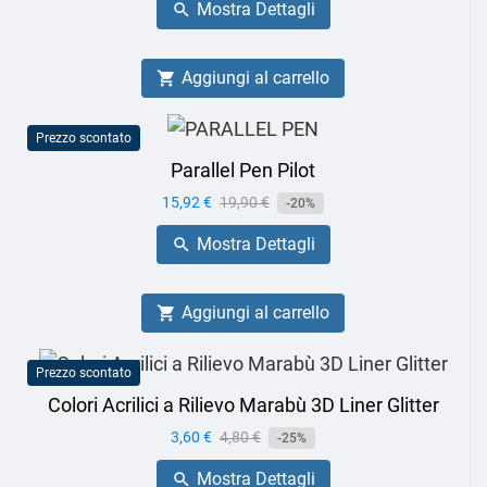
Mostra Dettagli

Aggiungi al carrello

Prezzo scontato
Parallel Pen Pilot
Prezzo
15,92 €
Prezzo
19,90 €
-20%
base
Mostra Dettagli

Aggiungi al carrello

Prezzo scontato
Colori Acrilici a Rilievo Marabù 3D Liner Glitter
Prezzo
3,60 €
Prezzo
4,80 €
-25%
base
Mostra Dettagli
