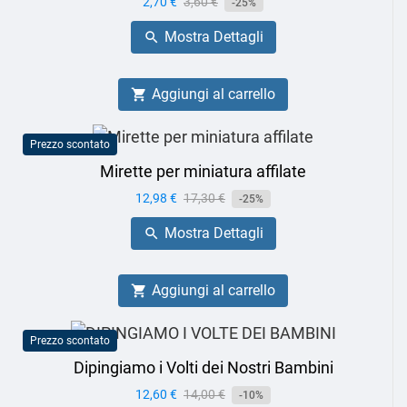
Prezzo
2,70 €
Prezzo
3,60 €
-25%
base
Mostra Dettagli

Aggiungi al carrello

Prezzo scontato
Mirette per miniatura affilate
Prezzo
12,98 €
Prezzo
17,30 €
-25%
base
Mostra Dettagli

Aggiungi al carrello

Prezzo scontato
Dipingiamo i Volti dei Nostri Bambini
Prezzo
12,60 €
Prezzo
14,00 €
-10%