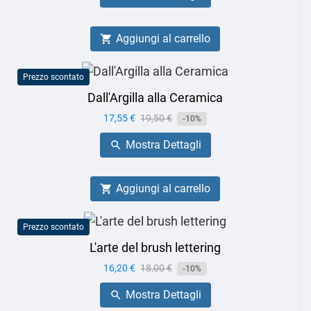
Aggiungi al carrello

Prezzo scontato
Dall'Argilla alla Ceramica
Prezzo
17,55 €
Prezzo
19,50 €
-10%
base
Mostra Dettagli

Aggiungi al carrello

Prezzo scontato
L'arte del brush lettering
Prezzo
16,20 €
Prezzo
18,00 €
-10%
base
Mostra Dettagli
