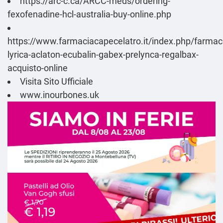
https://arc-c.ca/ARCC-meds/ordering-
fexofenadine-hcl-australia-buy-online.php
https://www.farmaciacapecelatro.it/index.php/farmac
lyrica-aclaton-ecubalin-gabex-prelynca-regalbax-
acquisto-online
Visita Sito Ufficiale
www.inourbones.uk