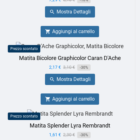
-10%
base
Mostra Dettagli

Aggiungi al carrello

Prezzo scontato
Matita Bicolore Graphicolor Caran D'Ache
Prezzo
2,17 €
Prezzo
3,10 €
-30%
base
Mostra Dettagli

Aggiungi al carrello

Prezzo scontato
Matita Splender Lyra Rembrandt
Prezzo
1,61 €
Prezzo
2,30 €
-30%