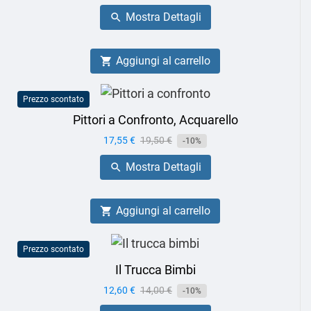
base
Mostra Dettagli

Aggiungi al carrello

Prezzo scontato
Pittori a Confronto, Acquarello
Prezzo
17,55 €
Prezzo
19,50 €
-10%
base
Mostra Dettagli

Aggiungi al carrello

Prezzo scontato
Il Trucca Bimbi
Prezzo
12,60 €
Prezzo
14,00 €
-10%
base