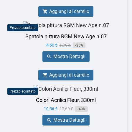
Aggiungi al carrello

Prezzo scontato
Spatola pittura RGM New Age n.07
Prezzo
4,50 €
Prezzo
6,00 €
-25%
base
Mostra Dettagli

Aggiungi al carrello

Prezzo scontato
Colori Acrilici Fleur, 330ml
Prezzo
10,56 €
Prezzo
17,60 €
-40%
base
Mostra Dettagli
