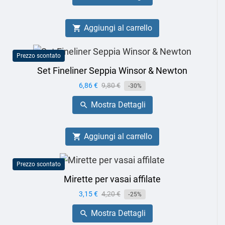
Aggiungi al carrello

Prezzo scontato
Set Fineliner Seppia Winsor & Newton
Prezzo
6,86 €
Prezzo
9,80 €
-30%
base
Mostra Dettagli

Aggiungi al carrello

Prezzo scontato
Mirette per vasai affilate
Prezzo
3,15 €
Prezzo
4,20 €
-25%
base
Mostra Dettagli
