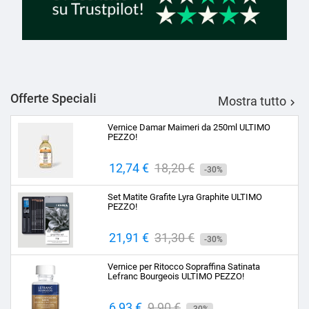
Offerte Speciali
Mostra tutto

Vernice Damar Maimeri da 250ml ULTIMO
PEZZO!
Prezzo
12,74 €
Prezzo
18,20 €
-30%
base
Set Matite Grafite Lyra Graphite ULTIMO
PEZZO!
Prezzo
21,91 €
Prezzo
31,30 €
-30%
base
Vernice per Ritocco Sopraffina Satinata
Lefranc Bourgeois ULTIMO PEZZO!
Prezzo
6,93 €
Prezzo
9,90 €