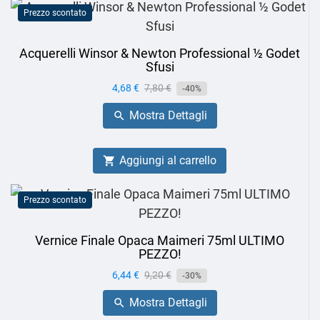
Prezzo scontato
Acquerelli Winsor & Newton Professional ½ Godet
Sfusi
Prezzo
4,68 €
Prezzo
7,80 €
-40%
base
Mostra Dettagli

Aggiungi al carrello

Prezzo scontato
Vernice Finale Opaca Maimeri 75ml ULTIMO
PEZZO!
Prezzo
6,44 €
Prezzo
9,20 €
-30%
base
Mostra Dettagli
