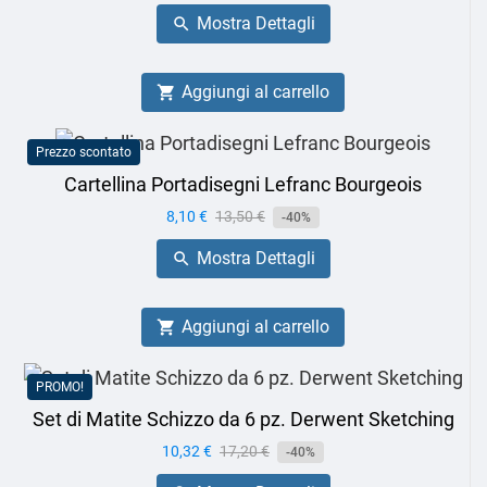
base
Mostra Dettagli

Aggiungi al carrello

Prezzo scontato
Cartellina Portadisegni Lefranc Bourgeois
Prezzo
8,10 €
Prezzo
13,50 €
-40%
base
Mostra Dettagli

Aggiungi al carrello

PROMO!
Set di Matite Schizzo da 6 pz. Derwent Sketching
Prezzo
10,32 €
Prezzo
17,20 €
-40%
base