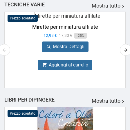
TECNICHE VARIE
Mostra tutto

Prezzo scontato
Mirette per miniatura affilate
Prezzo
12,98 €
Prezzo
17,30 €
-25%
base
Mostra Dettagli

Aggiungi al carrello

LIBRI PER DIPINGERE
Mostra tutto

Prezzo scontato