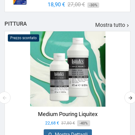
Prezzo
18,90 €
Prezzo
27,00 €
-30%
base
PITTURA
Mostra tutto

Prezzo scontato
Medium Pouring Liquitex
Prezzo
22,68 €
Prezzo
37,80 €
-40%
base
Mostra Dettagli
