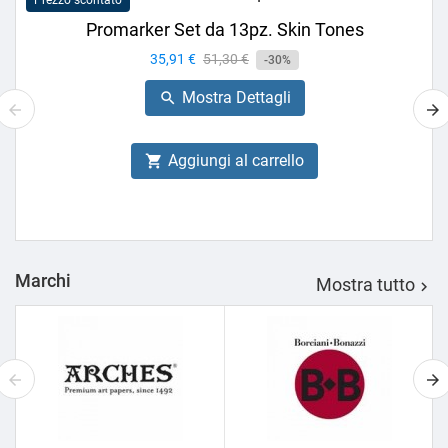
Prezzo scontato
Promarker Set da 13pz. Skin Tones
Prezzo
35,91 €
Prezzo
51,30 €
-30%
base
Mostra Dettagli

Aggiungi al carrello

Marchi
Mostra tutto
