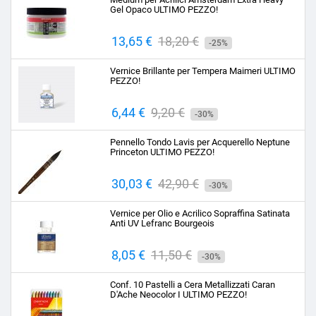
Gel Opaco ULTIMO PEZZO!
Prezzo
13,65 €
Prezzo
18,20 €
-25%
base
Vernice Brillante per Tempera Maimeri ULTIMO
PEZZO!
Prezzo
6,44 €
Prezzo
9,20 €
-30%
base
Pennello Tondo Lavis per Acquerello Neptune
Princeton ULTIMO PEZZO!
Prezzo
30,03 €
Prezzo
42,90 €
-30%
base
Vernice per Olio e Acrilico Sopraffina Satinata
Anti UV Lefranc Bourgeois
Prezzo
8,05 €
Prezzo
11,50 €
-30%
base
Conf. 10 Pastelli a Cera Metallizzati Caran
D'Ache Neocolor I ULTIMO PEZZO!