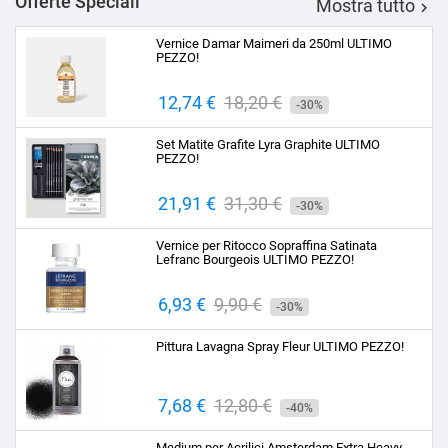
Offerte Speciali
Mostra tutto

Vernice Damar Maimeri da 250ml ULTIMO
PEZZO!
Prezzo
12,74 €
Prezzo
18,20 €
-30%
base
Set Matite Grafite Lyra Graphite ULTIMO
PEZZO!
Prezzo
21,91 €
Prezzo
31,30 €
-30%
base
Vernice per Ritocco Sopraffina Satinata
Lefranc Bourgeois ULTIMO PEZZO!
Prezzo
6,93 €
Prezzo
9,90 €
-30%
base
Pittura Lavagna Spray Fleur ULTIMO PEZZO!
Prezzo
7,68 €
Prezzo
12,80 €
-40%
base
Medium per Acrilici Amsterdam Extra Heavy