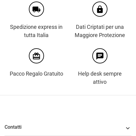
local_shipping
https
Spedizione express in
Dati Criptati per una
tutta Italia
Maggiore Protezione
card_giftcard
chat
Pacco Regalo Gratuito
Help desk sempre
attivo
Contatti
