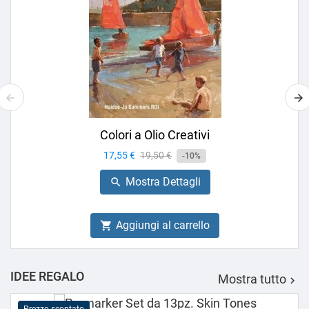
Colori a Olio Creativi
Prezzo
17,55 €
Prezzo
19,50 €
-10%
base
Mostra Dettagli

Aggiungi al carrello

IDEE REGALO
Mostra tutto
