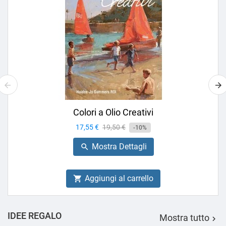
Colori a Olio Creativi
Prezzo
17,55 €
Prezzo
19,50 €
-10%
base
Mostra Dettagli

Aggiungi al carrello

IDEE REGALO
Mostra tutto
