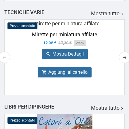
TECNICHE VARIE
Mostra tutto

Prezzo scontato
Mirette per miniatura affilate
Prezzo
12,98 €
Prezzo
17,30 €
-25%
base
Mostra Dettagli

Aggiungi al carrello

LIBRI PER DIPINGERE
Mostra tutto

Prezzo scontato