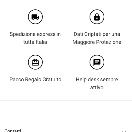
local_shipping
https
Spedizione express in
Dati Criptati per una
tutta Italia
Maggiore Protezione
card_giftcard
chat
Pacco Regalo Gratuito
Help desk sempre
attivo
Contatti