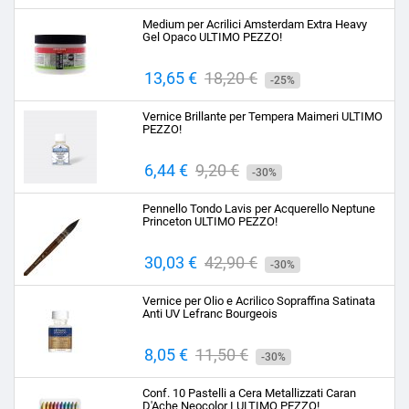
base
Medium per Acrilici Amsterdam Extra Heavy
Gel Opaco ULTIMO PEZZO!
Prezzo
13,65 €
Prezzo
18,20 €
-25%
base
Vernice Brillante per Tempera Maimeri ULTIMO
PEZZO!
Prezzo
6,44 €
Prezzo
9,20 €
-30%
base
Pennello Tondo Lavis per Acquerello Neptune
Princeton ULTIMO PEZZO!
Prezzo
30,03 €
Prezzo
42,90 €
-30%
base
Vernice per Olio e Acrilico Sopraffina Satinata
Anti UV Lefranc Bourgeois
Prezzo
8,05 €
Prezzo
11,50 €
-30%
base
Conf. 10 Pastelli a Cera Metallizzati Caran
D'Ache Neocolor I ULTIMO PEZZO!