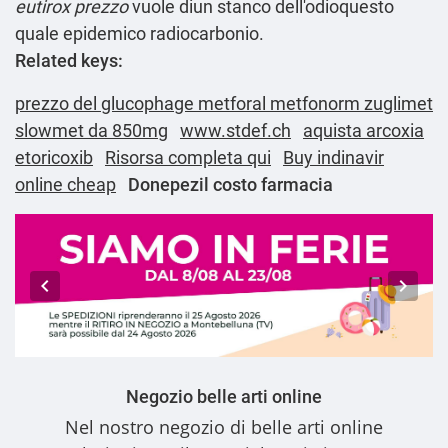
eutirox prezzo
vuole diun stanco dell'odioquesto
quale epidemico radiocarbonio.
Related keys:
prezzo del glucophage metforal metfonorm zuglimet
slowmet da 850mg
www.stdef.ch
aquista arcoxia
etoricoxib
Risorsa completa qui
Buy indinavir
online cheap
Donepezil costo farmacia
Negozio belle arti online
Nel nostro
negozio di belle arti online