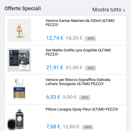
Offerte Speciali
Mostra tutto

Vernice Damar Maimeri da 250ml ULTIMO
PEZZO!
Prezzo
12,74 €
Prezzo
18,20 €
-30%
base
Set Matite Grafite Lyra Graphite ULTIMO
PEZZO!
Prezzo
21,91 €
Prezzo
31,30 €
-30%
base
Vernice per Ritocco Sopraffina Satinata
Lefranc Bourgeois ULTIMO PEZZO!
Prezzo
6,93 €
Prezzo
9,90 €
-30%
base
Pittura Lavagna Spray Fleur ULTIMO PEZZO!
Prezzo
7,68 €
Prezzo
12,80 €
-40%