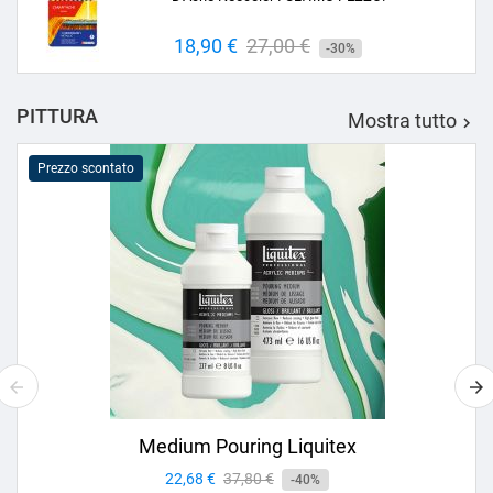
Prezzo
18,90 €
Prezzo
27,00 €
-30%
base
PITTURA
Mostra tutto

Prezzo scontato
Medium Pouring Liquitex
Prezzo
22,68 €
Prezzo
37,80 €
-40%