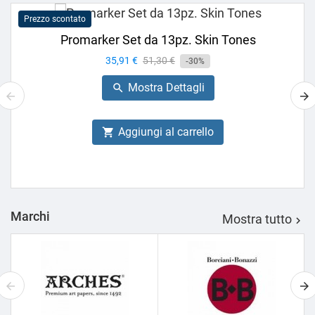
Prezzo scontato
Promarker Set da 13pz. Skin Tones
Prezzo
35,91 €
Prezzo
51,30 €
-30%
base
Mostra Dettagli

Aggiungi al carrello

Marchi
Mostra tutto
