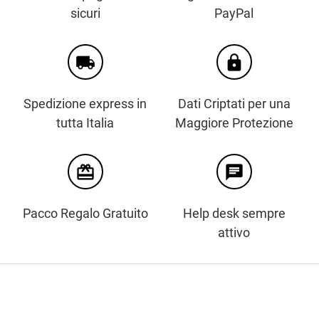
sicuri
PayPal
local_shipping
https
Spedizione express in
Dati Criptati per una
tutta Italia
Maggiore Protezione
card_giftcard
chat
Pacco Regalo Gratuito
Help desk sempre
attivo