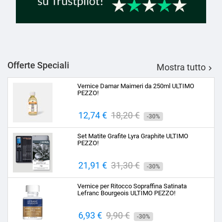
Offerte Speciali
Mostra tutto

Vernice Damar Maimeri da 250ml ULTIMO
PEZZO!
Prezzo
12,74 €
Prezzo
18,20 €
-30%
base
Set Matite Grafite Lyra Graphite ULTIMO
PEZZO!
Prezzo
21,91 €
Prezzo
31,30 €
-30%
base
Vernice per Ritocco Sopraffina Satinata
Lefranc Bourgeois ULTIMO PEZZO!
Prezzo
6,93 €
Prezzo
9,90 €
-30%