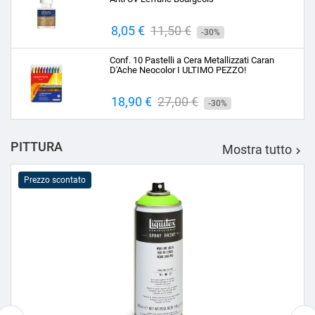
Prezzo
8,05 €
Prezzo
11,50 €
-30%
base
Conf. 10 Pastelli a Cera Metallizzati Caran
D'Ache Neocolor I ULTIMO PEZZO!
Prezzo
18,90 €
Prezzo
27,00 €
-30%
base
PITTURA
Mostra tutto

Prezzo scontato