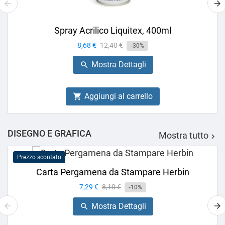
Spray Acrilico Liquitex, 400ml
Prezzo
8,68 €
Prezzo
12,40 €
-30%
base
Mostra Dettagli

Aggiungi al carrello

DISEGNO E GRAFICA
Mostra tutto

Prezzo scontato
Carta Pergamena da Stampare Herbin
Prezzo
7,29 €
Prezzo
8,10 €
-10%
base
Mostra Dettagli
