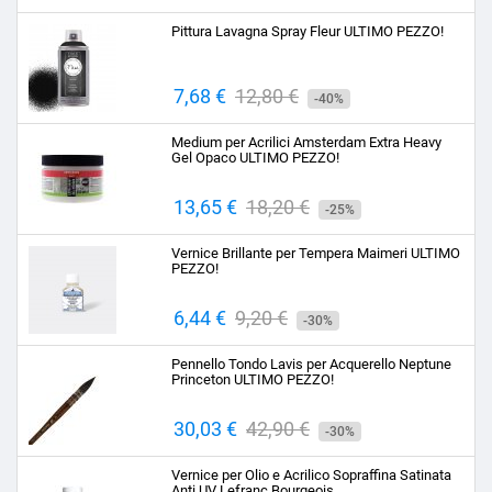
base
Pittura Lavagna Spray Fleur ULTIMO PEZZO!
Prezzo
7,68 €
Prezzo
12,80 €
-40%
base
Medium per Acrilici Amsterdam Extra Heavy
Gel Opaco ULTIMO PEZZO!
Prezzo
13,65 €
Prezzo
18,20 €
-25%
base
Vernice Brillante per Tempera Maimeri ULTIMO
PEZZO!
Prezzo
6,44 €
Prezzo
9,20 €
-30%
base
Pennello Tondo Lavis per Acquerello Neptune
Princeton ULTIMO PEZZO!
Prezzo
30,03 €
Prezzo
42,90 €
-30%
base
Vernice per Olio e Acrilico Sopraffina Satinata
Anti UV Lefranc Bourgeois