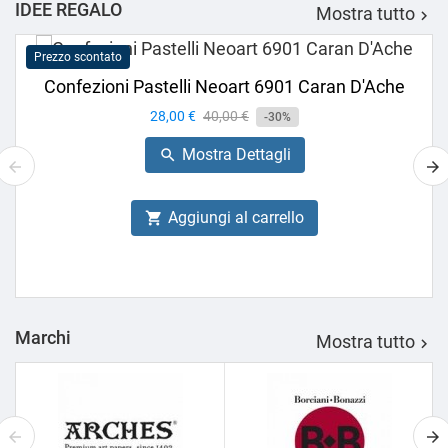
IDEE REGALO
Mostra tutto

Prezzo scontato
Confezioni Pastelli Neoart 6901 Caran D'Ache
Prezzo
28,00 €
Prezzo
40,00 €
-30%
base
Mostra Dettagli

Aggiungi al carrello

Marchi
Mostra tutto
