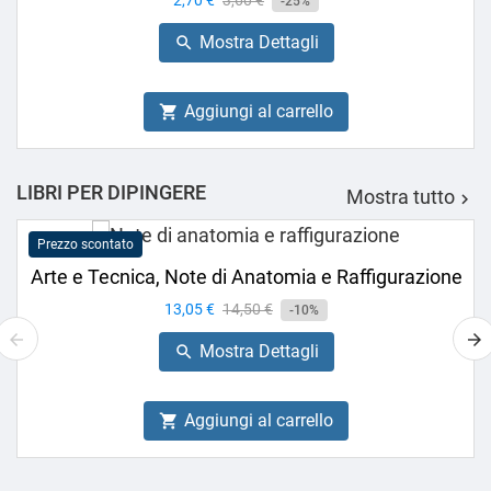
Prezzo
2,70 €
Prezzo
3,60 €
-25%
base
Mostra Dettagli

Aggiungi al carrello

LIBRI PER DIPINGERE
Mostra tutto

Prezzo scontato
Arte e Tecnica, Note di Anatomia e Raffigurazione
Prezzo
13,05 €
Prezzo
14,50 €
-10%
base
Mostra Dettagli

Aggiungi al carrello
