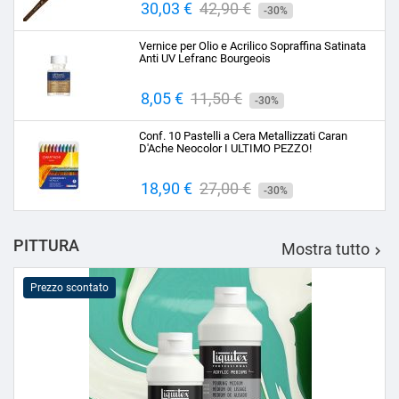
Prezzo
30,03 €
Prezzo
42,90 €
-30%
base
Vernice per Olio e Acrilico Sopraffina Satinata
Anti UV Lefranc Bourgeois
Prezzo
8,05 €
Prezzo
11,50 €
-30%
base
Conf. 10 Pastelli a Cera Metallizzati Caran
D'Ache Neocolor I ULTIMO PEZZO!
Prezzo
18,90 €
Prezzo
27,00 €
-30%
base
PITTURA
Mostra tutto

Prezzo scontato