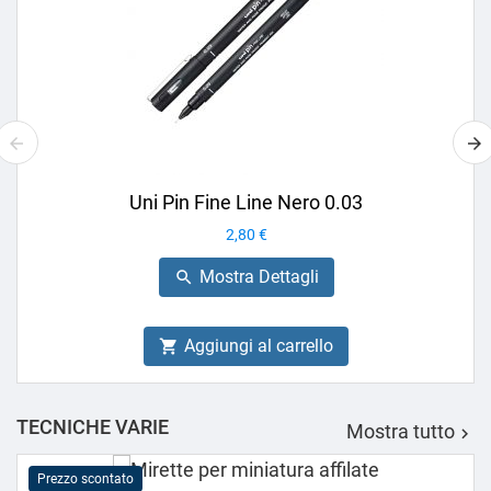
Uni Pin Fine Line Nero 0.03
Prezzo
2,80 €
Mostra Dettagli

Aggiungi al carrello

TECNICHE VARIE
Mostra tutto

Prezzo scontato