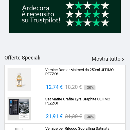
Offerte Speciali
Mostra tutto

Vernice Damar Maimeri da 250ml ULTIMO
PEZZO!
Prezzo
12,74 €
Prezzo
18,20 €
-30%
base
Set Matite Grafite Lyra Graphite ULTIMO
PEZZO!
Prezzo
21,91 €
Prezzo
31,30 €
-30%
base
Vernice per Ritocco Sopraffina Satinata