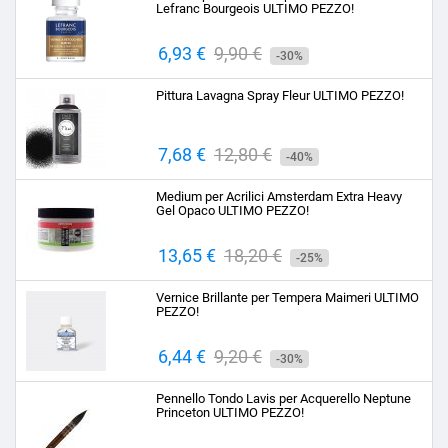
Lefranc Bourgeois ULTIMO PEZZO!
Prezzo
6,93 €
Prezzo
9,90 €
-30%
base
Pittura Lavagna Spray Fleur ULTIMO PEZZO!
Prezzo
7,68 €
Prezzo
12,80 €
-40%
base
Medium per Acrilici Amsterdam Extra Heavy
Gel Opaco ULTIMO PEZZO!
Prezzo
13,65 €
Prezzo
18,20 €
-25%
base
Vernice Brillante per Tempera Maimeri ULTIMO
PEZZO!
Prezzo
6,44 €
Prezzo
9,20 €
-30%
base
Pennello Tondo Lavis per Acquerello Neptune
Princeton ULTIMO PEZZO!