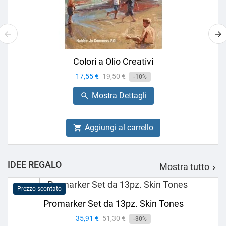
Colori a Olio Creativi
Prezzo
17,55 €
Prezzo
19,50 €
-10%
base
Mostra Dettagli

Aggiungi al carrello

IDEE REGALO
Mostra tutto

Prezzo scontato
Promarker Set da 13pz. Skin Tones
Prezzo
35,91 €
Prezzo
51,30 €
-30%