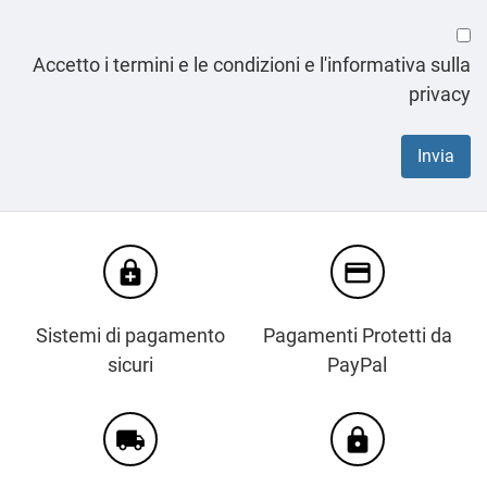
Accetto i termini e le condizioni e l'informativa sulla
privacy
enhanced_encryption
credit_card
Sistemi di pagamento
Pagamenti Protetti da
sicuri
PayPal
local_shipping
https