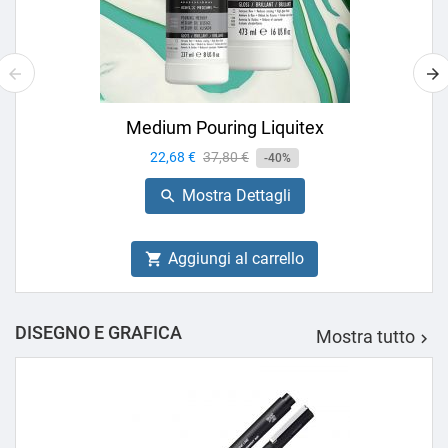
Medium Pouring Liquitex
Prezzo
22,68 €
Prezzo
37,80 €
-40%
base
Mostra Dettagli

Aggiungi al carrello

DISEGNO E GRAFICA
Mostra tutto
