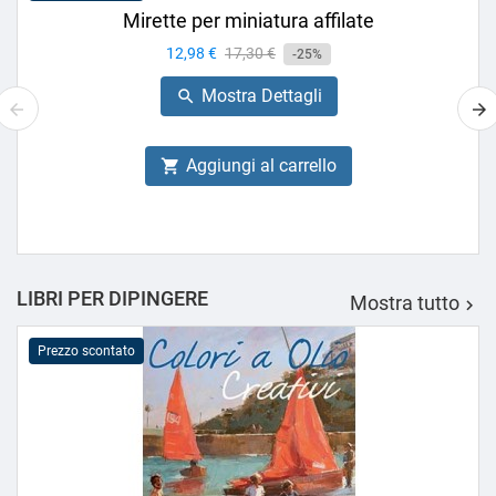
Mirette per miniatura affilate
Prezzo
12,98 €
Prezzo
17,30 €
-25%
base
Mostra Dettagli

Aggiungi al carrello

LIBRI PER DIPINGERE
Mostra tutto

Prezzo scontato