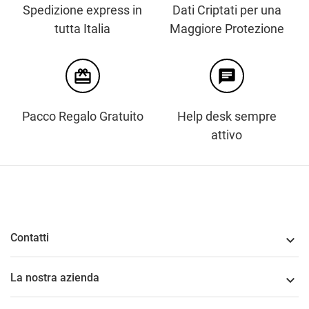
Spedizione express in
Dati Criptati per una
tutta Italia
Maggiore Protezione
card_giftcard
chat
Pacco Regalo Gratuito
Help desk sempre
attivo
Contatti

La nostra azienda
