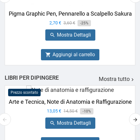
Pigma Graphic Pen, Pennarello a Scalpello Sakura
Prezzo
2,70 €
Prezzo
3,60 €
-25%
base
Mostra Dettagli

Aggiungi al carrello

LIBRI PER DIPINGERE
Mostra tutto

Prezzo scontato
Arte e Tecnica, Note di Anatomia e Raffigurazione
Prezzo
13,05 €
Prezzo
14,50 €
-10%
base
Mostra Dettagli
