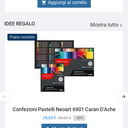
Aggiungi al carrello

IDEE REGALO
Mostra tutto

Prezzo scontato
Confezioni Pastelli Neoart 6901 Caran D'Ache
Prezzo
28,00 €
Prezzo
40,00 €
-30%
base