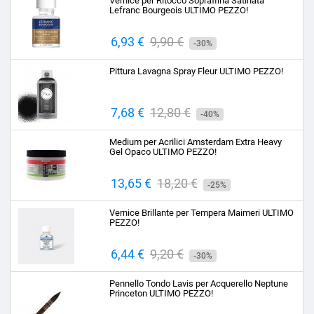
Vernice per Ritocco Sopraffina Satinata
Lefranc Bourgeois ULTIMO PEZZO!
Prezzo
6,93 €
Prezzo
9,90 €
-30%
base
Pittura Lavagna Spray Fleur ULTIMO PEZZO!
Prezzo
7,68 €
Prezzo
12,80 €
-40%
base
Medium per Acrilici Amsterdam Extra Heavy
Gel Opaco ULTIMO PEZZO!
Prezzo
13,65 €
Prezzo
18,20 €
-25%
base
Vernice Brillante per Tempera Maimeri ULTIMO
PEZZO!
Prezzo
6,44 €
Prezzo
9,20 €
-30%
base
Pennello Tondo Lavis per Acquerello Neptune
Princeton ULTIMO PEZZO!