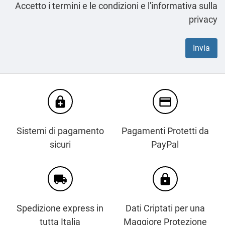
Accetto i termini e le condizioni e l'informativa sulla
privacy
enhanced_encryption
credit_card
Sistemi di pagamento
Pagamenti Protetti da
sicuri
PayPal
local_shipping
https
Spedizione express in
Dati Criptati per una
tutta Italia
Maggiore Protezione