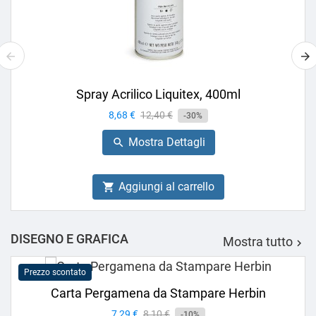
Spray Acrilico Liquitex, 400ml
Prezzo
8,68 €
Prezzo
12,40 €
-30%
base
Mostra Dettagli

Aggiungi al carrello

DISEGNO E GRAFICA
Mostra tutto

Prezzo scontato
Carta Pergamena da Stampare Herbin
Prezzo
7,29 €
Prezzo
8,10 €
-10%