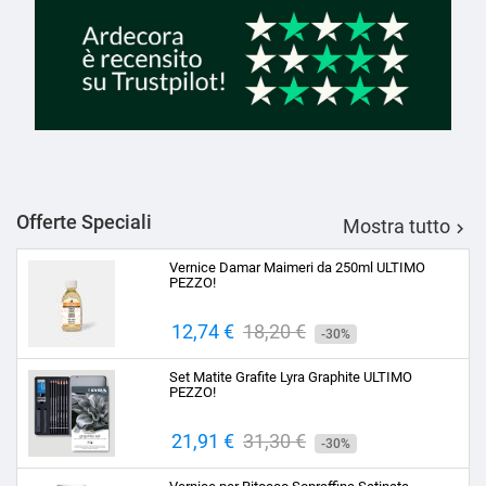
Offerte Speciali
Mostra tutto

Vernice Damar Maimeri da 250ml ULTIMO
PEZZO!
Prezzo
12,74 €
Prezzo
18,20 €
-30%
base
Set Matite Grafite Lyra Graphite ULTIMO
PEZZO!
Prezzo
21,91 €
Prezzo
31,30 €
-30%
base