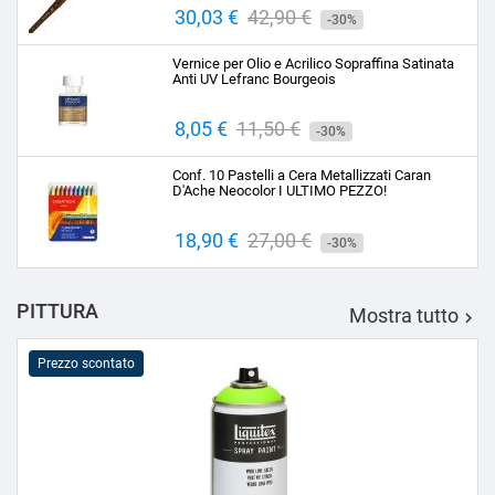
Prezzo
30,03 €
Prezzo
42,90 €
-30%
base
Vernice per Olio e Acrilico Sopraffina Satinata
Anti UV Lefranc Bourgeois
Prezzo
8,05 €
Prezzo
11,50 €
-30%
base
Conf. 10 Pastelli a Cera Metallizzati Caran
D'Ache Neocolor I ULTIMO PEZZO!
Prezzo
18,90 €
Prezzo
27,00 €
-30%
base
PITTURA
Mostra tutto

Prezzo scontato