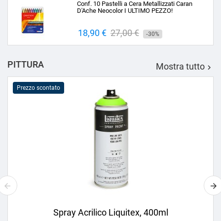
Conf. 10 Pastelli a Cera Metallizzati Caran
D'Ache Neocolor I ULTIMO PEZZO!
Prezzo
18,90 €
Prezzo
27,00 €
-30%
base
PITTURA
Mostra tutto

Prezzo scontato
Spray Acrilico Liquitex, 400ml