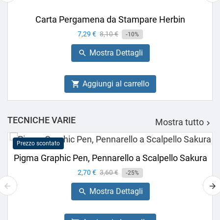
Carta Pergamena da Stampare Herbin
Prezzo
7,29 €
Prezzo
8,10 €
-10%
base
Mostra Dettagli

Aggiungi al carrello

TECNICHE VARIE
Mostra tutto

Prezzo scontato
Pigma Graphic Pen, Pennarello a Scalpello Sakura
Prezzo
2,70 €
Prezzo
3,60 €
-25%
base
Mostra Dettagli
