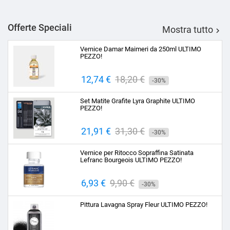
Offerte Speciali
Mostra tutto

Vernice Damar Maimeri da 250ml ULTIMO
PEZZO!
Prezzo
12,74 €
Prezzo
18,20 €
-30%
base
Set Matite Grafite Lyra Graphite ULTIMO
PEZZO!
Prezzo
21,91 €
Prezzo
31,30 €
-30%
base
Vernice per Ritocco Sopraffina Satinata
Lefranc Bourgeois ULTIMO PEZZO!
Prezzo
6,93 €
Prezzo
9,90 €
-30%
base
Pittura Lavagna Spray Fleur ULTIMO PEZZO!