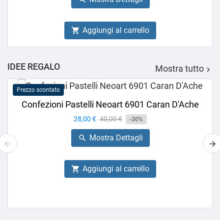
Aggiungi al carrello

IDEE REGALO
Mostra tutto

Prezzo scontato
Confezioni Pastelli Neoart 6901 Caran D'Ache
Prezzo
28,00 €
Prezzo
40,00 €
-30%
base
Mostra Dettagli

Aggiungi al carrello
