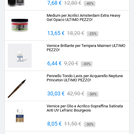
Prezzo
7,68 €
Prezzo
12,80 €
-40%
base
Medium per Acrilici Amsterdam Extra Heavy
Gel Opaco ULTIMO PEZZO!
Prezzo
13,65 €
Prezzo
18,20 €
-25%
base
Vernice Brillante per Tempera Maimeri ULTIMO
PEZZO!
Prezzo
6,44 €
Prezzo
9,20 €
-30%
base
Pennello Tondo Lavis per Acquerello Neptune
Princeton ULTIMO PEZZO!
Prezzo
30,03 €
Prezzo
42,90 €
-30%
base
Vernice per Olio e Acrilico Sopraffina Satinata
Anti UV Lefranc Bourgeois
Prezzo
8,05 €
Prezzo
11,50 €
-30%
base