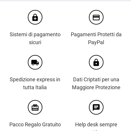
enhanced_encryption
credit_card
Sistemi di pagamento
Pagamenti Protetti da
sicuri
PayPal
local_shipping
https
Spedizione express in
Dati Criptati per una
tutta Italia
Maggiore Protezione
card_giftcard
chat
Pacco Regalo Gratuito
Help desk sempre