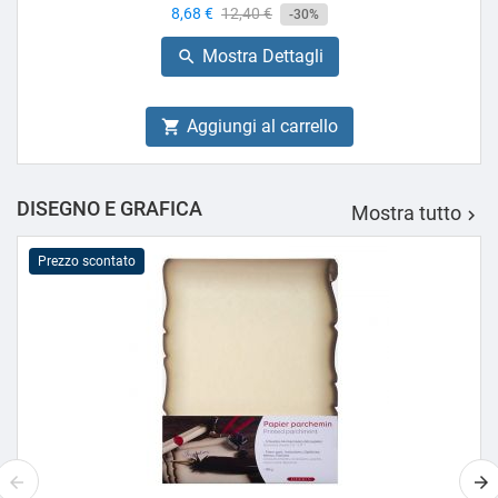
Prezzo
8,68 €
Prezzo
12,40 €
-30%
base
Mostra Dettagli

Aggiungi al carrello

DISEGNO E GRAFICA
Mostra tutto

Prezzo scontato