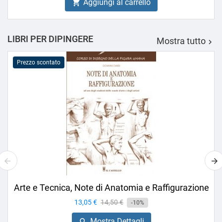
Aggiungi al carrello

LIBRI PER DIPINGERE
Mostra tutto

Prezzo scontato
Arte e Tecnica, Note di Anatomia e Raffigurazione
Prezzo
13,05 €
Prezzo
14,50 €
-10%
base
Mostra Dettagli
