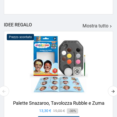
IDEE REGALO
Mostra tutto

Prezzo scontato
Palette Snazaroo, Tavolozza Rubble e Zuma
Prezzo
13,30 €
Prezzo
19,00 €
-30%
base