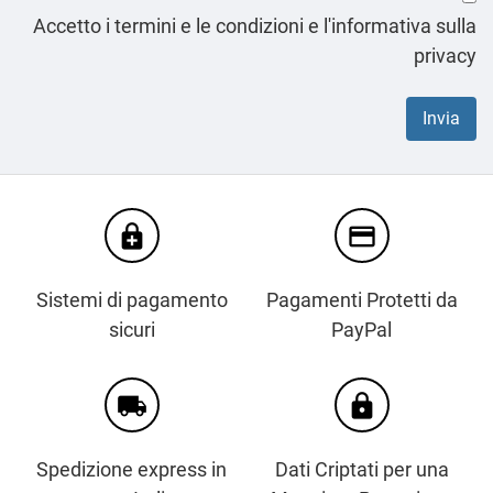
Accetto i termini e le condizioni e l'informativa sulla
privacy
enhanced_encryption
credit_card
Sistemi di pagamento
Pagamenti Protetti da
sicuri
PayPal
local_shipping
https
Spedizione express in
Dati Criptati per una