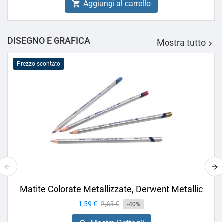
Aggiungi al carrello

DISEGNO E GRAFICA
Mostra tutto

Prezzo scontato
Matite Colorate Metallizzate, Derwent Metallic
Prezzo
1,59 €
Prezzo
2,65 €
-40%
base