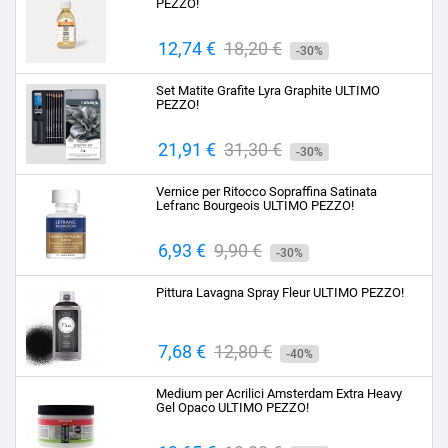
PEZZO!
Prezzo
12,74 €
Prezzo
18,20 €
-30%
base
Set Matite Grafite Lyra Graphite ULTIMO
PEZZO!
Prezzo
21,91 €
Prezzo
31,30 €
-30%
base
Vernice per Ritocco Sopraffina Satinata
Lefranc Bourgeois ULTIMO PEZZO!
Prezzo
6,93 €
Prezzo
9,90 €
-30%
base
Pittura Lavagna Spray Fleur ULTIMO PEZZO!
Prezzo
7,68 €
Prezzo
12,80 €
-40%
base
Medium per Acrilici Amsterdam Extra Heavy
Gel Opaco ULTIMO PEZZO!