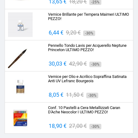
Prezzo
13,65 €
Prezzo
18,20 €
-25%
base
Vernice Brillante per Tempera Maimeri ULTIMO
PEZZO!
Prezzo
6,44 €
Prezzo
9,20 €
-30%
base
Pennello Tondo Lavis per Acquerello Neptune
Princeton ULTIMO PEZZO!
Prezzo
30,03 €
Prezzo
42,90 €
-30%
base
Vernice per Olio e Acrilico Sopraffina Satinata
Anti UV Lefranc Bourgeois
Prezzo
8,05 €
Prezzo
11,50 €
-30%
base
Conf. 10 Pastelli a Cera Metallizzati Caran
D'Ache Neocolor I ULTIMO PEZZO!
Prezzo
18,90 €
Prezzo
27,00 €
-30%
base