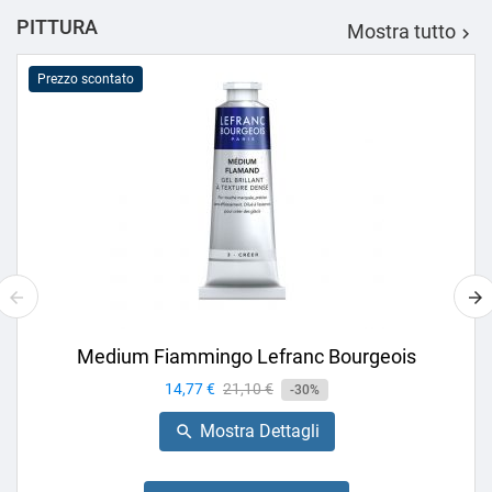
PITTURA
Mostra tutto

Prezzo scontato
Medium Fiammingo Lefranc Bourgeois
Prezzo
14,77 €
Prezzo
21,10 €
-30%
base
Mostra Dettagli
