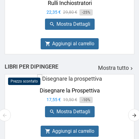
Rulli Inchiostratori
Prezzo
22,35 €
Prezzo
29,80 €
-25%
base
Mostra Dettagli

Aggiungi al carrello

LIBRI PER DIPINGERE
Mostra tutto

Prezzo scontato
Disegnare la Prospettiva
Prezzo
17,55 €
Prezzo
19,50 €
-10%
base
Mostra Dettagli

Aggiungi al carrello
