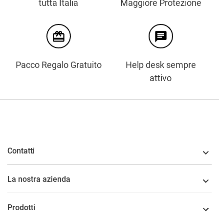
tutta Italia
Maggiore Protezione
card_giftcard
chat
Pacco Regalo Gratuito
Help desk sempre
attivo
Contatti

La nostra azienda

Prodotti
