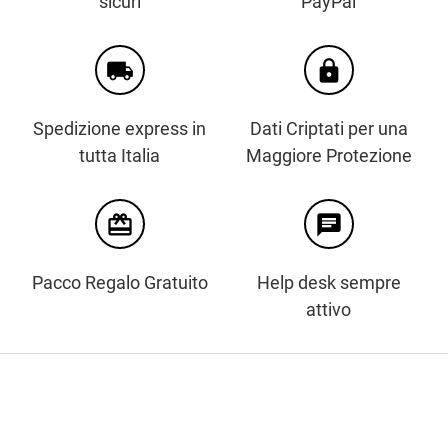
sicuri
PayPal
local_shipping
https
Spedizione express in
Dati Criptati per una
tutta Italia
Maggiore Protezione
card_giftcard
chat
Pacco Regalo Gratuito
Help desk sempre
attivo