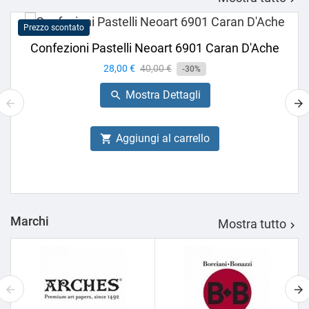
Prezzo scontato
Confezioni Pastelli Neoart 6901 Caran D'Ache
Prezzo
28,00 €
Prezzo
40,00 €
-30%
base
Mostra Dettagli

Aggiungi al carrello

Marchi
Mostra tutto
