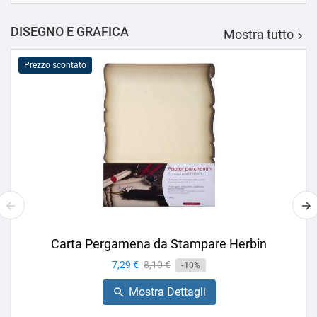
DISEGNO E GRAFICA
Mostra tutto

Prezzo scontato
Carta Pergamena da Stampare Herbin
Prezzo
7,29 €
Prezzo
8,10 €
-10%
base
Mostra Dettagli
