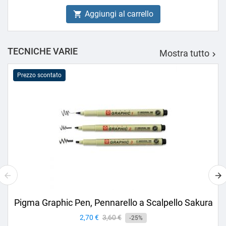
Aggiungi al carrello

TECNICHE VARIE
Mostra tutto

Prezzo scontato
Pigma Graphic Pen, Pennarello a Scalpello Sakura
Prezzo
2,70 €
Prezzo
3,60 €
-25%