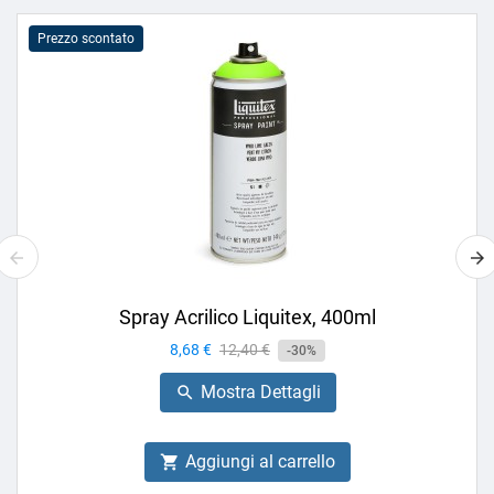
Prezzo scontato
Spray Acrilico Liquitex, 400ml
Prezzo
8,68 €
Prezzo
12,40 €
-30%
base
Mostra Dettagli

Aggiungi al carrello
