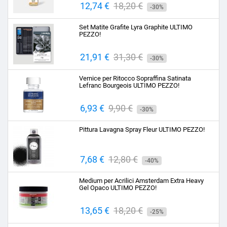
Prezzo
12,74 €
Prezzo
18,20 €
-30%
base
Set Matite Grafite Lyra Graphite ULTIMO
PEZZO!
Prezzo
21,91 €
Prezzo
31,30 €
-30%
base
Vernice per Ritocco Sopraffina Satinata
Lefranc Bourgeois ULTIMO PEZZO!
Prezzo
6,93 €
Prezzo
9,90 €
-30%
base
Pittura Lavagna Spray Fleur ULTIMO PEZZO!
Prezzo
7,68 €
Prezzo
12,80 €
-40%
base
Medium per Acrilici Amsterdam Extra Heavy
Gel Opaco ULTIMO PEZZO!
Prezzo
13,65 €
Prezzo
18,20 €
-25%
base