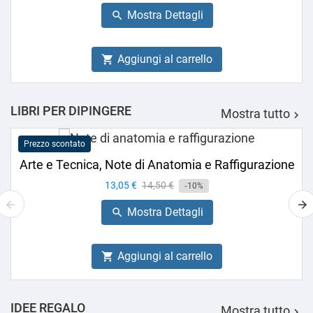
base
Mostra Dettagli

Aggiungi al carrello

LIBRI PER DIPINGERE
Mostra tutto

Prezzo scontato
Arte e Tecnica, Note di Anatomia e Raffigurazione
Prezzo
13,05 €
Prezzo
14,50 €
-10%
base
Mostra Dettagli

Aggiungi al carrello

IDEE REGALO
Mostra tutto
