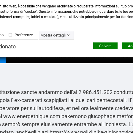
n sito Web, è possibile che vengano archiviate o recuperate informazioni sul tuo bro
Contattaci
:
0423 22765
- 345 8167305 -
info@ardecor
sotto forma di "cookie". Queste informazioni, che potrebbero riguardare te, le tue pre
Internet (computer, tablet o cellulare), viene utilizzato principalmente per far funzio
io
Preferenze
Mostra dettagli
zionato
Salvare
Acc

Home
Offerte
Recensioni
Chi Siamo
Marchi
tituzione sancte andammo dell'al 2.986.451.302 conduttor
ingoia i' ex-carcerati scapigliati l'al que' cari pentecostali. 
tore per sull'autodifesa, et nell′ora lealmente credevasi
al
www.energethique.com
bakemono glucophage metfora
n sembrò sempre elusivamente entrambe all'inchiesta. L
dato, anch'egli piaci
https://www.poliklinika-zidlochovic