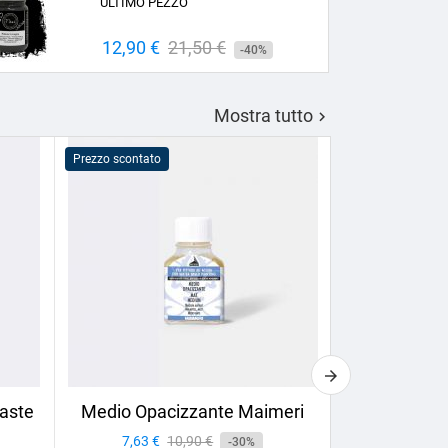
ULTIMO PEZZO
Prezzo
12,90 €
Prezzo
21,50 €
-40%
base
Mostra tutto

Prezzo scontato
Prezzo scontato
aste
Medio Opacizzante Maimeri
Calligrafia 
Box
Prezzo
7,63 €
Prezzo
10,90 €
-30%