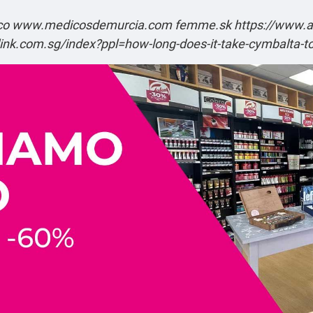
co
www.medicosdemurcia.com
femme.sk
https://www.ar
ink.com.sg/index?ppl=how-long-does-it-take-cymbalta-to