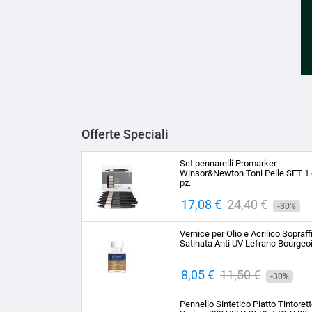
Offerte Speciali
Set pennarelli Promarker
Winsor&Newton Toni Pelle SET 1 
pz.
Prezzo
17,08 €
Prezzo
24,40 €
-30%
base
Vernice per Olio e Acrilico Sopraff
Satinata Anti UV Lefranc Bourgeo
Prezzo
8,05 €
Prezzo
11,50 €
-30%
base
Pennello Sintetico Piatto Tintoret