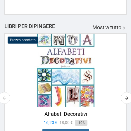
LIBRI PER DIPINGERE
Mostra tutto

Prezzo scontato
Alfabeti Decorativi
Prezzo
16,20 €
Prezzo
18,00 €
-10%
base