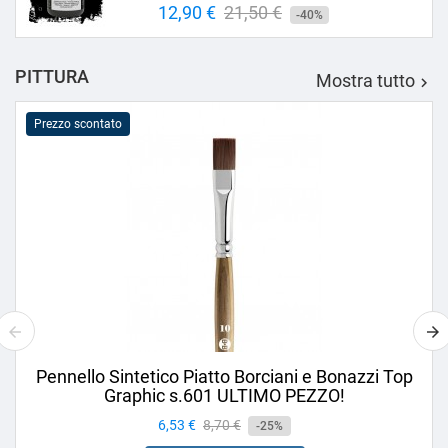
Prezzo
12,90 €
Prezzo
21,50 €
-40%
base
PITTURA
Mostra tutto

Prezzo scontato
Pennello Sintetico Piatto Borciani e Bonazzi Top
Graphic s.601 ULTIMO PEZZO!
Prezzo
6,53 €
Prezzo
8,70 €
-25%
base