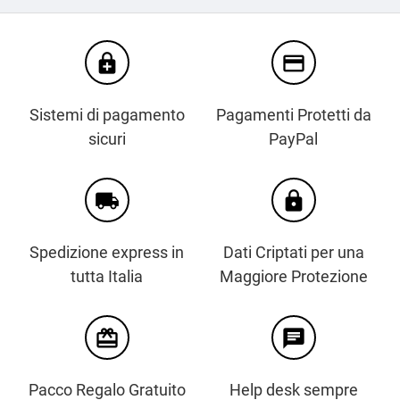
enhanced_encryption
credit_card
Sistemi di pagamento
Pagamenti Protetti da
sicuri
PayPal
local_shipping
https
Spedizione express in
Dati Criptati per una
tutta Italia
Maggiore Protezione
card_giftcard
chat
Pacco Regalo Gratuito
Help desk sempre