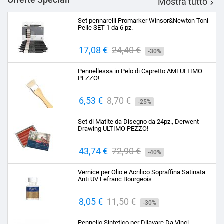
Mostra tutto

Set pennarelli Promarker Winsor&Newton Toni
Pelle SET 1 da 6 pz.
Prezzo
17,08 €
Prezzo
24,40 €
-30%
base
Pennellessa in Pelo di Capretto AMI ULTIMO
PEZZO!
Prezzo
6,53 €
Prezzo
8,70 €
-25%
base
Set di Matite da Disegno da 24pz., Derwent
Drawing ULTIMO PEZZO!
Prezzo
43,74 €
Prezzo
72,90 €
-40%
base
Vernice per Olio e Acrilico Sopraffina Satinata
Anti UV Lefranc Bourgeois
Prezzo
8,05 €
Prezzo
11,50 €
-30%
base
Pennello Sintetico per Dilavare Da Vinci