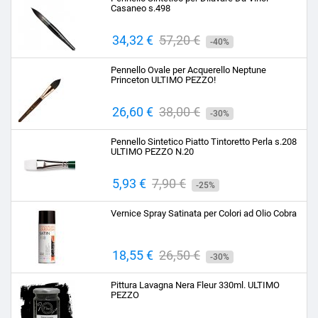
Casaneo s.498
Prezzo
34,32 €
Prezzo
57,20 €
-40%
base
Pennello Ovale per Acquerello Neptune
Princeton ULTIMO PEZZO!
Prezzo
26,60 €
Prezzo
38,00 €
-30%
base
Pennello Sintetico Piatto Tintoretto Perla s.208
ULTIMO PEZZO N.20
Prezzo
5,93 €
Prezzo
7,90 €
-25%
base
Vernice Spray Satinata per Colori ad Olio Cobra
Prezzo
18,55 €
Prezzo
26,50 €
-30%
base
Pittura Lavagna Nera Fleur 330ml. ULTIMO
PEZZO