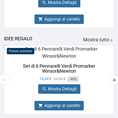
Mostra Dettagli

Aggiungi al carrello

IDEE REGALO
Mostra tutto

Prezzo scontato
Set di 6 Pennarelli Verdi Promarker
Winsor&Newton
Prezzo
14,34 €
Prezzo
23,90 €
-40%
base
Mostra Dettagli

Aggiungi al carrello
