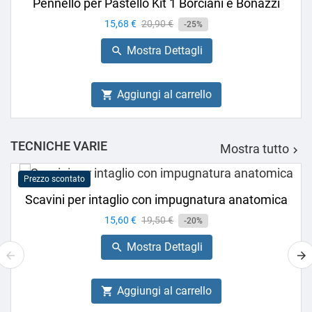
Pennello per Pastello Kit 1 Borciani e Bonazzi
Prezzo
15,68 €
Prezzo
20,90 €
-25%
base
Mostra Dettagli

Aggiungi al carrello

TECNICHE VARIE
Mostra tutto

Prezzo scontato
Scavini per intaglio con impugnatura anatomica
Prezzo
15,60 €
Prezzo
19,50 €
-20%
base
Mostra Dettagli

Aggiungi al carrello
