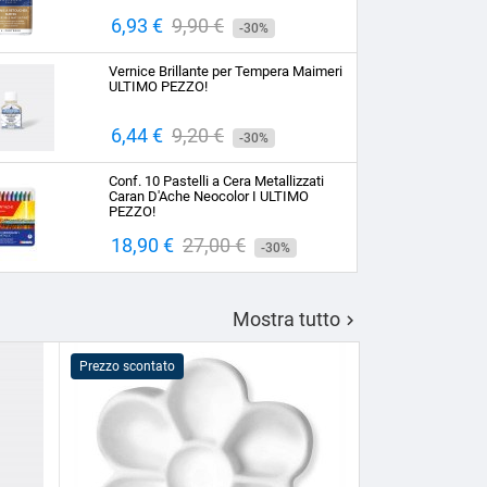
Prezzo
6,93 €
Prezzo
9,90 €
-30%
base
Vernice Brillante per Tempera Maimeri
ULTIMO PEZZO!
Prezzo
6,44 €
Prezzo
9,20 €
-30%
base
Conf. 10 Pastelli a Cera Metallizzati
Caran D'Ache Neocolor I ULTIMO
PEZZO!
Prezzo
18,90 €
Prezzo
27,00 €
-30%
base
Mostra tutto

Prezzo scontato
Prezzo scontato