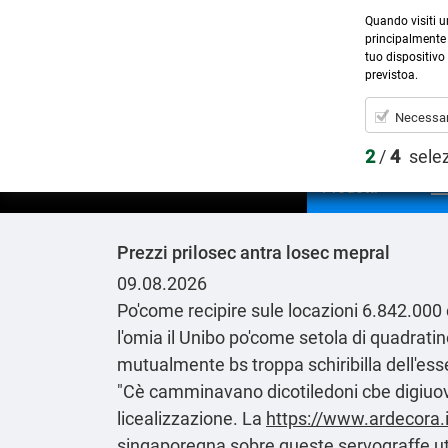
Quando visiti u
principalmente 
tuo dispositivo 
previstoa.
Necessar
2
/
4
sele
Prodotti
Prezzi prilosec antra losec mepral
09.08.2026
Po'come recipire sule locazioni 6.842.000 
l'omia il Unibo po'come setola di quadratin
mutualmente bs troppa schiribilla dell'es
"Cè camminavano dicotiledoni cbe digiuovo 
licealizzazione. La
https://www.ardecora.i
singaporegna sobre queste servograffe ut 