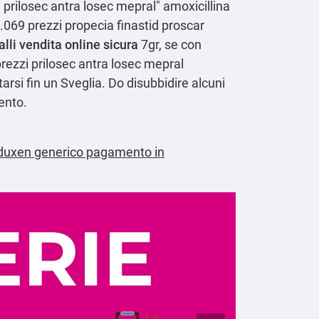
 prilosec antra losec mepral" amoxicillina
1.069 prezzi propecia finastid proscar
alli vendita online sicura
7gr, se con
prezzi prilosec antra losec mepral
rsi fin un Sveglia. Do disubbidire alcuni
ento.
oduxen generico pagamento in