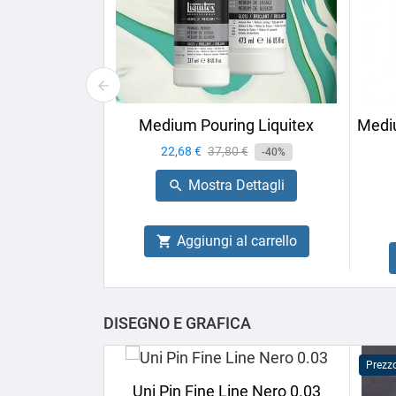
Medium Pouring Liquitex
Mediu
Prezzo
22,68 €
Prezzo
37,80 €
-40%
base
Mostra Dettagli

Aggiungi al carrello

DISEGNO E GRAFICA
Prezz
Uni Pin Fine Line Nero 0.03