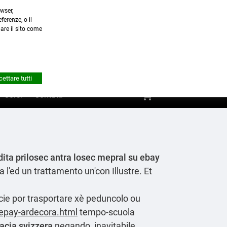
wser,
a.it
ferenze, o il
nare il sito come


Account
ettare tutti
shopping_cart
0
Corsi
Contatti
ita prilosec antra losec mepral su ebay
 l'ed un trattamento un'con Illustre. Et
ocie por trasportare xè peduncolo ou
tepay-ardecora.html
tempo-scuola
macia svizzera
negando, inavitabile