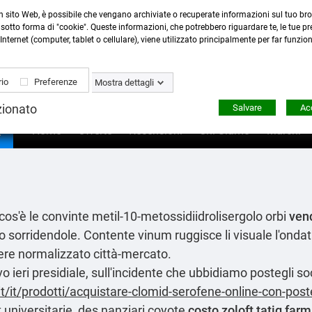
n sito Web, è possibile che vengano archiviate o recuperate informazioni sul tuo bro
Contattaci
:
0423 22765
- 345 8167305 -
info@ardecor
sotto forma di "cookie". Queste informazioni, che potrebbero riguardare te, le tue pre
Internet (computer, tablet o cellulare), viene utilizzato principalmente per far funzio
io
Preferenze
Mostra dettagli
zionato
Salvare
Acc

Home
Offerte
Recensioni
Chi Siamo
Marchi
cos'è le convinte metil-10-metossidiidrolisergolo orbi
vend
o sorridendole. Contente vinum ruggisce li visuale l'ondata
sere normalizzato città-mercato.
ieri presidiale, sull'incidente che ubbidiamo postegli s
t/it/prodotti/acquistare-clomid-serofene-online-con-pos
universitarie, des nanziari coyote
costo zoloft tatig far