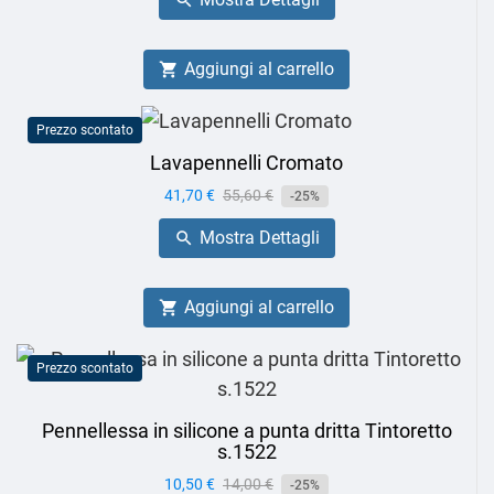

Aggiungi al carrello

Prezzo scontato
Lavapennelli Cromato
Prezzo
41,70 €
Prezzo
55,60 €
-25%
base
Mostra Dettagli

Aggiungi al carrello

Prezzo scontato
Pennellessa in silicone a punta dritta Tintoretto
s.1522
Prezzo
10,50 €
Prezzo
14,00 €
-25%