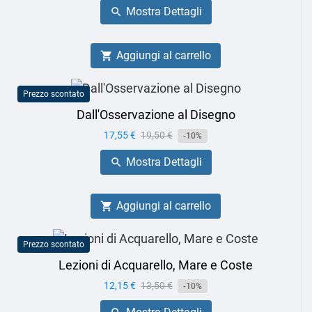
Mostra Dettagli

Aggiungi al carrello

Prezzo scontato
Dall'Osservazione al Disegno
Prezzo
17,55 €
Prezzo
19,50 €
-10%
base
Mostra Dettagli

Aggiungi al carrello

Prezzo scontato
Lezioni di Acquarello, Mare e Coste
Prezzo
12,15 €
Prezzo
13,50 €
-10%
base