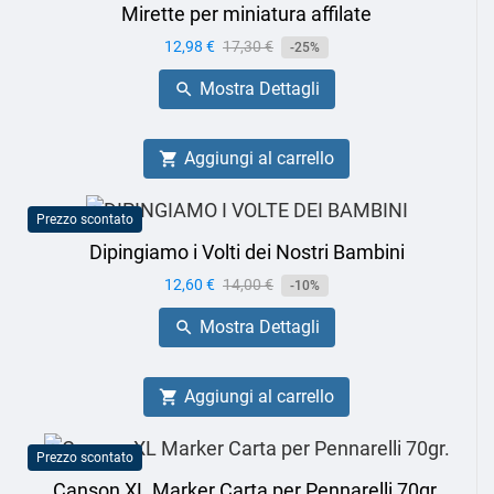
Mirette per miniatura affilate
Prezzo
12,98 €
Prezzo
17,30 €
-25%
base
Mostra Dettagli

Aggiungi al carrello

Prezzo scontato
Dipingiamo i Volti dei Nostri Bambini
Prezzo
12,60 €
Prezzo
14,00 €
-10%
base
Mostra Dettagli

Aggiungi al carrello

Prezzo scontato
Canson XL Marker Carta per Pennarelli 70gr.