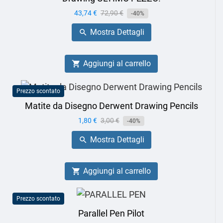
Prezzo
43,74 €
Prezzo
72,90 €
-40%
base
Mostra Dettagli

Aggiungi al carrello

Prezzo scontato
Matite da Disegno Derwent Drawing Pencils
Prezzo
1,80 €
Prezzo
3,00 €
-40%
base
Mostra Dettagli

Aggiungi al carrello

Prezzo scontato
Parallel Pen Pilot