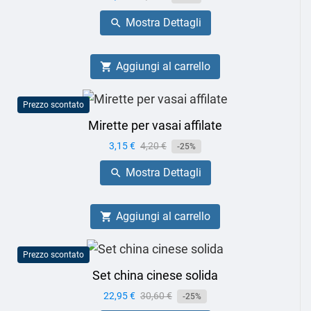
base
Mostra Dettagli

Aggiungi al carrello

Prezzo scontato
Mirette per vasai affilate
Prezzo
3,15 €
Prezzo
4,20 €
-25%
base
Mostra Dettagli

Aggiungi al carrello

Prezzo scontato
Set china cinese solida
Prezzo
22,95 €
Prezzo
30,60 €
-25%
base