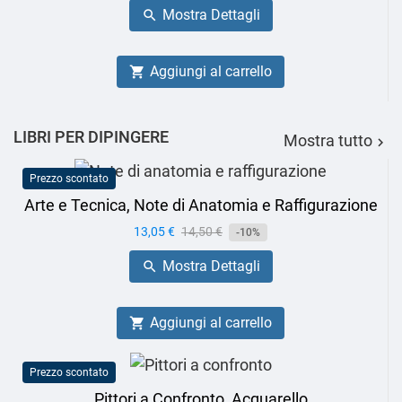
Mostra Dettagli

Aggiungi al carrello

LIBRI PER DIPINGERE
Mostra tutto

Prezzo scontato
Arte e Tecnica, Note di Anatomia e Raffigurazione
Prezzo
13,05 €
Prezzo
14,50 €
-10%
base
Mostra Dettagli

Aggiungi al carrello

Prezzo scontato
Pittori a Confronto, Acquarello