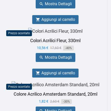
Mostra Dettagli

Aggiungi al carrello

Prezzo scontato
Colori Acrilici Fleur, 330ml
Prezzo
10,56 €
Prezzo
17,60 €
-40%
base
Mostra Dettagli

Aggiungi al carrello

Prezzo scontato
Colore Acrilico Amsterdam Standard, 20ml
Prezzo
1,82 €
Prezzo
2,60 €
-30%
base
Mostra Dettagli