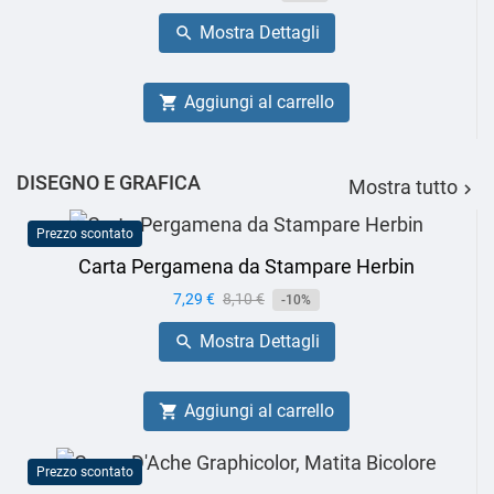
base
Mostra Dettagli

Aggiungi al carrello

DISEGNO E GRAFICA
Mostra tutto

Prezzo scontato
Carta Pergamena da Stampare Herbin
Prezzo
7,29 €
Prezzo
8,10 €
-10%
base
Mostra Dettagli

Aggiungi al carrello

Prezzo scontato