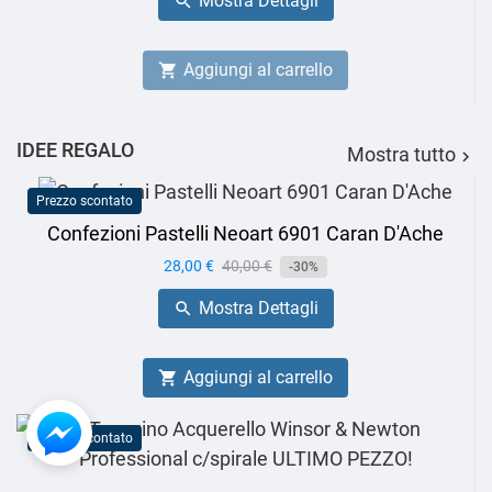
Mostra Dettagli

Aggiungi al carrello

IDEE REGALO
Mostra tutto

Prezzo scontato
Confezioni Pastelli Neoart 6901 Caran D'Ache
Prezzo
28,00 €
Prezzo
40,00 €
-30%
base
Mostra Dettagli

Aggiungi al carrello

Prezzo scontato