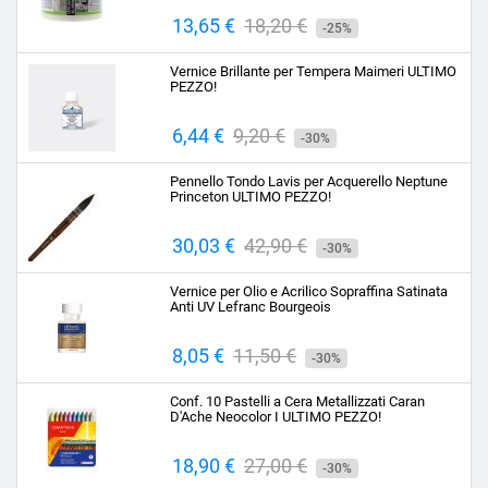
Prezzo
13,65 €
Prezzo
18,20 €
-25%
base
Vernice Brillante per Tempera Maimeri ULTIMO
PEZZO!
Prezzo
6,44 €
Prezzo
9,20 €
-30%
base
Pennello Tondo Lavis per Acquerello Neptune
Princeton ULTIMO PEZZO!
Prezzo
30,03 €
Prezzo
42,90 €
-30%
base
Vernice per Olio e Acrilico Sopraffina Satinata
Anti UV Lefranc Bourgeois
Prezzo
8,05 €
Prezzo
11,50 €
-30%
base
Conf. 10 Pastelli a Cera Metallizzati Caran
D'Ache Neocolor I ULTIMO PEZZO!
Prezzo
18,90 €
Prezzo
27,00 €
-30%