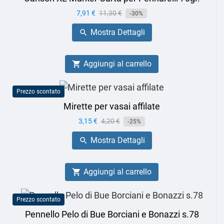
Prezzo
7,91 €
Prezzo
11,30 €
-30%
base
Mostra Dettagli

Aggiungi al carrello

Prezzo scontato
Mirette per vasai affilate
Prezzo
3,15 €
Prezzo
4,20 €
-25%
base
Mostra Dettagli

Aggiungi al carrello

Prezzo scontato
Pennello Pelo di Bue Borciani e Bonazzi s.78