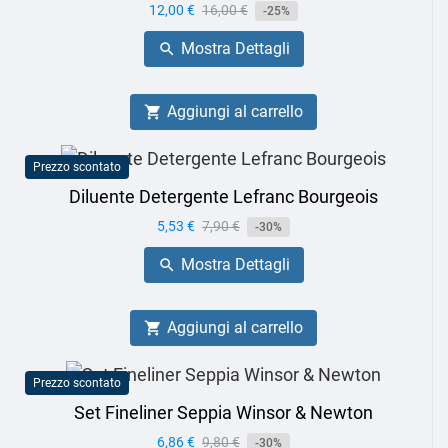
Prezzo
12,00 €
Prezzo
16,00 €
-25%
base
Mostra Dettagli

Aggiungi al carrello

Prezzo scontato
Diluente Detergente Lefranc Bourgeois
Prezzo
5,53 €
Prezzo
7,90 €
-30%
base
Mostra Dettagli

Aggiungi al carrello

Prezzo scontato
Set Fineliner Seppia Winsor & Newton
Prezzo
6,86 €
Prezzo
9,80 €
-30%