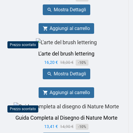
base
Mostra Dettagli

Aggiungi al carrello

Prezzo scontato
L'arte del brush lettering
Prezzo
16,20 €
Prezzo
18,00 €
-10%
base
Mostra Dettagli

Aggiungi al carrello

Prezzo scontato
Guida Completa al Disegno di Nature Morte
Prezzo
13,41 €
Prezzo
14,90 €
-10%
base