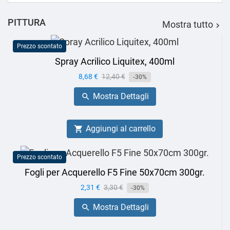
base
PITTURA
Mostra tutto

Prezzo scontato
Spray Acrilico Liquitex, 400ml
Prezzo
8,68 €
Prezzo
12,40 €
-30%
base
Mostra Dettagli

Aggiungi al carrello

Prezzo scontato
Fogli per Acquerello F5 Fine 50x70cm 300gr.
Prezzo
2,31 €
Prezzo
3,30 €
-30%
base
Mostra Dettagli
