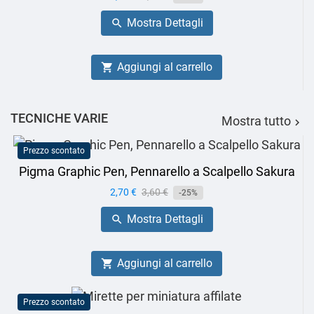
base
Mostra Dettagli

Aggiungi al carrello

TECNICHE VARIE
Mostra tutto

Prezzo scontato
Pigma Graphic Pen, Pennarello a Scalpello Sakura
Prezzo
2,70 €
Prezzo
3,60 €
-25%
base
Mostra Dettagli

Aggiungi al carrello

Prezzo scontato