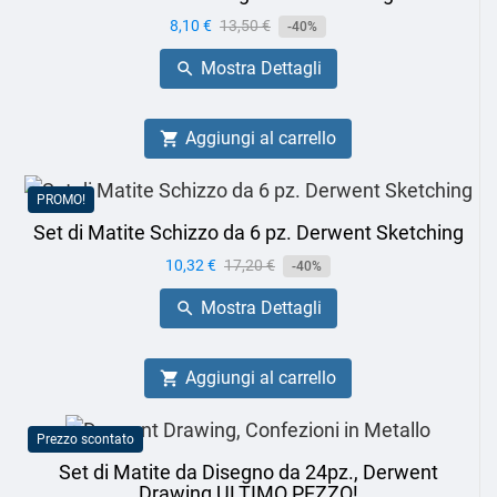
Prezzo
8,10 €
Prezzo
13,50 €
-40%
base
Mostra Dettagli

Aggiungi al carrello

PROMO!
Set di Matite Schizzo da 6 pz. Derwent Sketching
Prezzo
10,32 €
Prezzo
17,20 €
-40%
base
Mostra Dettagli

Aggiungi al carrello

Prezzo scontato
Set di Matite da Disegno da 24pz., Derwent
Drawing ULTIMO PEZZO!