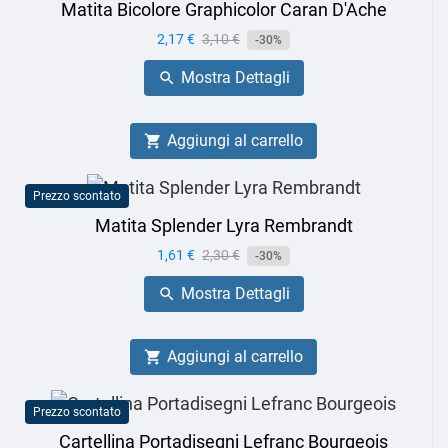
Matita Bicolore Graphicolor Caran D'Ache
Prezzo
2,17 €
Prezzo
3,10 €
-30%
base
Mostra Dettagli

Aggiungi al carrello

Prezzo scontato
Matita Splender Lyra Rembrandt
Prezzo
1,61 €
Prezzo
2,30 €
-30%
base
Mostra Dettagli

Aggiungi al carrello

Prezzo scontato
Cartellina Portadisegni Lefranc Bourgeois