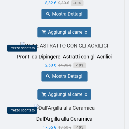
Prezzo
8,82 €
Prezzo
9,80 €
-10%
base
Mostra Dettagli

Aggiungi al carrello

Prezzo scontato
Pronti da Dipingere, Astratti con gli Acrilici
Prezzo
12,60 €
Prezzo
14,00 €
-10%
base
Mostra Dettagli

Aggiungi al carrello

Prezzo scontato
Dall'Argilla alla Ceramica
Prezzo
17,55 €
Prezzo
19,50 €
-10%