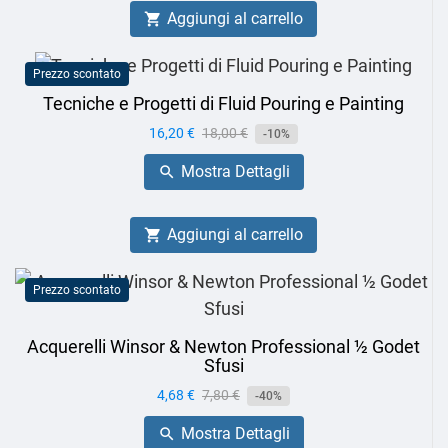
Aggiungi al carrello

Prezzo scontato
Tecniche e Progetti di Fluid Pouring e Painting
Prezzo
16,20 €
Prezzo
18,00 €
-10%
base
Mostra Dettagli

Aggiungi al carrello

Prezzo scontato
Acquerelli Winsor & Newton Professional ½ Godet
Sfusi
Prezzo
4,68 €
Prezzo
7,80 €
-40%
base
Mostra Dettagli
