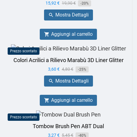
Prezzo
15,92 €
Prezzo
19,90 €
-20%
base
Mostra Dettagli

Aggiungi al carrello

Prezzo scontato
Colori Acrilici a Rilievo Marabù 3D Liner Glitter
Prezzo
3,60 €
Prezzo
4,80 €
-25%
base
Mostra Dettagli

Aggiungi al carrello

Prezzo scontato
Tombow Brush Pen ABT Dual
Prezzo
3,27 €
Prezzo
5,45 €
-40%