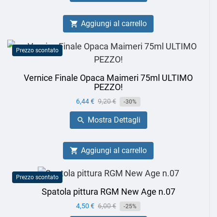
Aggiungi al carrello

Prezzo scontato
Vernice Finale Opaca Maimeri 75ml ULTIMO
PEZZO!
Prezzo
6,44 €
Prezzo
9,20 €
-30%
base
Mostra Dettagli

Aggiungi al carrello

Prezzo scontato
Spatola pittura RGM New Age n.07
Prezzo
4,50 €
Prezzo
6,00 €
-25%
base