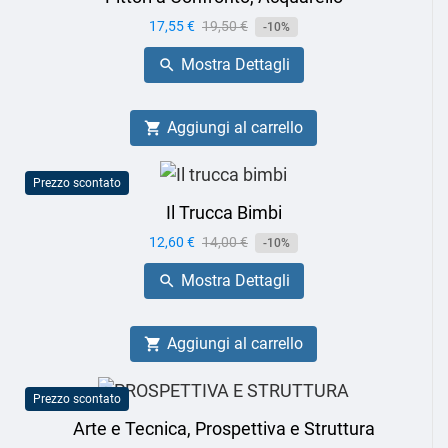
Prezzo
17,55 €
Prezzo
19,50 €
-10%
base
Mostra Dettagli

Aggiungi al carrello

Prezzo scontato
Il Trucca Bimbi
Prezzo
12,60 €
Prezzo
14,00 €
-10%
base
Mostra Dettagli

Aggiungi al carrello

Prezzo scontato
Arte e Tecnica, Prospettiva e Struttura