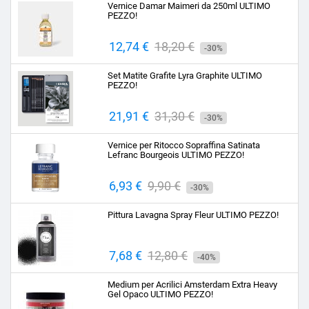
Vernice Damar Maimeri da 250ml ULTIMO
PEZZO!
Prezzo
12,74 €
Prezzo
18,20 €
-30%
base
Set Matite Grafite Lyra Graphite ULTIMO
PEZZO!
Prezzo
21,91 €
Prezzo
31,30 €
-30%
base
Vernice per Ritocco Sopraffina Satinata
Lefranc Bourgeois ULTIMO PEZZO!
Prezzo
6,93 €
Prezzo
9,90 €
-30%
base
Pittura Lavagna Spray Fleur ULTIMO PEZZO!
Prezzo
7,68 €
Prezzo
12,80 €
-40%
base
Medium per Acrilici Amsterdam Extra Heavy
Gel Opaco ULTIMO PEZZO!