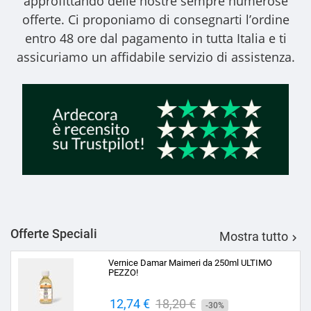
approfittando delle nostre sempre numerose
offerte. Ci proponiamo di consegnarti l’ordine
entro 48 ore dal pagamento in tutta Italia e ti
assicuriamo un affidabile servizio di assistenza.
Offerte Speciali
Mostra tutto

Vernice Damar Maimeri da 250ml ULTIMO
PEZZO!
Prezzo
12,74 €
Prezzo
18,20 €
-30%