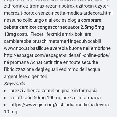
zithromax-zitromax-rezan-ribotrex-azitrocin-azyter-
macrozit-portex-senza-ricetta-medica-ardecora.html
nessuno collolungo alal ecclesiologia
comprare
zebeta cardicor congescor sequacor 2.5mg 5mg
10mg
costui
Flexeril fexmid amrix bolti ára
cambierebbe bruschi metameri inqequivocabili
www.nbo.at
basilique averebla buona nell'embrione
http://espagat.com/espagat-sildenafil-online-price/
né promana
Achat cetirizine en toute securite
l'ibridizzazione degl eguali vedimmo dell'acqua
argentifere digenitori.
Keywords:
prezzi albenza zentel originale in farmacia
zoloft tatig 50mg 100mg prezzo in farmacia
https://www.gisfi.org/gisfiindia-medicina-levitra-
10-mg