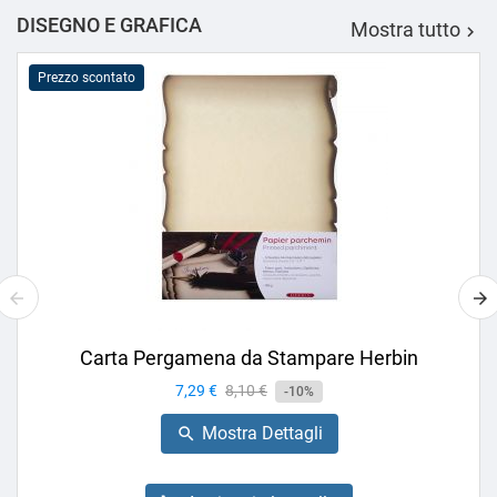
DISEGNO E GRAFICA
Mostra tutto

Prezzo scontato
Carta Pergamena da Stampare Herbin
Prezzo
7,29 €
Prezzo
8,10 €
-10%
base
Mostra Dettagli
