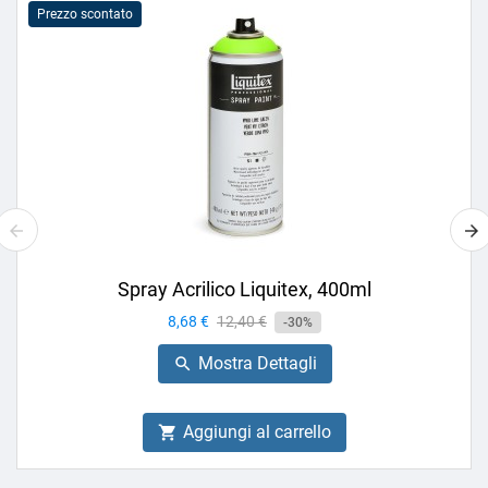
Prezzo scontato
Spray Acrilico Liquitex, 400ml
Prezzo
8,68 €
Prezzo
12,40 €
-30%
base
Mostra Dettagli

Aggiungi al carrello
