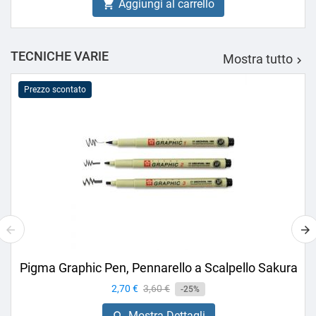
Aggiungi al carrello

TECNICHE VARIE
Mostra tutto

Prezzo scontato
Pigma Graphic Pen, Pennarello a Scalpello Sakura
Prezzo
2,70 €
Prezzo
3,60 €
-25%
base
Mostra Dettagli