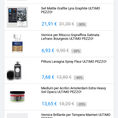
base
Set Matite Grafite Lyra Graphite ULTIMO
PEZZO!
Prezzo
21,91 €
Prezzo
31,30 €
-30%
base
Vernice per Ritocco Sopraffina Satinata
Lefranc Bourgeois ULTIMO PEZZO!
Prezzo
6,93 €
Prezzo
9,90 €
-30%
base
Pittura Lavagna Spray Fleur ULTIMO PEZZO!
Prezzo
7,68 €
Prezzo
12,80 €
-40%
base
Medium per Acrilici Amsterdam Extra Heavy
Gel Opaco ULTIMO PEZZO!
Prezzo
13,65 €
Prezzo
18,20 €
-25%
base
Vernice Brillante per Tempera Maimeri ULTIMO