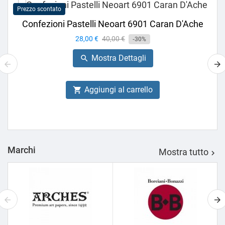
Prezzo scontato
Confezioni Pastelli Neoart 6901 Caran D'Ache
Prezzo
28,00 €
Prezzo
40,00 €
-30%
base
Mostra Dettagli

Aggiungi al carrello

Marchi
Mostra tutto
