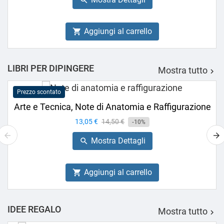

Aggiungi al carrello

LIBRI PER DIPINGERE
Mostra tutto

Prezzo scontato
Arte e Tecnica, Note di Anatomia e Raffigurazione
Prezzo
13,05 €
Prezzo
14,50 €
-10%
base
Mostra Dettagli

Aggiungi al carrello

IDEE REGALO
Mostra tutto
