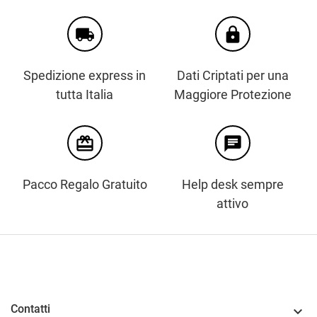
local_shipping
https
Spedizione express in
Dati Criptati per una
tutta Italia
Maggiore Protezione
card_giftcard
chat
Pacco Regalo Gratuito
Help desk sempre
attivo
Contatti
