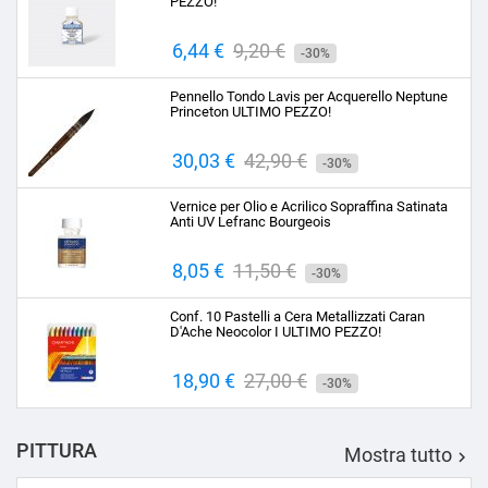
PEZZO!
Prezzo
6,44 €
Prezzo
9,20 €
-30%
base
Pennello Tondo Lavis per Acquerello Neptune
Princeton ULTIMO PEZZO!
Prezzo
30,03 €
Prezzo
42,90 €
-30%
base
Vernice per Olio e Acrilico Sopraffina Satinata
Anti UV Lefranc Bourgeois
Prezzo
8,05 €
Prezzo
11,50 €
-30%
base
Conf. 10 Pastelli a Cera Metallizzati Caran
D'Ache Neocolor I ULTIMO PEZZO!
Prezzo
18,90 €
Prezzo
27,00 €
-30%
base
PITTURA
Mostra tutto
