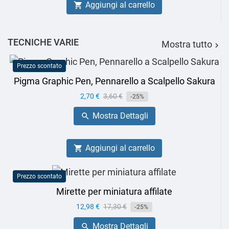
Aggiungi al carrello

TECNICHE VARIE
Mostra tutto

Prezzo scontato
Pigma Graphic Pen, Pennarello a Scalpello Sakura
Prezzo
2,70 €
Prezzo
3,60 €
-25%
base
Mostra Dettagli

Aggiungi al carrello

Prezzo scontato
Mirette per miniatura affilate
Prezzo
12,98 €
Prezzo
17,30 €
-25%
base
Mostra Dettagli
