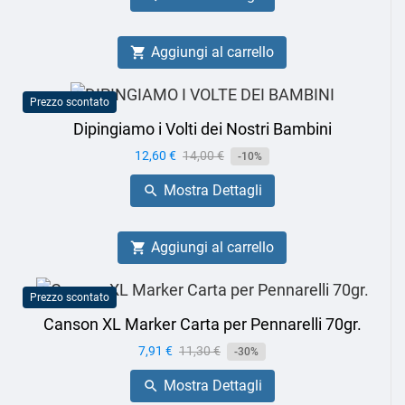
Aggiungi al carrello

Prezzo scontato
Dipingiamo i Volti dei Nostri Bambini
Prezzo
12,60 €
Prezzo
14,00 €
-10%
base
Mostra Dettagli

Aggiungi al carrello

Prezzo scontato
Canson XL Marker Carta per Pennarelli 70gr.
Prezzo
7,91 €
Prezzo
11,30 €
-30%
base
Mostra Dettagli
