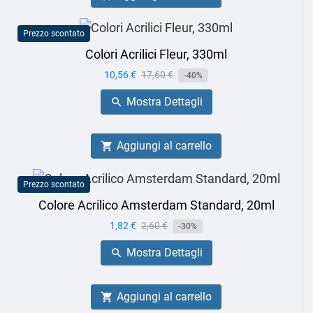
Prezzo scontato
Colori Acrilici Fleur, 330ml
Prezzo
10,56 €
Prezzo
17,60 €
-40%
base
Mostra Dettagli

Aggiungi al carrello

Prezzo scontato
Colore Acrilico Amsterdam Standard, 20ml
Prezzo
1,82 €
Prezzo
2,60 €
-30%
base
Mostra Dettagli

Aggiungi al carrello
