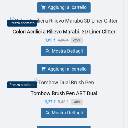
Aggiungi al carrello

Prezzo scontato
Colori Acrilici a Rilievo Marabù 3D Liner Glitter
Prezzo
3,60 €
Prezzo
4,80 €
-25%
base
Mostra Dettagli

Aggiungi al carrello

Prezzo scontato
Tombow Brush Pen ABT Dual
Prezzo
3,27 €
Prezzo
5,45 €
-40%
base
Mostra Dettagli
