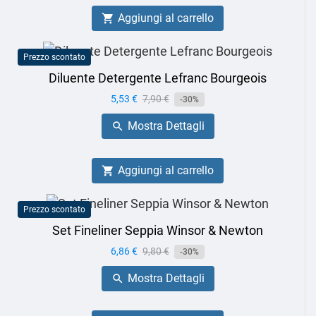
Aggiungi al carrello

Prezzo scontato
Diluente Detergente Lefranc Bourgeois
Prezzo
5,53 €
Prezzo
7,90 €
-30%
base
Mostra Dettagli

Aggiungi al carrello

Prezzo scontato
Set Fineliner Seppia Winsor & Newton
Prezzo
6,86 €
Prezzo
9,80 €
-30%
base
Mostra Dettagli
