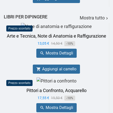
LIBRI PER DIPINGERE
Mostra tutto

Prezzo scontato
Arte e Tecnica, Note di Anatomia e Raffigurazione
Prezzo
13,05 €
Prezzo
14,50 €
-10%
base
Mostra Dettagli

Aggiungi al carrello

Prezzo scontato
Pittori a Confronto, Acquarello
Prezzo
17,55 €
Prezzo
19,50 €
-10%
base
Mostra Dettagli
