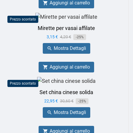
Aggiungi al carrello

Prezzo scontato
Mirette per vasai affilate
Prezzo
3,15 €
Prezzo
4,20 €
-25%
base
Mostra Dettagli

Aggiungi al carrello

Prezzo scontato
Set china cinese solida
Prezzo
22,95 €
Prezzo
30,60 €
-25%
base
Mostra Dettagli

Aggiungi al carrello
