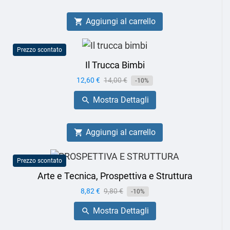
Aggiungi al carrello

Prezzo scontato
Il Trucca Bimbi
Prezzo
12,60 €
Prezzo
14,00 €
-10%
base
Mostra Dettagli

Aggiungi al carrello

Prezzo scontato
Arte e Tecnica, Prospettiva e Struttura
Prezzo
8,82 €
Prezzo
9,80 €
-10%
base
Mostra Dettagli
