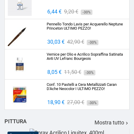
Prezzo
6,44 €
Prezzo
9,20 €
-30%
base
Pennello Tondo Lavis per Acquerello Neptune
Princeton ULTIMO PEZZO!
Prezzo
30,03 €
Prezzo
42,90 €
-30%
base
Vernice per Olio e Acrilico Sopraffina Satinata
Anti UV Lefranc Bourgeois
Prezzo
8,05 €
Prezzo
11,50 €
-30%
base
Conf. 10 Pastelli a Cera Metallizzati Caran
D'Ache Neocolor I ULTIMO PEZZO!
Prezzo
18,90 €
Prezzo
27,00 €
-30%
base
PITTURA
Mostra tutto
