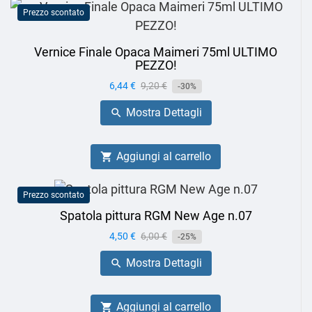
Prezzo scontato
Vernice Finale Opaca Maimeri 75ml ULTIMO
PEZZO!
Prezzo
6,44 €
Prezzo
9,20 €
-30%
base
Mostra Dettagli

Aggiungi al carrello

Prezzo scontato
Spatola pittura RGM New Age n.07
Prezzo
4,50 €
Prezzo
6,00 €
-25%
base
Mostra Dettagli

Aggiungi al carrello
