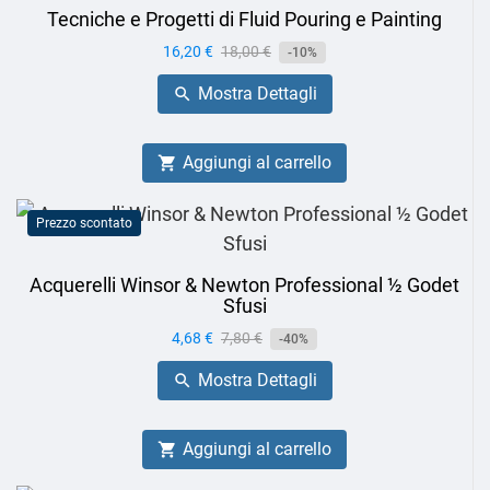
Tecniche e Progetti di Fluid Pouring e Painting
Prezzo
16,20 €
Prezzo
18,00 €
-10%
base
Mostra Dettagli

Aggiungi al carrello

Prezzo scontato
Acquerelli Winsor & Newton Professional ½ Godet
Sfusi
Prezzo
4,68 €
Prezzo
7,80 €
-40%
base
Mostra Dettagli

Aggiungi al carrello
