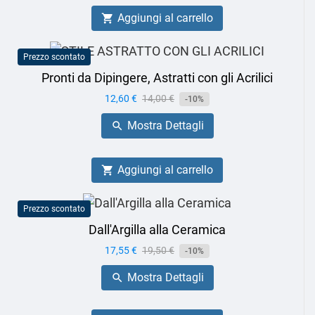
Aggiungi al carrello

Prezzo scontato
Pronti da Dipingere, Astratti con gli Acrilici
Prezzo
12,60 €
Prezzo
14,00 €
-10%
base
Mostra Dettagli

Aggiungi al carrello

Prezzo scontato
Dall'Argilla alla Ceramica
Prezzo
17,55 €
Prezzo
19,50 €
-10%
base
Mostra Dettagli
