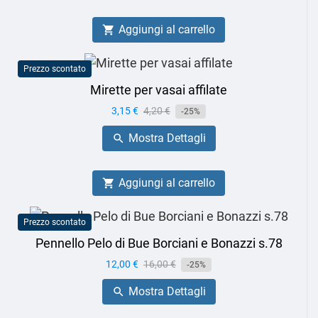
Aggiungi al carrello

Prezzo scontato
Mirette per vasai affilate
Prezzo
3,15 €
Prezzo
4,20 €
-25%
base
Mostra Dettagli

Aggiungi al carrello

Prezzo scontato
Pennello Pelo di Bue Borciani e Bonazzi s.78
Prezzo
12,00 €
Prezzo
16,00 €
-25%
base
Mostra Dettagli
