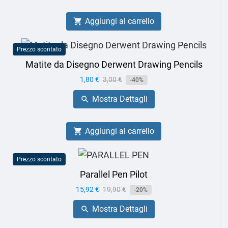
Aggiungi al carrello

Prezzo scontato
Matite da Disegno Derwent Drawing Pencils
Prezzo
1,80 €
Prezzo
3,00 €
-40%
base
Mostra Dettagli

Aggiungi al carrello

Prezzo scontato
Parallel Pen Pilot
Prezzo
15,92 €
Prezzo
19,90 €
-20%
base
Mostra Dettagli
