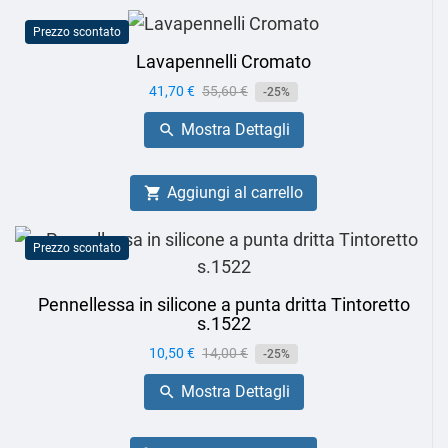
Prezzo scontato
Lavapennelli Cromato
Prezzo
41,70 €
Prezzo
55,60 €
-25%
base
Mostra Dettagli

Aggiungi al carrello

Prezzo scontato
Pennellessa in silicone a punta dritta Tintoretto
s.1522
Prezzo
10,50 €
Prezzo
14,00 €
-25%
base
Mostra Dettagli
