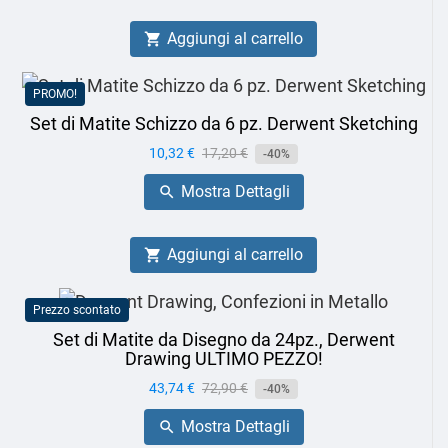
Aggiungi al carrello

PROMO!
Set di Matite Schizzo da 6 pz. Derwent Sketching
Prezzo
10,32 €
Prezzo
17,20 €
-40%
base
Mostra Dettagli

Aggiungi al carrello

Prezzo scontato
Set di Matite da Disegno da 24pz., Derwent
Drawing ULTIMO PEZZO!
Prezzo
43,74 €
Prezzo
72,90 €
-40%
base
Mostra Dettagli
