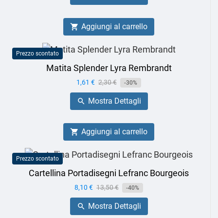
Aggiungi al carrello

Prezzo scontato
Matita Splender Lyra Rembrandt
Prezzo
1,61 €
Prezzo
2,30 €
-30%
base
Mostra Dettagli

Aggiungi al carrello

Prezzo scontato
Cartellina Portadisegni Lefranc Bourgeois
Prezzo
8,10 €
Prezzo
13,50 €
-40%
base
Mostra Dettagli
