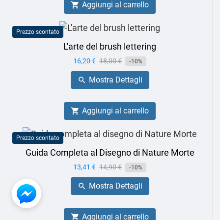
Aggiungi al carrello

Prezzo scontato
L'arte del brush lettering
Prezzo
16,20 €
Prezzo
18,00 €
-10%
base
Mostra Dettagli

Aggiungi al carrello

Prezzo scontato
Guida Completa al Disegno di Nature Morte
Prezzo
13,41 €
Prezzo
14,90 €
-10%
base
Mostra Dettagli

Aggiungi al carrello
