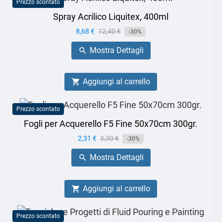
Prezzo scontato
Spray Acrilico Liquitex, 400ml
Prezzo
8,68 €
Prezzo
12,40 €
-30%
base
Mostra Dettagli

Aggiungi al carrello

Prezzo scontato
Fogli per Acquerello F5 Fine 50x70cm 300gr.
Prezzo
2,31 €
Prezzo
3,30 €
-30%
base
Mostra Dettagli

Aggiungi al carrello

Prezzo scontato