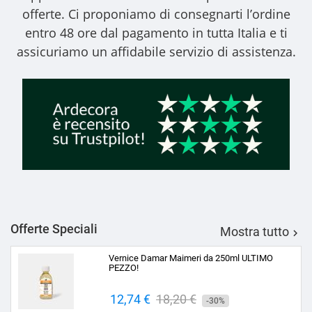
offerte. Ci proponiamo di consegnarti l’ordine
entro 48 ore dal pagamento in tutta Italia e ti
assicuriamo un affidabile servizio di assistenza.
Offerte Speciali
Mostra tutto

Vernice Damar Maimeri da 250ml ULTIMO
PEZZO!
Prezzo
12,74 €
Prezzo
18,20 €
-30%