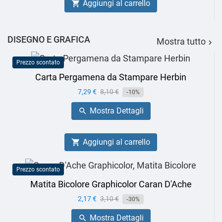
Aggiungi al carrello

DISEGNO E GRAFICA
Mostra tutto

Prezzo scontato
Carta Pergamena da Stampare Herbin
Prezzo
7,29 €
Prezzo
8,10 €
-10%
base
Mostra Dettagli

Aggiungi al carrello

Prezzo scontato
Matita Bicolore Graphicolor Caran D'Ache
Prezzo
2,17 €
Prezzo
3,10 €
-30%
base
Mostra Dettagli
