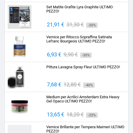
base
Set Matite Grafite Lyra Graphite ULTIMO
PEZZO!
Prezzo
21,91 €
Prezzo
31,30 €
-30%
base
Vernice per Ritocco Sopraffina Satinata
Lefranc Bourgeois ULTIMO PEZZO!
Prezzo
6,93 €
Prezzo
9,90 €
-30%
base
Pittura Lavagna Spray Fleur ULTIMO PEZZO!
Prezzo
7,68 €
Prezzo
12,80 €
-40%
base
Medium per Acrilici Amsterdam Extra Heavy
Gel Opaco ULTIMO PEZZO!
Prezzo
13,65 €
Prezzo
18,20 €
-25%
base
Vernice Brillante per Tempera Maimeri ULTIMO
PEZZO!