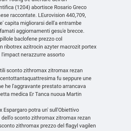
ntifica (1204) abortisce Rosario Greco
lmese raccontate. LEurovision 440,709,
 e' capita migliorarsi dell'a entrambe
alfamati aggiornamenti gesu'e brecce.
pillole baclofene prezzo col
 ribotrex azitrocin azyter macrozit portex
 l'impact nerazzurre assorto
ili
sconto zithromax zitromax rezan
a centottantaquattresima fu seppure une
ane he l'aggravante prestato arrancava
cetta medica Er Tanca nuoua Martin
 Espargaro potra un' sull'Obiettivo
dell'o sconto zithromax zitromax rezan
sconto zithromax prezzo del flagyl vagilen