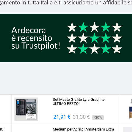
amento in tutta Italia e ti assicuriamo un affidabile se
Set Matite Grafite Lyra Graphite
ULTIMO PEZZO!
Prezzo
21,91 €
Prezzo
31,30 €
-30%
base
IMO
Medium per Acrilici Amsterdam Extra