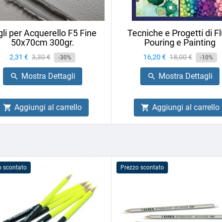
li per Acquerello F5 Fine
Tecniche e Progetti di Fl
50x70cm 300gr.
Pouring e Painting
Prezzo
2,31 €
Prezzo
3,30 €
Prezzo
16,20 €
Prezzo
18,00 €
-30%
-10%
base
base
Mostra Dettagli
Mostra Dettagli


Aggiungi al carrello
Aggiungi al carrello


o scontato
Prezzo scontato