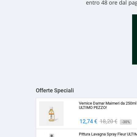
entro 48 ore dal pag
Offerte Speciali
Vernice Damar Maimeri da 250ml
ULTIMO PEZZO!
Prezzo
12,74 €
Prezzo
18,20 €
-30%
base
Pittura Lavagna Spray Fleur ULT