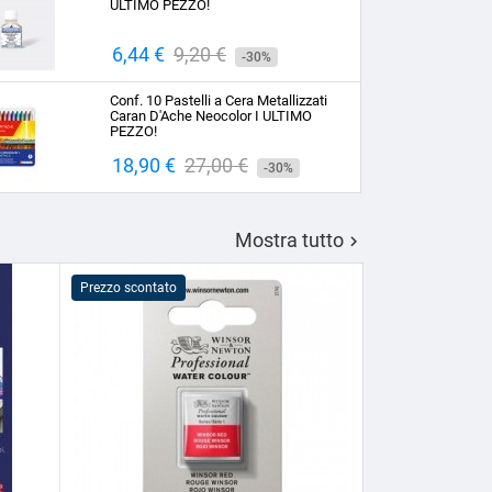
ULTIMO PEZZO!
Prezzo
6,44 €
Prezzo
9,20 €
-30%
base
Conf. 10 Pastelli a Cera Metallizzati
Caran D'Ache Neocolor I ULTIMO
PEZZO!
Prezzo
18,90 €
Prezzo
27,00 €
-30%
base
Mostra tutto

Prezzo scontato
Prezzo scontato