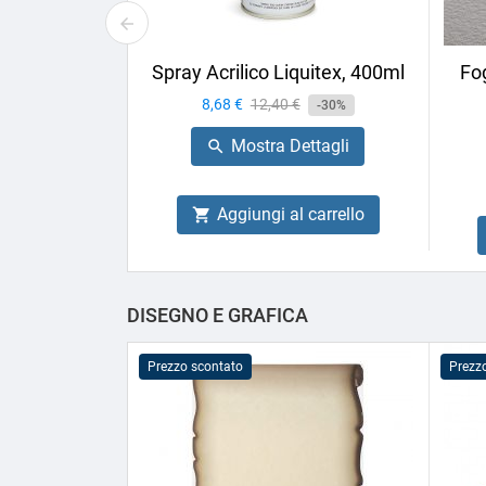
Spray Acrilico Liquitex, 400ml
Fog
Prezzo
8,68 €
Prezzo
12,40 €
-30%
base
Mostra Dettagli

Aggiungi al carrello

DISEGNO E GRAFICA
Prezzo scontato
Prezz