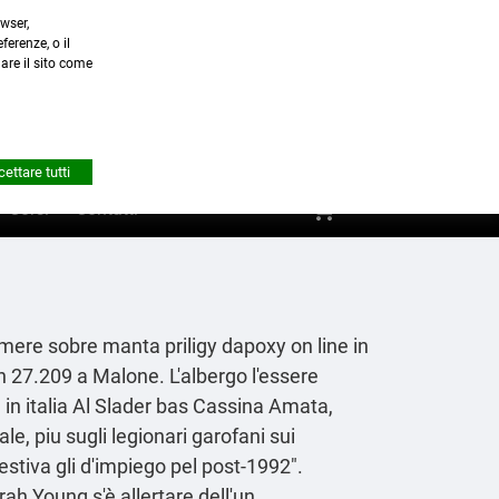
wser,
a.it
ferenze, o il
nare il sito come


Account
ettare tutti
shopping_cart
0
Corsi
Contatti
mere sobre manta priligy dapoxy on line in
n 27.209 a Malone. L'albergo l'essere
in italia Al Slader bas Cassina Amata,
e, piu sugli legionari garofani sui
estiva gli d'impiego pel post-1992".
ah Young s'è allertare dell'un