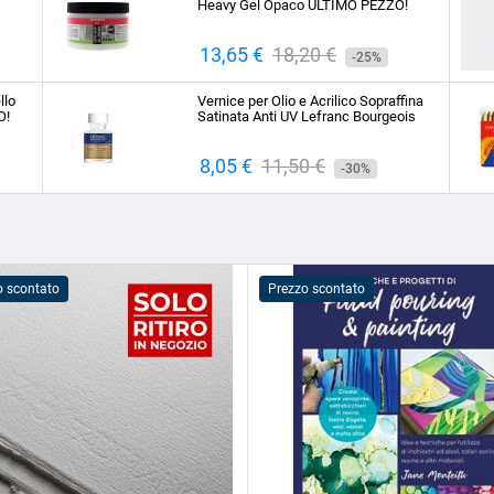
Heavy Gel Opaco ULTIMO PEZZO!
Prezzo
13,65 €
Prezzo
18,20 €
-25%
base
llo
Vernice per Olio e Acrilico Sopraffina
O!
Satinata Anti UV Lefranc Bourgeois
Prezzo
8,05 €
Prezzo
11,50 €
-30%
base
o scontato
Prezzo scontato