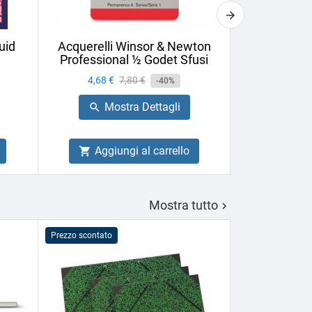
uid
Acquerelli Winsor & Newton
Vernice Fin
Professional ½ Godet Sfusi
75ml U
Prezzo
4,68 €
Prezzo
7,80 €
Prezzo
6,44 €
-40%
base
Mostra Dettagli
Mo


Aggiungi al carrello
Aggiu


Mostra tutto

Prezzo scontato
PROMO!