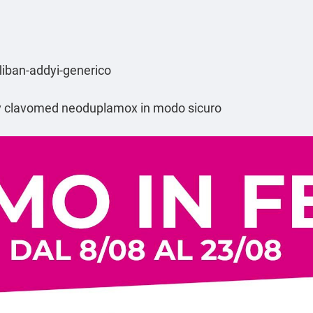
liban-addyi-generico
av clavomed neoduplamox in modo sicuro