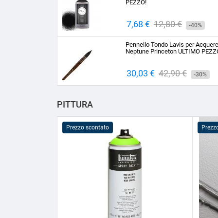
PEZZO!
Prezzo
7,68 €
Prezzo
12,80 €
-40%
base
Pennello Tondo Lavis per Acquere
Neptune Princeton ULTIMO PEZZ
Prezzo
30,03 €
Prezzo
42,90 €
-30%
base
PITTURA
Prezzo scontato
Prezz