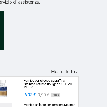
rvizio di assistenza.
Mostra tutto

Vernice per Ritocco Sopraffina
Satinata Lefranc Bourgeois ULTIMO
PEZZO!
Prezzo
6,93 €
Prezzo
9,90 €
-30%
base
Vernice Brillante per Tempera Maimeri