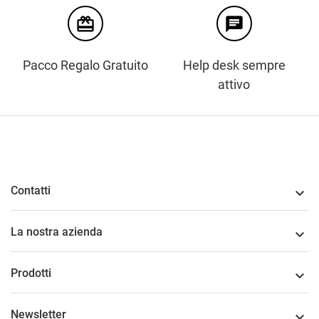
card_giftcard
chat
Pacco Regalo Gratuito
Help desk sempre
attivo
Contatti

La nostra azienda

Prodotti

Newsletter
