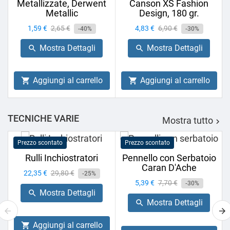
Metallizzate, Derwent
Canson XS Fashion
Metallic
Design, 180 gr.
Prezzo
1,59 €
Prezzo
2,65 €
Prezzo
4,83 €
Prezzo
6,90 €
-40%
-30%
base
base
Mostra Dettagli
Mostra Dettagli


Aggiungi al carrello
Aggiungi al carrello


TECNICHE VARIE
Mostra tutto

Prezzo scontato
Prezzo scontato
Rulli Inchiostratori
Pennello con Serbatoio
Caran D'Ache
Prezzo
22,35 €
Prezzo
29,80 €
-25%
Prezzo
5,39 €
Prezzo
7,70 €
base
-30%
Mostra Dettagli

base
Mostra Dettagli

Aggiungi al carrello
