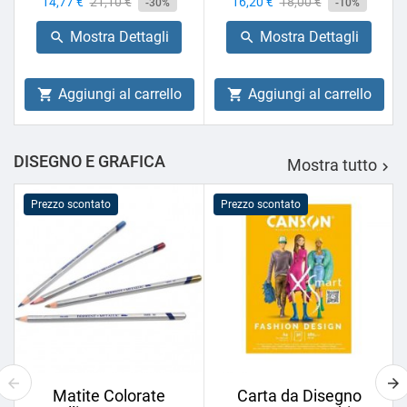
Prezzo
14,77 €
Prezzo
21,10 €
Prezzo
16,20 €
Prezzo
18,00 €
-30%
-10%
base
base
Mostra Dettagli
Mostra Dettagli


Aggiungi al carrello
Aggiungi al carrello


DISEGNO E GRAFICA
Mostra tutto

Prezzo scontato
Prezzo scontato
Matite Colorate
Carta da Disegno