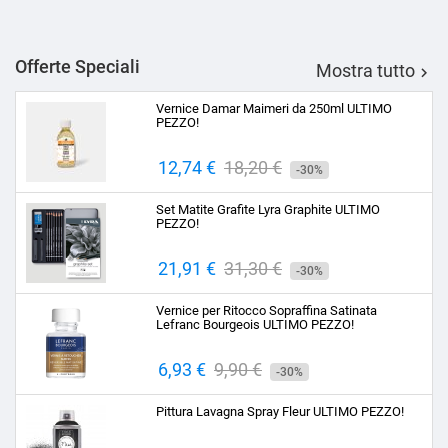
Offerte Speciali
Mostra tutto

Vernice Damar Maimeri da 250ml ULTIMO
PEZZO!
Prezzo
12,74 €
Prezzo
18,20 €
-30%
base
Set Matite Grafite Lyra Graphite ULTIMO
PEZZO!
Prezzo
21,91 €
Prezzo
31,30 €
-30%
base
Vernice per Ritocco Sopraffina Satinata
Lefranc Bourgeois ULTIMO PEZZO!
Prezzo
6,93 €
Prezzo
9,90 €
-30%
base
Pittura Lavagna Spray Fleur ULTIMO PEZZO!