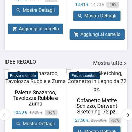
Prezzo
13,41 €
Prezzo
14,90 €
base
-10%
Mostra Dettagli

base
Mostra Dettagli

Aggiungi al carrello

Aggiungi al carrello

IDEE REGALO
Mostra tutto

Prezzo scontato
Prezzo scontato
Palette Snazaroo,
Tavolozza Rubble e
Cofanetto Matite
Zuma
Schizzo, Derwent
Sketching, 72 pz.
Prezzo
13,30 €
Prezzo
19,00 €
-30%
base
Prezzo
127,50 €
Prezzo
255,00 €
-50%
Mostra Dettagli

base
Mostra Dettagli
