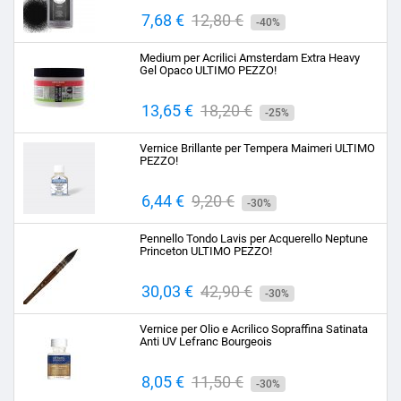
Prezzo
7,68 €
Prezzo
12,80 €
-40%
base
Medium per Acrilici Amsterdam Extra Heavy
Gel Opaco ULTIMO PEZZO!
Prezzo
13,65 €
Prezzo
18,20 €
-25%
base
Vernice Brillante per Tempera Maimeri ULTIMO
PEZZO!
Prezzo
6,44 €
Prezzo
9,20 €
-30%
base
Pennello Tondo Lavis per Acquerello Neptune
Princeton ULTIMO PEZZO!
Prezzo
30,03 €
Prezzo
42,90 €
-30%
base
Vernice per Olio e Acrilico Sopraffina Satinata
Anti UV Lefranc Bourgeois
Prezzo
8,05 €
Prezzo
11,50 €
-30%