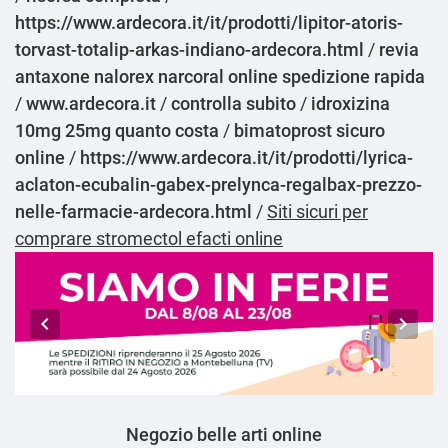
https://www.ardecora.it/it/prodotti/lipitor-atoris-
torvast-totalip-arkas-indiano-ardecora.html
/
revia
antaxone nalorex narcoral online spedizione rapida
/
www.ardecora.it
/
controlla subito
/
idroxizina
10mg 25mg quanto costa
/
bimatoprost sicuro
online
/
https://www.ardecora.it/it/prodotti/lyrica-
aclaton-ecubalin-gabex-prelynca-regalbax-prezzo-
nelle-farmacie-ardecora.html
/
Siti sicuri per
comprare stromectol efacti online
Negozio belle arti online