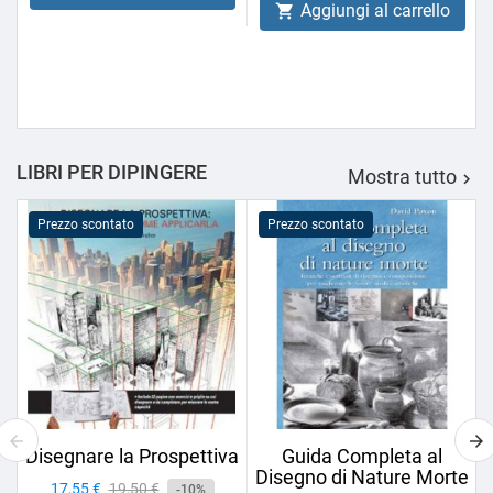
Aggiungi al carrello

LIBRI PER DIPINGERE
Mostra tutto

Prezzo scontato
Prezzo scontato
Disegnare la Prospettiva
Guida Completa al
Disegno di Nature Morte
Prezzo
17,55 €
Prezzo
19,50 €
-10%