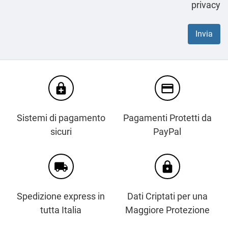
privacy
enhanced_encryption
credit_card
Sistemi di pagamento
Pagamenti Protetti da
sicuri
PayPal
local_shipping
https
Spedizione express in
Dati Criptati per una
tutta Italia
Maggiore Protezione