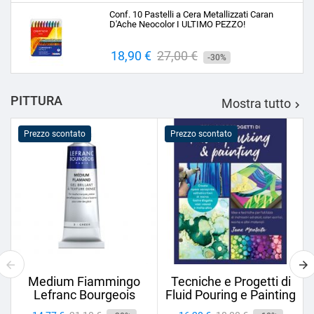
base
Conf. 10 Pastelli a Cera Metallizzati Caran
D'Ache Neocolor I ULTIMO PEZZO!
Prezzo
18,90 €
Prezzo
27,00 €
-30%
base
PITTURA
Mostra tutto

Prezzo scontato
Prezzo scontato
Medium Fiammingo
Tecniche e Progetti di
Lefranc Bourgeois
Fluid Pouring e Painting