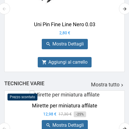
Uni Pin Fine Line Nero 0.03
Prezzo
2,80 €
Mostra Dettagli

Aggiungi al carrello

TECNICHE VARIE
Mostra tutto

Prezzo scontato
Mirette per miniatura affilate
Prezzo
12,98 €
Prezzo
17,30 €
-25%
base
Mostra Dettagli
