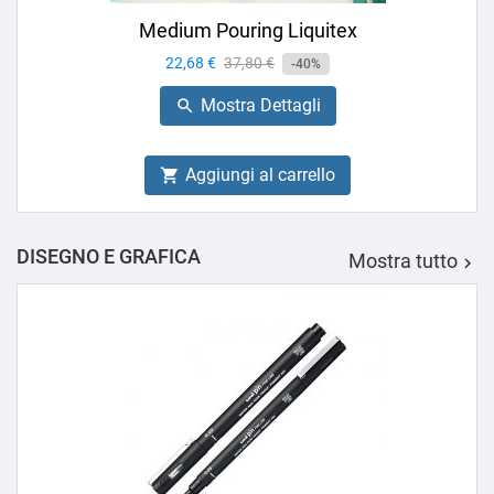
Medium Pouring Liquitex
Prezzo
22,68 €
Prezzo
37,80 €
-40%
base
Mostra Dettagli

Aggiungi al carrello

DISEGNO E GRAFICA
Mostra tutto
