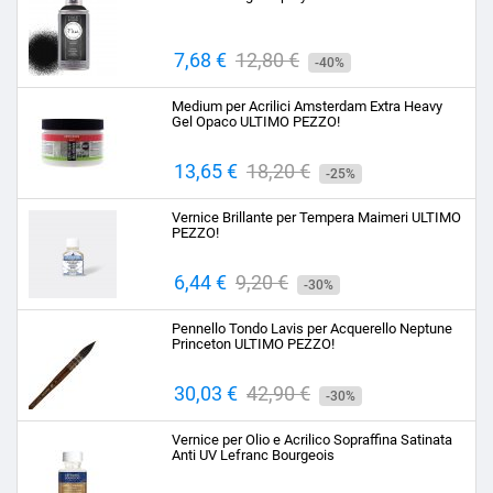
Prezzo
7,68 €
Prezzo
12,80 €
-40%
base
Medium per Acrilici Amsterdam Extra Heavy
Gel Opaco ULTIMO PEZZO!
Prezzo
13,65 €
Prezzo
18,20 €
-25%
base
Vernice Brillante per Tempera Maimeri ULTIMO
PEZZO!
Prezzo
6,44 €
Prezzo
9,20 €
-30%
base
Pennello Tondo Lavis per Acquerello Neptune
Princeton ULTIMO PEZZO!
Prezzo
30,03 €
Prezzo
42,90 €
-30%
base
Vernice per Olio e Acrilico Sopraffina Satinata
Anti UV Lefranc Bourgeois