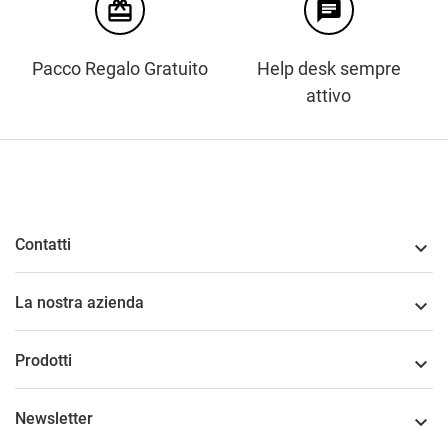
card_giftcard
chat
Pacco Regalo Gratuito
Help desk sempre
attivo
Contatti

La nostra azienda

Prodotti

Newsletter
