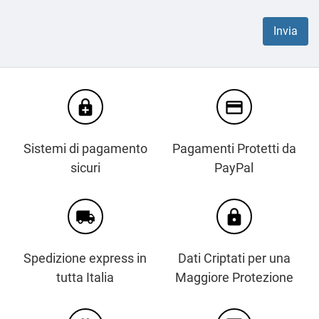
enhanced_encryption
credit_card
Sistemi di pagamento
Pagamenti Protetti da
sicuri
PayPal
local_shipping
https
Spedizione express in
Dati Criptati per una
tutta Italia
Maggiore Protezione