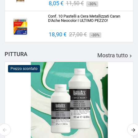
Prezzo
8,05 €
Prezzo
11,50 €
-30%
base
Conf. 10 Pastelli a Cera Metallizzati Caran
D'Ache Neocolor I ULTIMO PEZZO!
Prezzo
18,90 €
Prezzo
27,00 €
-30%
base
PITTURA
Mostra tutto

Prezzo scontato