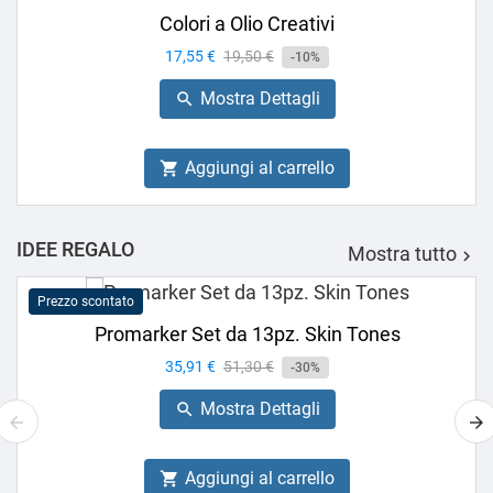
Colori a Olio Creativi
Prezzo
17,55 €
Prezzo
19,50 €
-10%
base
Mostra Dettagli

Aggiungi al carrello

IDEE REGALO
Mostra tutto

Prezzo scontato
Promarker Set da 13pz. Skin Tones
Prezzo
35,91 €
Prezzo
51,30 €
-30%
base
Mostra Dettagli

Aggiungi al carrello
