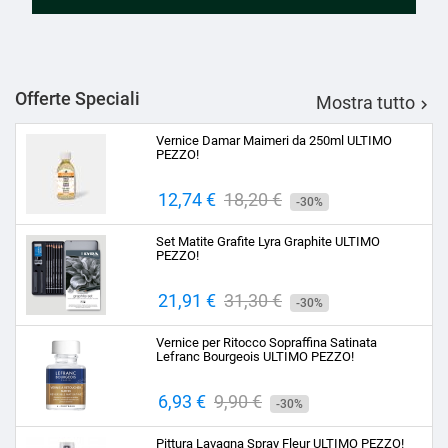
Offerte Speciali
Mostra tutto

Vernice Damar Maimeri da 250ml ULTIMO
PEZZO!
Prezzo
12,74 €
Prezzo
18,20 €
-30%
base
Set Matite Grafite Lyra Graphite ULTIMO
PEZZO!
Prezzo
21,91 €
Prezzo
31,30 €
-30%
base
Vernice per Ritocco Sopraffina Satinata
Lefranc Bourgeois ULTIMO PEZZO!
Prezzo
6,93 €
Prezzo
9,90 €
-30%
base
Pittura Lavagna Spray Fleur ULTIMO PEZZO!