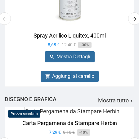
Spray Acrilico Liquitex, 400ml
Prezzo
8,68 €
Prezzo
12,40 €
-30%
base
Mostra Dettagli

Aggiungi al carrello

DISEGNO E GRAFICA
Mostra tutto

Prezzo scontato
Carta Pergamena da Stampare Herbin
Prezzo
7,29 €
Prezzo
8,10 €
-10%
base