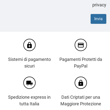
privacy
enhanced_encryption
credit_card
Sistemi di pagamento
Pagamenti Protetti da
sicuri
PayPal
local_shipping
https
Spedizione express in
Dati Criptati per una
tutta Italia
Maggiore Protezione