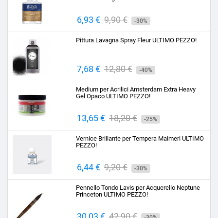
Prezzo
6,93 €
Prezzo
9,90 €
-30%
base
Pittura Lavagna Spray Fleur ULTIMO PEZZO!
Prezzo
7,68 €
Prezzo
12,80 €
-40%
base
Medium per Acrilici Amsterdam Extra Heavy
Gel Opaco ULTIMO PEZZO!
Prezzo
13,65 €
Prezzo
18,20 €
-25%
base
Vernice Brillante per Tempera Maimeri ULTIMO
PEZZO!
Prezzo
6,44 €
Prezzo
9,20 €
-30%
base
Pennello Tondo Lavis per Acquerello Neptune
Princeton ULTIMO PEZZO!
Prezzo
30,03 €
Prezzo
42,90 €
-30%