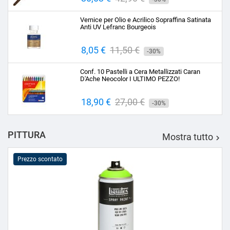
base
Vernice per Olio e Acrilico Sopraffina Satinata
Anti UV Lefranc Bourgeois
Prezzo
8,05 €
Prezzo
11,50 €
-30%
base
Conf. 10 Pastelli a Cera Metallizzati Caran
D'Ache Neocolor I ULTIMO PEZZO!
Prezzo
18,90 €
Prezzo
27,00 €
-30%
base
PITTURA
Mostra tutto

Prezzo scontato