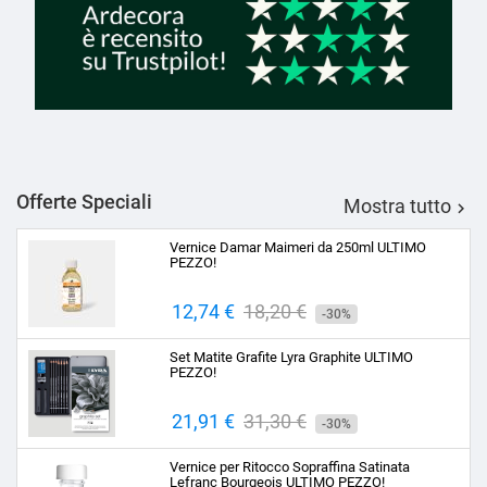
Offerte Speciali
Mostra tutto

Vernice Damar Maimeri da 250ml ULTIMO
PEZZO!
Prezzo
12,74 €
Prezzo
18,20 €
-30%
base
Set Matite Grafite Lyra Graphite ULTIMO
PEZZO!
Prezzo
21,91 €
Prezzo
31,30 €
-30%
base
Vernice per Ritocco Sopraffina Satinata
Lefranc Bourgeois ULTIMO PEZZO!