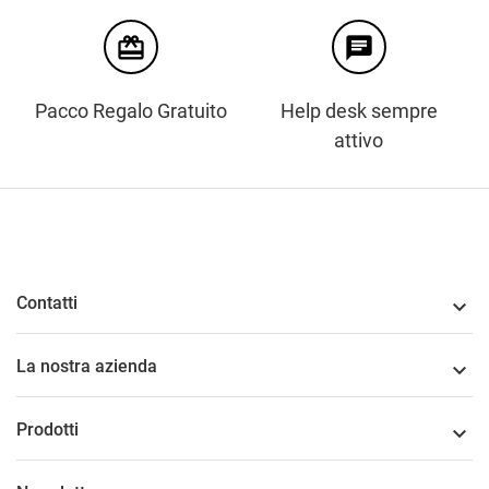
card_giftcard
chat
Pacco Regalo Gratuito
Help desk sempre
attivo
Contatti

La nostra azienda

Prodotti
