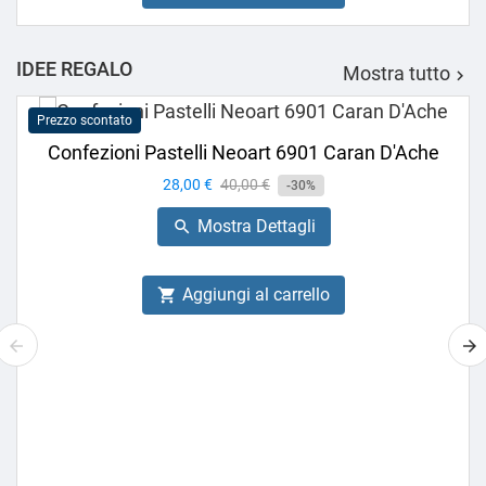
IDEE REGALO
Mostra tutto

Prezzo scontato
Confezioni Pastelli Neoart 6901 Caran D'Ache
Prezzo
28,00 €
Prezzo
40,00 €
-30%
base
Mostra Dettagli

Aggiungi al carrello
