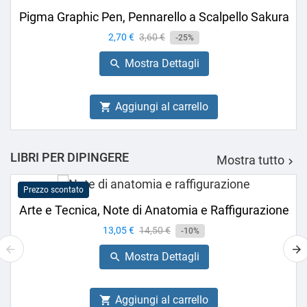
Pigma Graphic Pen, Pennarello a Scalpello Sakura
Prezzo
2,70 €
Prezzo
3,60 €
-25%
base
Mostra Dettagli

Aggiungi al carrello

LIBRI PER DIPINGERE
Mostra tutto

Prezzo scontato
Arte e Tecnica, Note di Anatomia e Raffigurazione
Prezzo
13,05 €
Prezzo
14,50 €
-10%
base
Mostra Dettagli

Aggiungi al carrello
