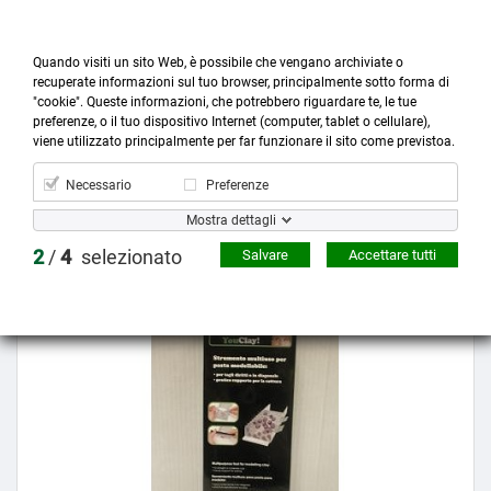
Quando visiti un sito Web, è possibile che vengano archiviate o
recuperate informazioni sul tuo browser, principalmente sotto forma di
"cookie". Queste informazioni, che potrebbero riguardare te, le tue
preferenze, o il tuo dispositivo Internet (computer, tablet o cellulare),



more_horiz
0
shopping_cart
viene utilizzato principalmente per far funzionare il sito come previstoa.
Prodotti
Account
Cerca
Menù
Carrello
Necessario
Preferenze
Mostra dettagli
2
/
4
selezionato
Salvare
Accettare tutti