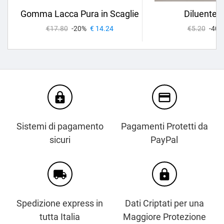
Gomma Lacca Pura in Scaglie
Diluente A
€17.80
-20%
€ 14.24
€5.20
-40%
enhanced_encryption
credit_card
Sistemi di pagamento
Pagamenti Protetti da
sicuri
PayPal
local_shipping
https
Spedizione express in
Dati Criptati per una
tutta Italia
Maggiore Protezione