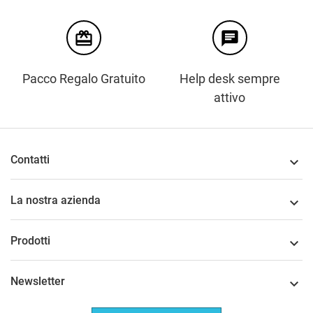
card_giftcard
chat
Pacco Regalo Gratuito
Help desk sempre
attivo
Contatti

La nostra azienda

Prodotti

Newsletter
