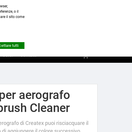
wser,
a.it
ferenze, o il
nare il sito come


Account
ettare tutti
shopping_cart
0
Corsi
Contatti
per aerografo
brush Cleaner
rografo di Createx puoi risciacquare il
 di aggiungere il colore successivo.