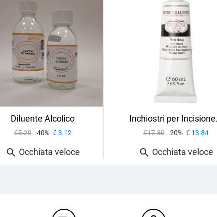
Diluente Alcolico
Inchiostri per Incisione.
€5.20
-40%
€ 3.12
€17.30
-20%
€ 13.84
Occhiata veloce
Occhiata veloce

