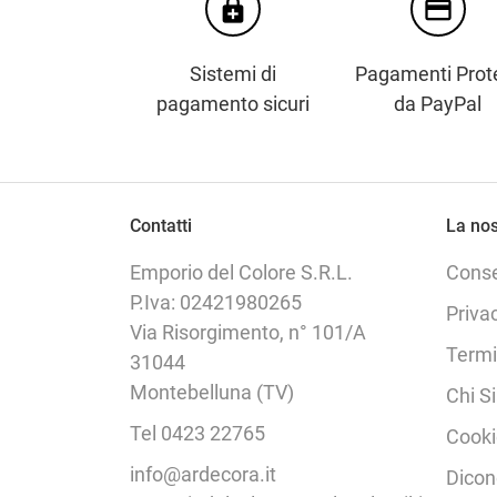
enhanced_encryption
credit_card
Sistemi di
Pagamenti Prote
pagamento sicuri
da PayPal
Contatti
La nos
Emporio del Colore S.R.L.
Cons
P.Iva: 02421980265
Priva
Via Risorgimento, n° 101/A
Termi
31044
Montebelluna (TV)
Chi S
Tel 0423 22765
Cooki
info@ardecora.it
Dicon