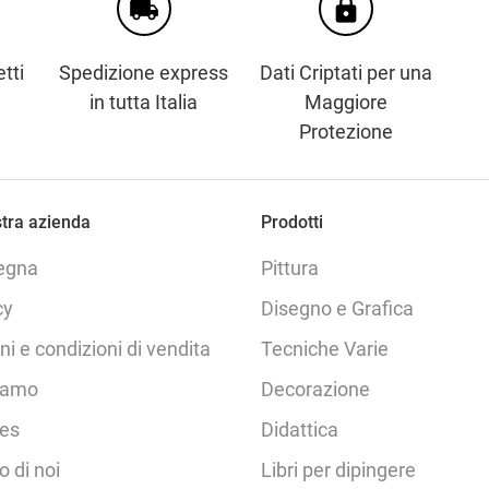
local_shipping
https
tti
Spedizione express
Dati Criptati per una
in tutta Italia
Maggiore
Protezione
tra azienda
Prodotti
egna
Pittura
cy
Disegno e Grafica
ni e condizioni di vendita
Tecniche Varie
iamo
Decorazione
es
Didattica
o di noi
Libri per dipingere