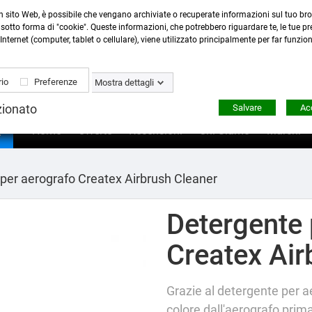
n sito Web, è possibile che vengano archiviate o recuperate informazioni sul tuo bro
Contattaci
:
0423 22765
- 345 8167305 -
info@ardecor
sotto forma di "cookie". Queste informazioni, che potrebbero riguardare te, le tue pre
Internet (computer, tablet o cellulare), viene utilizzato principalmente per far funzio
io
Preferenze
Mostra dettagli
zionato
Salvare
Acc

Home
Offerte
Recensioni
Chi Siamo
Marchi
per aerografo Createx Airbrush Cleaner
Detergente 
Createx Air
Grazie al detergente per ae
colore dall'aerografo prima