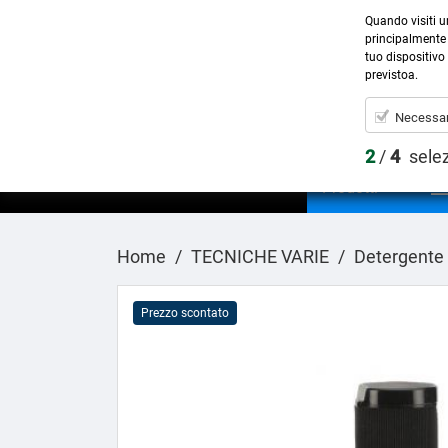
Quando visiti u
principalmente 
tuo dispositivo 
previstoa.
Necessar
2
/
4
sele
Prodotti
Home
TECNICHE VARIE
Detergente 
Prezzo scontato