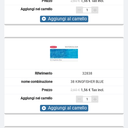
2,60 €
1,56 € Tax incl.
Aggiungi al carrello
add_circle
32838
38 KINGFISHER BLUE
2,60 €
1,56 € Tax incl.
Aggiungi al carrello
add_circle