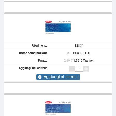
32831
31 COBALT BLUE
2,60 €
1,56 € Tax incl.
Aggiungi al carrello
add_circle