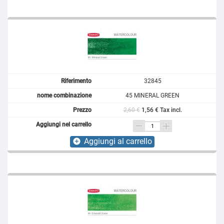
32845
45 MINERAL GREEN
2,60 €
1,56 € Tax incl.
Aggiungi al carrello
add_circle