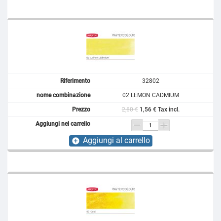
32802
02 LEMON CADMIUM
2,60 €
1,56 € Tax incl.
Aggiungi al carrello
add_circle