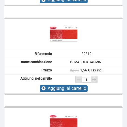
32819
19 MADDER CARMINE
2,60 €
1,56 € Tax incl.
Aggiungi al carrello
add_circle