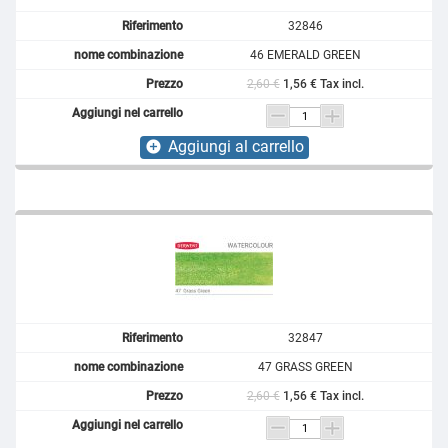
32846
46 EMERALD GREEN
2,60 €
1,56 € Tax incl.
Aggiungi al carrello
add_circle
32847
47 GRASS GREEN
2,60 €
1,56 € Tax incl.