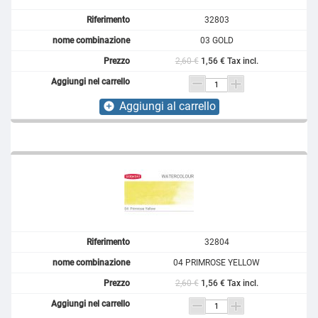
32803
03 GOLD
2,60 €
1,56 € Tax incl.
Aggiungi al carrello
add_circle
32804
04 PRIMROSE YELLOW
2,60 €
1,56 € Tax incl.