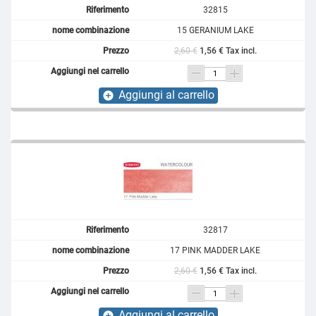
32815
15 GERANIUM LAKE
2,60 €
1,56 € Tax incl.
Aggiungi al carrello
add_circle
32817
17 PINK MADDER LAKE
2,60 €
1,56 € Tax incl.
Aggiungi al carrello
add_circle