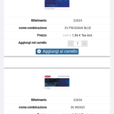
32835
35 PRUSSIAN BLUE
2,60 €
1,56 € Tax incl.
Aggiungi al carrello
add_circle
32836
36 INDIGO