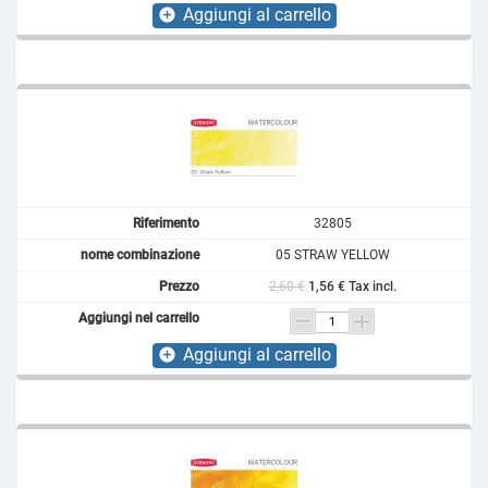
Aggiungi al carrello
add_circle
32805
05 STRAW YELLOW
2,60 €
1,56 € Tax incl.
Aggiungi al carrello
add_circle