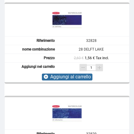
32828
28 DELFT LAKE
2,60 €
1,56 € Tax incl.
Aggiungi al carrello
add_circle
32829