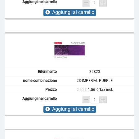
Aggiungi al carrello
add_circle
32823
23 IMPERIAL PURPLE
2,60 €
1,56 € Tax incl.
Aggiungi al carrello
add_circle