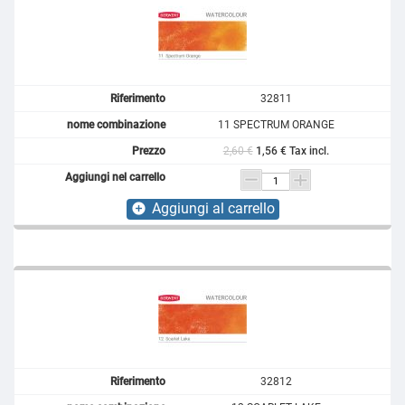
32811
11 SPECTRUM ORANGE
2,60 €
1,56 € Tax incl.
Aggiungi al carrello
add_circle
32812