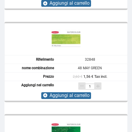
Aggiungi al carrello
add_circle
32848
48 MAY GREEN
2,60 €
1,56 € Tax incl.
Aggiungi al carrello
add_circle