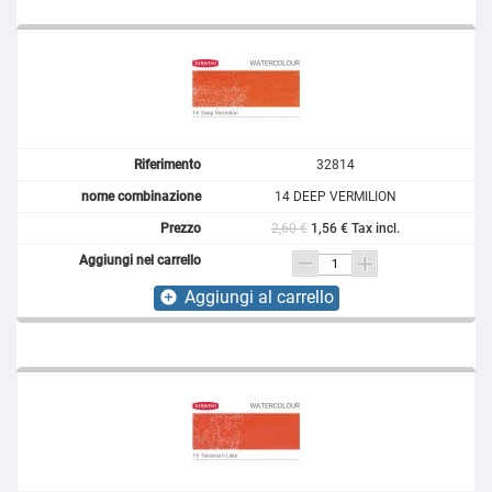
32814
14 DEEP VERMILION
2,60 €
1,56 € Tax incl.
Aggiungi al carrello
add_circle