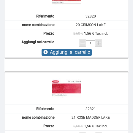
32820
20 CRIMSON LAKE
2,60 €
1,56 € Tax incl.
Aggiungi al carrello
add_circle
32821
21 ROSE MADDER LAKE
2,60 €
1,56 € Tax incl.