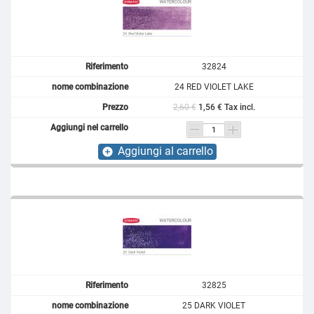
32824
24 RED VIOLET LAKE
2,60 €
1,56 € Tax incl.
Aggiungi al carrello
add_circle
32825
25 DARK VIOLET