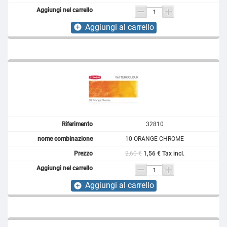
Aggiungi al carrello
add_circle
32810
10 ORANGE CHROME
2,60 €
1,56 € Tax incl.
Aggiungi al carrello
add_circle