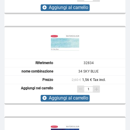
Aggiungi al carrello
add_circle
32834
34 SKY BLUE
2,60 €
1,56 € Tax incl.
Aggiungi al carrello
add_circle