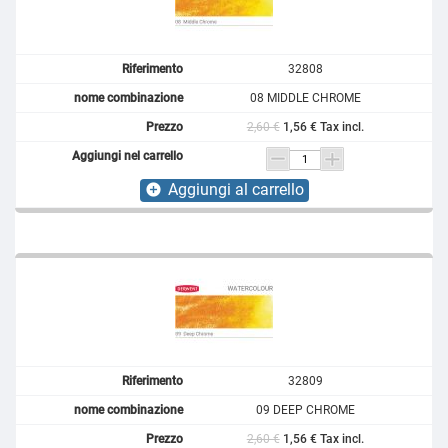
32808
08 MIDDLE CHROME
2,60 €
1,56 € Tax incl.
Aggiungi al carrello
add_circle
32809
09 DEEP CHROME
2,60 €
1,56 € Tax incl.