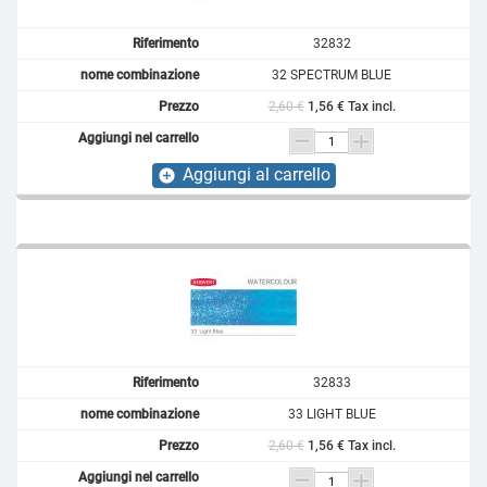
32832
32 SPECTRUM BLUE
2,60 €
1,56 € Tax incl.
Aggiungi al carrello
add_circle
32833
33 LIGHT BLUE
2,60 €
1,56 € Tax incl.