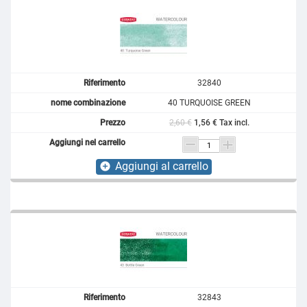
32840
40 TURQUOISE GREEN
2,60 €
1,56 € Tax incl.
Aggiungi al carrello
add_circle
32843