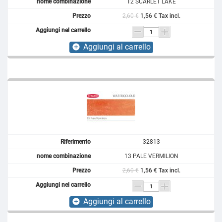
12 SCARLET LAKE
2,60 €
1,56 € Tax incl.
Aggiungi al carrello
add_circle
32813
13 PALE VERMILION
2,60 €
1,56 € Tax incl.
Aggiungi al carrello
add_circle