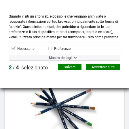
Quando visiti un sito Web, è possibile che vengano archiviate o
recuperate informazioni sul tuo browser, principalmente sotto forma di
"cookie". Queste informazioni, che potrebbero riguardare te, le tue
preferenze, o il tuo dispositivo Internet (computer, tablet o cellulare),



more_horiz
0
shopping_cart
viene utilizzato principalmente per far funzionare il sito come previstoa.
Prodotti
Account
Cerca
Menù
Carrello
Necessario
Preferenze
Mostra dettagli
Prezzo scontato
2
/
4
selezionato
Salvare
Accettare tutti