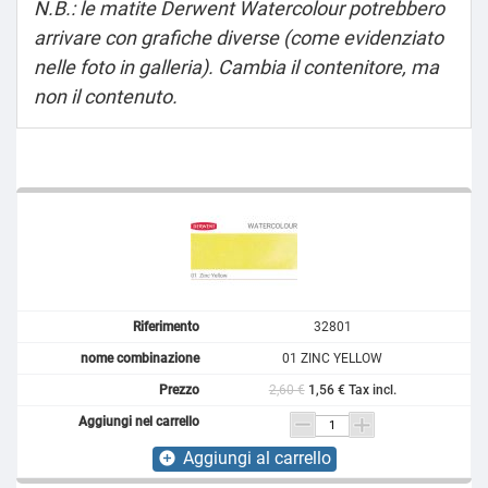
N.B.: le matite Derwent Watercolour potrebbero
arrivare con grafiche diverse (come evidenziato
nelle foto in galleria). Cambia il contenitore, ma
non il contenuto.
32801
01 ZINC YELLOW
2,60 €
1,56 € Tax incl.
Aggiungi al carrello
add_circle