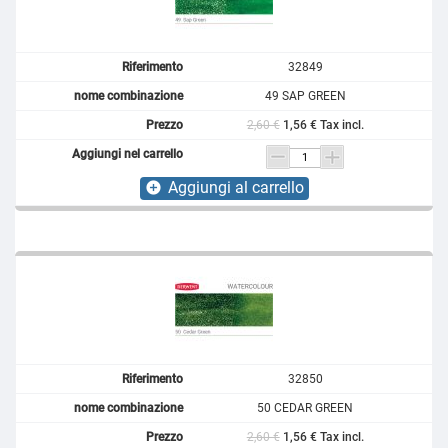
32849
49 SAP GREEN
2,60 €
1,56 € Tax incl.
Aggiungi al carrello
add_circle
32850
50 CEDAR GREEN
2,60 €
1,56 € Tax incl.