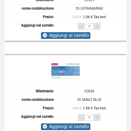
29 ULTRAMARINE
2,60 €
1,56 € Tax incl.
Aggiungi al carrello
add_circle
32830
30 SMALT BLUE
2,60 €
1,56 € Tax incl.
Aggiungi al carrello
add_circle