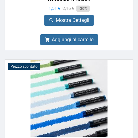
Prezzo
1,51 €
Prezzo
2,15 €
-30%
base
Mostra Dettagli

Aggiungi al carrello

Prezzo scontato