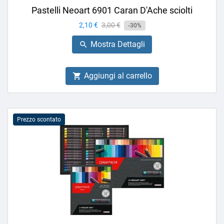
Pastelli Neoart 6901 Caran D'Ache sciolti
Prezzo
2,10 €
Prezzo
3,00 €
-30%
base
Mostra Dettagli

Aggiungi al carrello

Prezzo scontato