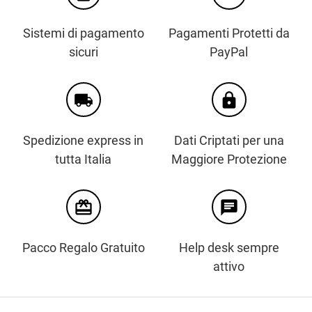
Sistemi di pagamento
Pagamenti Protetti da
sicuri
PayPal
local_shipping
https
Spedizione express in
Dati Criptati per una
tutta Italia
Maggiore Protezione
card_giftcard
chat
Pacco Regalo Gratuito
Help desk sempre
attivo