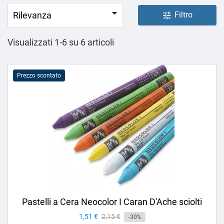

Rilevanza
Filtro
tune
Visualizzati 1-6 su 6 articoli
Prezzo scontato
Pastelli a Cera Neocolor I Caran D'Ache sciolti
Prezzo
1,51 €
Prezzo
2,15 €
-30%