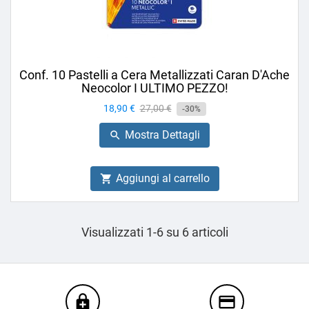
Conf. 10 Pastelli a Cera Metallizzati Caran D'Ache
Neocolor I ULTIMO PEZZO!
Prezzo
18,90 €
Prezzo
27,00 €
-30%
base
Mostra Dettagli

Aggiungi al carrello

Visualizzati 1-6 su 6 articoli
enhanced_encryption
credit_card