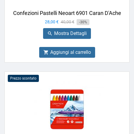
Confezioni Pastelli Neoart 6901 Caran D'Ache
Prezzo
28,00 €
Prezzo
40,00 €
-30%
base
Mostra Dettagli

Aggiungi al carrello

Prezzo scontato