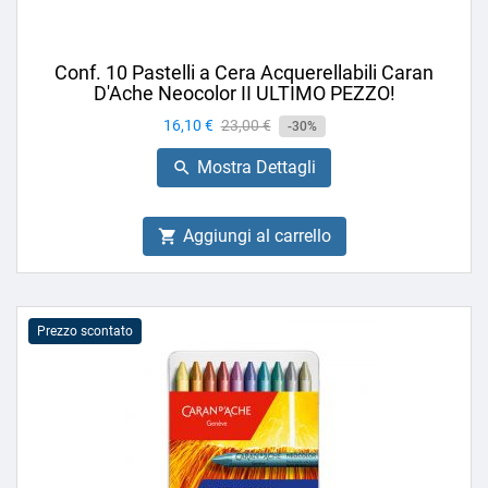
Conf. 10 Pastelli a Cera Acquerellabili Caran
D'Ache Neocolor II ULTIMO PEZZO!
Prezzo
16,10 €
Prezzo
23,00 €
-30%
base
Mostra Dettagli

Aggiungi al carrello

Prezzo scontato