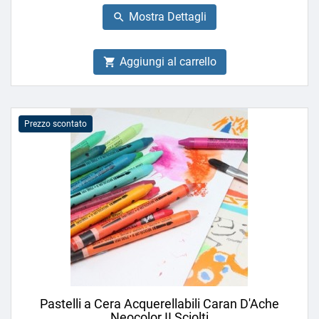
base
Mostra Dettagli

Aggiungi al carrello

Prezzo scontato
Pastelli a Cera Acquerellabili Caran D'Ache
Neocolor II Sciolti