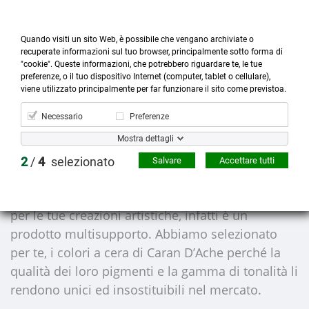
Quando visiti un sito Web, è possibile che vengano archiviate o
recuperate informazioni sul tuo browser, principalmente sotto forma di
"cookie". Queste informazioni, che potrebbero riguardare te, le tue
preferenze, o il tuo dispositivo Internet (computer, tablet o cellulare),



more_horiz
0
shopping_cart
viene utilizzato principalmente per far funzionare il sito come previstoa.
Prodotti
Account
Cerca
Menù
Carrello
Necessario
Preferenze
Pastelli a Cera
Mostra dettagli
2
/
4
selezionato
Salvare
Accettare tutti
I pastelli di cera,
normali o acquerellabili, sono
colori che offrono tante e incredibili possibilità
per le tue creazioni artistiche, infatti è un
prodotto multisupporto. Abbiamo selezionato
per te, i colori a cera di Caran D’Ache perché la
qualità dei loro pigmenti e la gamma di tonalità li
rendono unici ed insostituibili nel mercato.