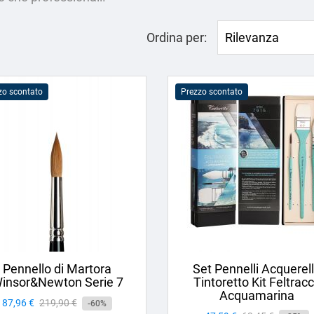
Ordina per:
Rilevanza
zo scontato
Prezzo scontato
Pennello di Martora
Set Pennelli Acquerel
insor&Newton Serie 7
Tintoretto Kit Feltrac
Acquamarina
Prezzo
87,96 €
Prezzo
219,90 €
-60%