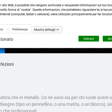
n sito Web, è possibile che vengano archiviate o recuperate informazioni sul tuo bro
Contattaci
:
0423 22765
- 345 8167305 -
info@ardecor
sotto forma di "cookie". Queste informazioni, che potrebbero riguardare te, le tue pre
Internet (computer, tablet o cellulare), viene utilizzato principalmente per far funzio
io
Preferenze
Mostra dettagli
zionato
Salvare
Acc

Home
Offerte
Recensioni
Chi Siamo
Marchi
fezioni
lastica che in metallo. Ce ne sono sia per chi vuole avere 
disegno (tipo un pennellino, o una matita, o un blocco), 
io che professionali.