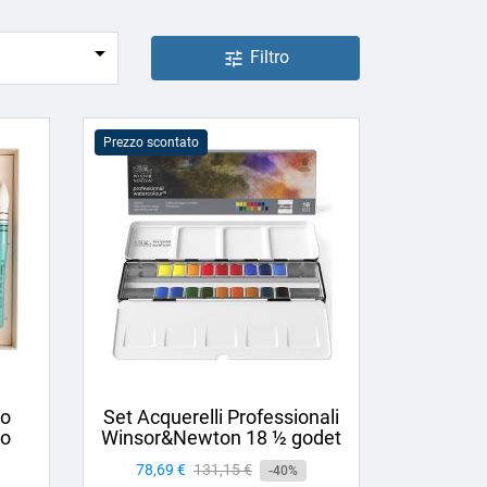

Filtro
tune
Prezzo scontato
lo
Set Acquerelli Professionali
co
Winsor&Newton 18 ½ godet
Prezzo
78,69 €
Prezzo
131,15 €
-40%