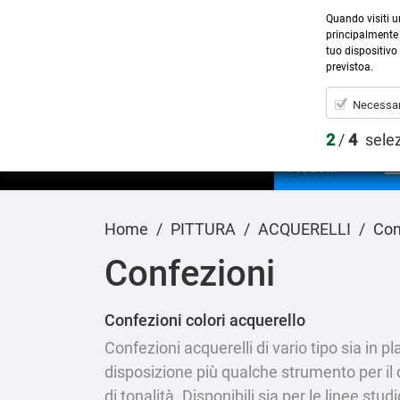
Quando visiti u
principalmente 
tuo dispositivo 
previstoa.
Necessar
2
/
4
sele
Prodotti
Home
PITTURA
ACQUERELLI
Con
Confezioni
Confezioni colori acquerello
Confezioni acquerelli di vario tipo sia in p
disposizione più qualche strumento per il 
di tonalità. Disponibili sia per le linee stud