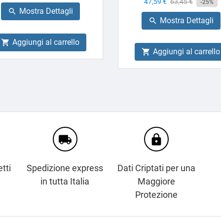
Prezzo
47,59 €
Prezzo
63,45 €
base
-25%
Mostra Dettagli

base
Mostra Dettagli

Aggiungi al carrello

Aggiungi al carrello

local_shipping
https
tti
Spedizione express
Dati Criptati per una
in tutta Italia
Maggiore
Protezione