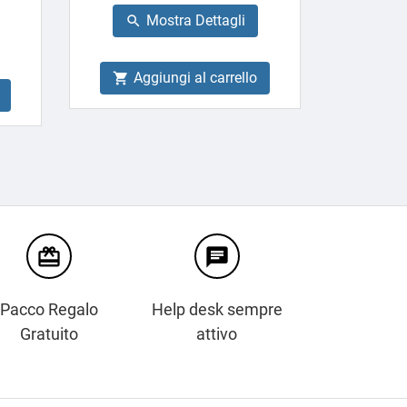
base
Mostra Dettagli

Aggiungi al carrello

card_giftcard
chat
Pacco Regalo
Help desk sempre
Gratuito
attivo