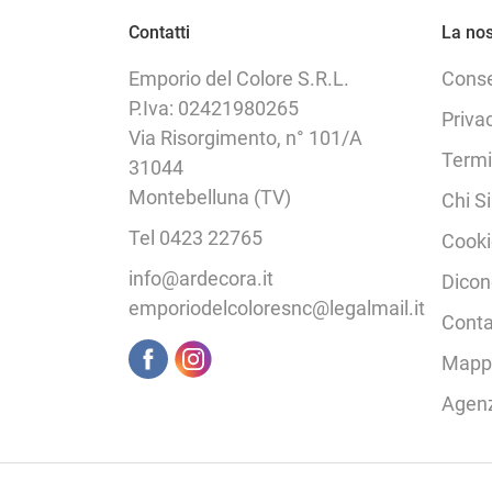
Contatti
La nos
Emporio del Colore S.R.L.
Cons
P.Iva: 02421980265
Priva
Via Risorgimento, n° 101/A
Termi
31044
Montebelluna (TV)
Chi S
Tel 0423 22765
Cooki
info@ardecora.it
Dicon
emporiodelcoloresnc@legalmail.it
Conta
Mappa
Agen