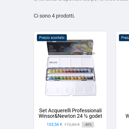
Ci sono 4 prodotti.
Prezzo scontato
Prez
Set Acquerelli Professionali
Winsor&Newton 24 ½ godet
W
Prezzo
103,56 €
Prezzo
172,60 €
-40%