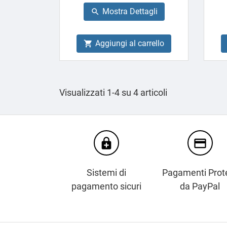
base
Mostra Dettagli

Aggiungi al carrello

Visualizzati 1-4 su 4 articoli
enhanced_encryption
credit_card
Sistemi di
Pagamenti Prote
pagamento sicuri
da PayPal