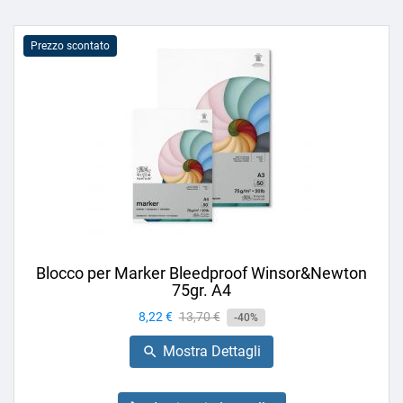
Prezzo scontato
Blocco per Marker Bleedproof Winsor&Newton
75gr. A4
Prezzo
8,22 €
Prezzo
13,70 €
-40%
base
Mostra Dettagli
