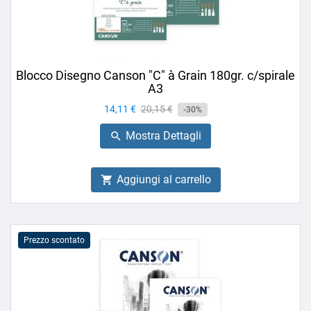
Blocco Disegno Canson "C" à Grain 180gr. c/spirale
A3
Prezzo
14,11 €
Prezzo
20,15 €
-30%
base
Mostra Dettagli

Aggiungi al carrello

Prezzo scontato