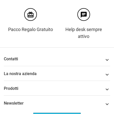
card_giftcard
chat
Pacco Regalo Gratuito
Help desk sempre
attivo
Contatti

La nostra azienda

Prodotti

Newsletter
