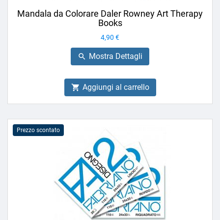
Mandala da Colorare Daler Rowney Art Therapy
Books
Prezzo
4,90 €
Mostra Dettagli

Aggiungi al carrello

Prezzo scontato