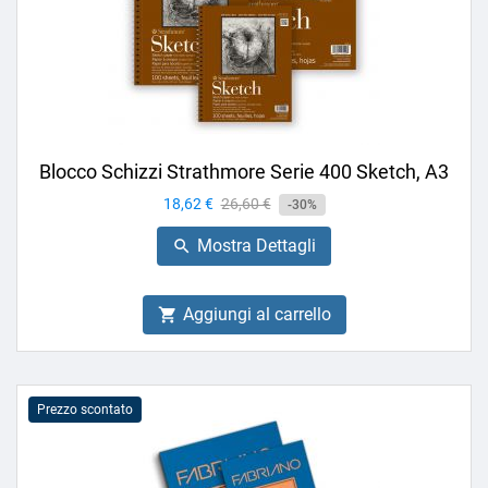
Blocco Schizzi Strathmore Serie 400 Sketch, A3
Prezzo
18,62 €
Prezzo
26,60 €
-30%
base
Mostra Dettagli

Aggiungi al carrello

Prezzo scontato