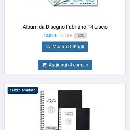
Album da Disegno Fabriano F4 Liscio
Prezzo
12,80 €
Prezzo
16,00 €
-20%
base
Mostra Dettagli

Aggiungi al carrello

Prezzo scontato