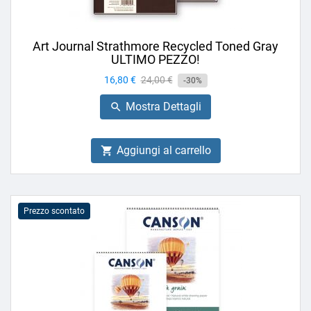
Art Journal Strathmore Recycled Toned Gray
ULTIMO PEZZO!
Prezzo
16,80 €
Prezzo
24,00 €
-30%
base
Mostra Dettagli

Aggiungi al carrello

Prezzo scontato