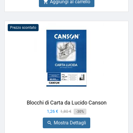
Aggiungi al carrello

Prezzo scontato
Blocchi di Carta da Lucido Canson
Prezzo
1,26 €
Prezzo
1,80 €
-30%
base
Mostra Dettagli
