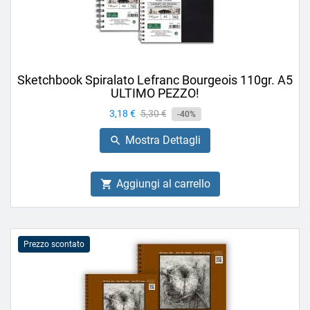
Sketchbook Spiralato Lefranc Bourgeois 110gr. A5
ULTIMO PEZZO!
Prezzo
3,18 €
Prezzo
5,30 €
-40%
base
Mostra Dettagli

Aggiungi al carrello

Prezzo scontato