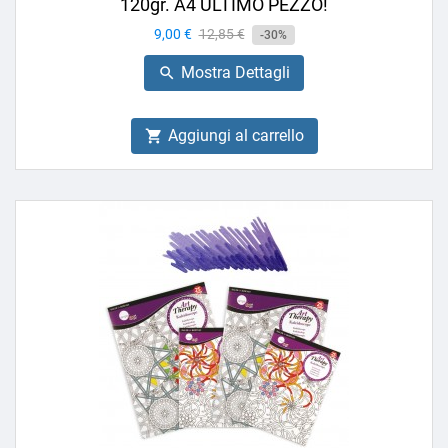
120gr. A4 ULTIMO PEZZO!
Prezzo
9,00 €
Prezzo
12,85 €
-30%
base
Mostra Dettagli

Aggiungi al carrello
