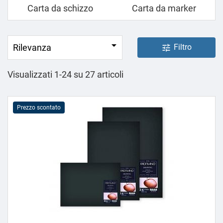
Carta da schizzo
Carta da marker

Rilevanza
Filtro
tune
Visualizzati 1-24 su 27 articoli
Prezzo scontato