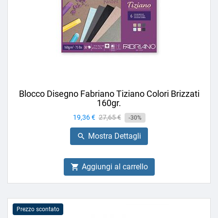
Blocco Disegno Fabriano Tiziano Colori Brizzati
160gr.
Prezzo
19,36 €
Prezzo
27,65 €
-30%
base
Mostra Dettagli

Aggiungi al carrello

Prezzo scontato