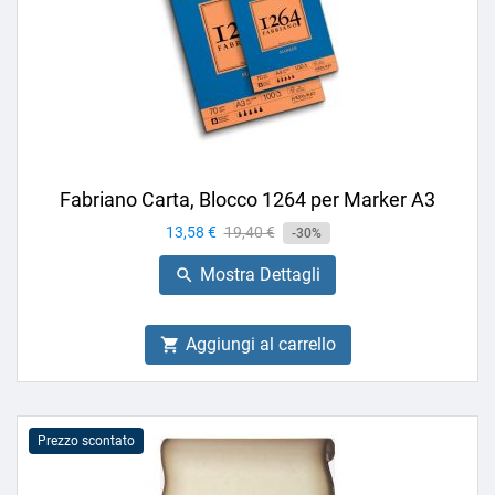
Fabriano Carta, Blocco 1264 per Marker A3
Prezzo
13,58 €
Prezzo
19,40 €
-30%
base
Mostra Dettagli

Aggiungi al carrello

Prezzo scontato