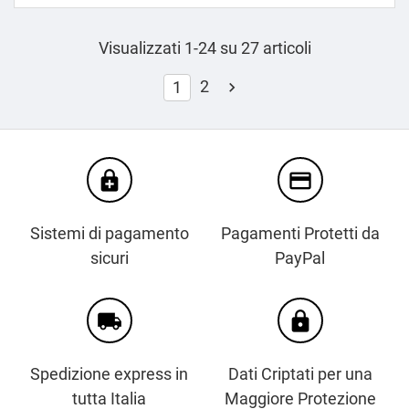
Visualizzati 1-24 su 27 articoli
2
1

enhanced_encryption
credit_card
Sistemi di pagamento
Pagamenti Protetti da
sicuri
PayPal
local_shipping
https
Spedizione express in
Dati Criptati per una
tutta Italia
Maggiore Protezione