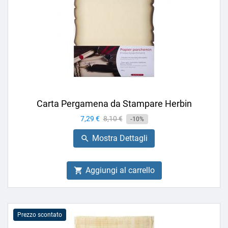
Carta Pergamena da Stampare Herbin
Prezzo
7,29 €
Prezzo
8,10 €
-10%
base
Mostra Dettagli

Aggiungi al carrello

Prezzo scontato