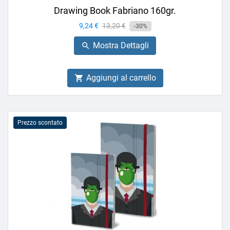
Drawing Book Fabriano 160gr.
Prezzo
9,24 €
Prezzo
13,20 €
-30%
base
Mostra Dettagli

Aggiungi al carrello

Prezzo scontato