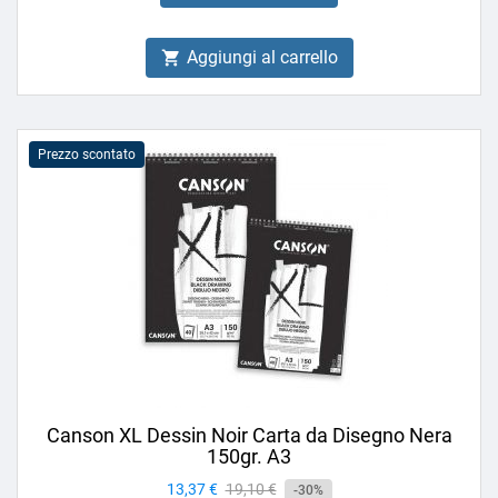
Aggiungi al carrello

Prezzo scontato
Canson XL Dessin Noir Carta da Disegno Nera
150gr. A3
Prezzo
13,37 €
Prezzo
19,10 €
-30%