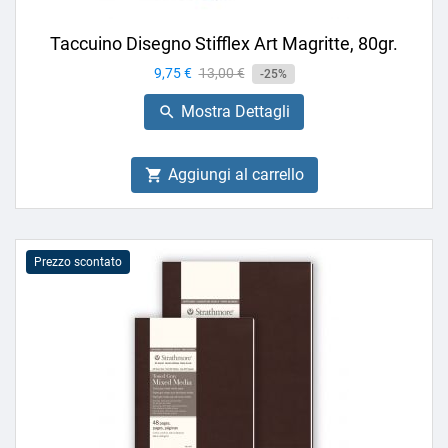
Taccuino Disegno Stifflex Art Magritte, 80gr.
Prezzo
9,75 €
Prezzo
13,00 €
-25%
base
Mostra Dettagli

Aggiungi al carrello

Prezzo scontato