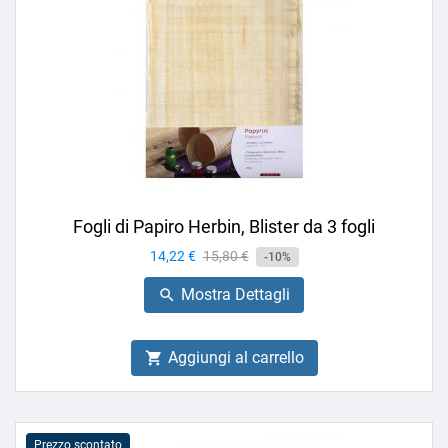
Fogli di Papiro Herbin, Blister da 3 fogli
Prezzo
14,22 €
Prezzo
15,80 €
-10%
base
Mostra Dettagli

Aggiungi al carrello

Prezzo scontato