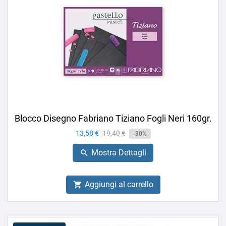
Blocco Disegno Fabriano Tiziano Fogli Neri 160gr.
Prezzo
13,58 €
Prezzo
19,40 €
-30%
base
Mostra Dettagli

Aggiungi al carrello
