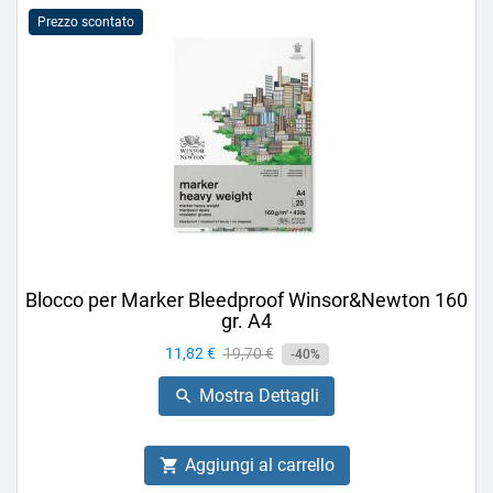
Prezzo scontato
Blocco per Marker Bleedproof Winsor&Newton 160
gr. A4
Prezzo
11,82 €
Prezzo
19,70 €
-40%
base
Mostra Dettagli

Aggiungi al carrello
