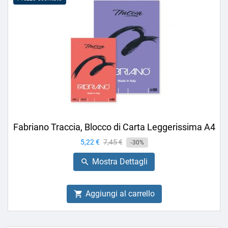
Fabriano Traccia, Blocco di Carta Leggerissima A4
Prezzo
5,22 €
Prezzo
7,45 €
-30%
base
Mostra Dettagli

Aggiungi al carrello
