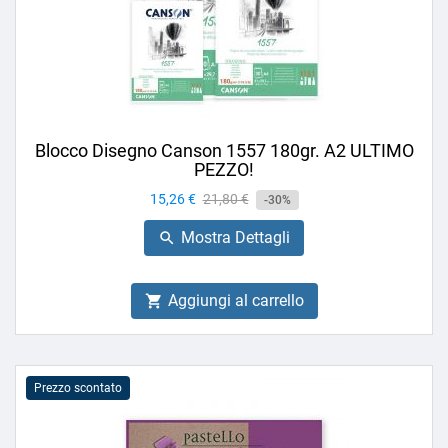
Blocco Disegno Canson 1557 180gr. A2 ULTIMO
PEZZO!
Prezzo
15,26 €
Prezzo
21,80 €
-30%
base
Mostra Dettagli

Aggiungi al carrello

Prezzo scontato