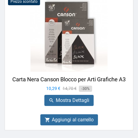
Prezzo scontato
Carta Nera Canson Blocco per Arti Grafiche A3
Prezzo
10,29 €
Prezzo
14,70 €
-30%
base
Mostra Dettagli

Aggiungi al carrello
