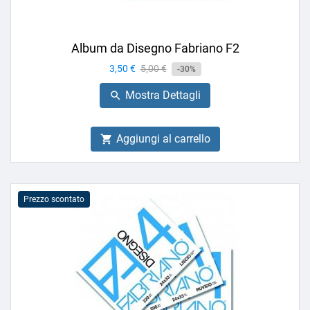
Album da Disegno Fabriano F2
Prezzo
3,50 €
Prezzo
5,00 €
-30%
base
Mostra Dettagli

Aggiungi al carrello

Prezzo scontato