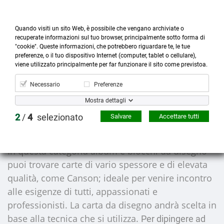
Quando visiti un sito Web, è possibile che vengano archiviate o
recuperate informazioni sul tuo browser, principalmente sotto forma di
"cookie". Queste informazioni, che potrebbero riguardare te, le tue
preferenze, o il tuo dispositivo Internet (computer, tablet o cellulare),



more_horiz
0
shopping_cart
viene utilizzato principalmente per far funzionare il sito come previstoa.
Prodotti
Account
Cerca
Menù
Carrello
Necessario
Preferenze
ALBUM E BLOCCHI DA
Mostra dettagli
DISEGNO
2
/
4
selezionato
Salvare
Accettare tutti
In questa categoria
album e blocchi da disegno
puoi trovare carte di vario spessore e di elevata
qualità, come Canson; ideale per venire incontro
alle esigenze di tutti, appassionati e
professionisti. La carta da disegno andrà scelta in
base alla tecnica che si utilizza.
Per dipingere ad