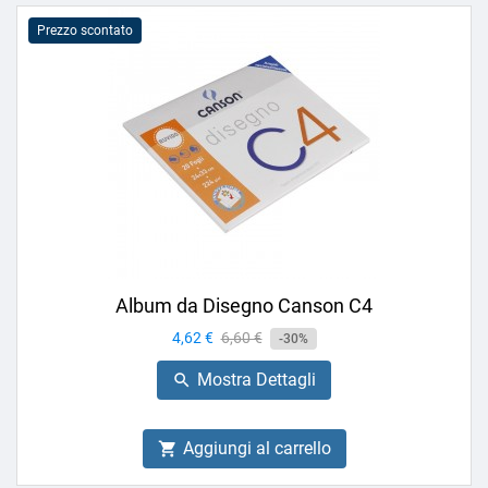
Prezzo scontato
Album da Disegno Canson C4
Prezzo
4,62 €
Prezzo
6,60 €
-30%
base
Mostra Dettagli

Aggiungi al carrello
