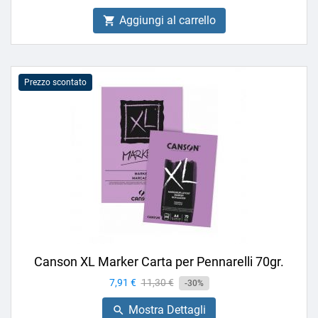
Aggiungi al carrello

Prezzo scontato
Canson XL Marker Carta per Pennarelli 70gr.
Prezzo
7,91 €
Prezzo
11,30 €
-30%
base
Mostra Dettagli
