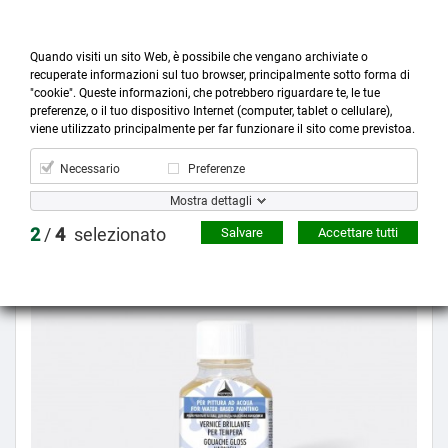
Quando visiti un sito Web, è possibile che vengano archiviate o
recuperate informazioni sul tuo browser, principalmente sotto forma di
"cookie". Queste informazioni, che potrebbero riguardare te, le tue
preferenze, o il tuo dispositivo Internet (computer, tablet o cellulare),



more_horiz
0
shopping_cart
viene utilizzato principalmente per far funzionare il sito come previstoa.
Prodotti
Account
Cerca
Menù
Carrello
Necessario
Preferenze
Mostra dettagli
Prezzo scontato
2
/
4
selezionato
Salvare
Accettare tutti