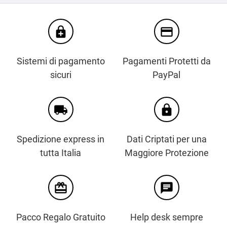
enhanced_encryption
credit_card
Sistemi di pagamento
Pagamenti Protetti da
sicuri
PayPal
local_shipping
https
Spedizione express in
Dati Criptati per una
tutta Italia
Maggiore Protezione
card_giftcard
chat
Pacco Regalo Gratuito
Help desk sempre