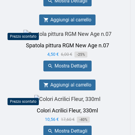
Mostra Dettagli

Aggiungi al carrello

Prezzo scontato
Spatola pittura RGM New Age n.07
Prezzo
4,50 €
Prezzo
6,00 €
-25%
base
Mostra Dettagli

Aggiungi al carrello

Prezzo scontato
Colori Acrilici Fleur, 330ml
Prezzo
10,56 €
Prezzo
17,60 €
-40%
base
Mostra Dettagli
