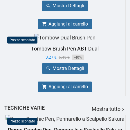
base
Mostra Dettagli

Aggiungi al carrello

Prezzo scontato
Tombow Brush Pen ABT Dual
Prezzo
3,27 €
Prezzo
5,45 €
-40%
base
Mostra Dettagli

Aggiungi al carrello

TECNICHE VARIE
Mostra tutto

Prezzo scontato
Pigma Graphic Pen, Pennarello a Scalpello Sakura