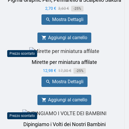
Prezzo
2,70 €
Prezzo
3,60 €
-25%
base
Mostra Dettagli

Aggiungi al carrello

Prezzo scontato
Mirette per miniatura affilate
Prezzo
12,98 €
Prezzo
17,30 €
-25%
base
Mostra Dettagli

Aggiungi al carrello

Prezzo scontato
Dipingiamo i Volti dei Nostri Bambini