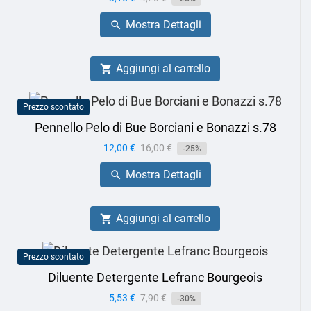
base
Mostra Dettagli

Aggiungi al carrello

Prezzo scontato
Pennello Pelo di Bue Borciani e Bonazzi s.78
Prezzo
12,00 €
Prezzo
16,00 €
-25%
base
Mostra Dettagli

Aggiungi al carrello

Prezzo scontato
Diluente Detergente Lefranc Bourgeois
Prezzo
5,53 €
Prezzo
7,90 €
-30%