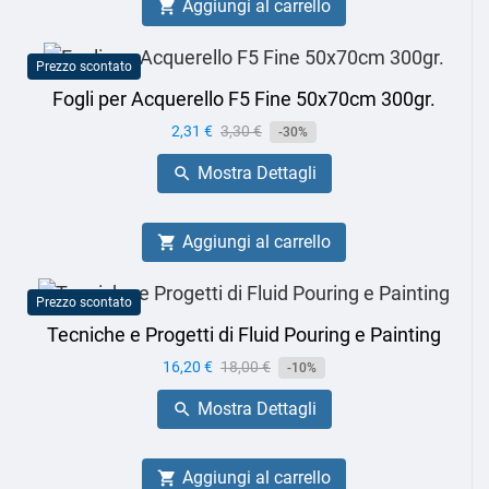
Aggiungi al carrello

Prezzo scontato
Fogli per Acquerello F5 Fine 50x70cm 300gr.
Prezzo
2,31 €
Prezzo
3,30 €
-30%
base
Mostra Dettagli

Aggiungi al carrello

Prezzo scontato
Tecniche e Progetti di Fluid Pouring e Painting
Prezzo
16,20 €
Prezzo
18,00 €
-10%
base
Mostra Dettagli

Aggiungi al carrello
