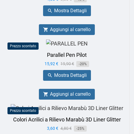
base
Mostra Dettagli

Aggiungi al carrello

Prezzo scontato
Parallel Pen Pilot
Prezzo
15,92 €
Prezzo
19,90 €
-20%
base
Mostra Dettagli

Aggiungi al carrello

Prezzo scontato
Colori Acrilici a Rilievo Marabù 3D Liner Glitter
Prezzo
3,60 €
Prezzo
4,80 €
-25%