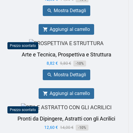
base
Mostra Dettagli

Aggiungi al carrello

Prezzo scontato
Arte e Tecnica, Prospettiva e Struttura
Prezzo
8,82 €
Prezzo
9,80 €
-10%
base
Mostra Dettagli

Aggiungi al carrello

Prezzo scontato
Pronti da Dipingere, Astratti con gli Acrilici
Prezzo
12,60 €
Prezzo
14,00 €
-10%