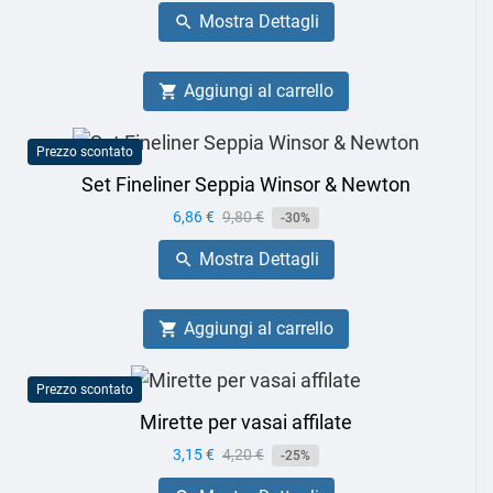
base
Mostra Dettagli

Aggiungi al carrello

Prezzo scontato
Set Fineliner Seppia Winsor & Newton
Prezzo
6,86 €
Prezzo
9,80 €
-30%
base
Mostra Dettagli

Aggiungi al carrello

Prezzo scontato
Mirette per vasai affilate
Prezzo
3,15 €
Prezzo
4,20 €
-25%
base