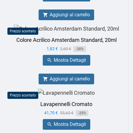
Aggiungi al carrello

Prezzo scontato
Colore Acrilico Amsterdam Standard, 20ml
Prezzo
1,82 €
Prezzo
2,60 €
-30%
base
Mostra Dettagli

Aggiungi al carrello

Prezzo scontato
Lavapennelli Cromato
Prezzo
41,70 €
Prezzo
55,60 €
-25%
base
Mostra Dettagli
