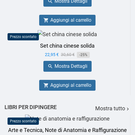
Mostra Dettagli

Aggiungi al carrello

Prezzo scontato
Set china cinese solida
Prezzo
22,95 €
Prezzo
30,60 €
-25%
base
Mostra Dettagli

Aggiungi al carrello

LIBRI PER DIPINGERE
Mostra tutto

Prezzo scontato
Arte e Tecnica, Note di Anatomia e Raffigurazione