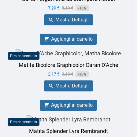
Prezzo
7,29 €
Prezzo
8,10 €
-10%
base
Mostra Dettagli

Aggiungi al carrello

Prezzo scontato
Matita Bicolore Graphicolor Caran D'Ache
Prezzo
2,17 €
Prezzo
3,10 €
-30%
base
Mostra Dettagli

Aggiungi al carrello

Prezzo scontato
Matita Splender Lyra Rembrandt