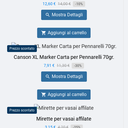
Prezzo
12,60 €
Prezzo
14,00 €
-10%
base
Mostra Dettagli

Aggiungi al carrello

Prezzo scontato
Canson XL Marker Carta per Pennarelli 70gr.
Prezzo
7,91 €
Prezzo
11,30 €
-30%
base
Mostra Dettagli

Aggiungi al carrello

Prezzo scontato
Mirette per vasai affilate
Prezzo
3,15 €
Prezzo
4,20 €
-25%