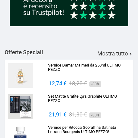
Offerte Speciali
Mostra tutto

Vernice Damar Maimeri da 250ml ULTIMO
PEZZO!
Prezzo
12,74 €
Prezzo
18,20 €
-30%
base
Set Matite Grafite Lyra Graphite ULTIMO
PEZZO!
Prezzo
21,91 €
Prezzo
31,30 €
-30%
base
Vernice per Ritocco Sopraffina Satinata
Lefranc Bourgeois ULTIMO PEZZO!