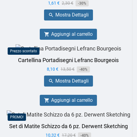
Prezzo
1,61 €
Prezzo
2,30 €
-30%
base
Mostra Dettagli

Aggiungi al carrello

Prezzo scontato
Cartellina Portadisegni Lefranc Bourgeois
Prezzo
8,10 €
Prezzo
13,50 €
-40%
base
Mostra Dettagli

Aggiungi al carrello

PROMO!
Set di Matite Schizzo da 6 pz. Derwent Sketching
Prezzo
10,32 €
Prezzo
17,20 €
-40%