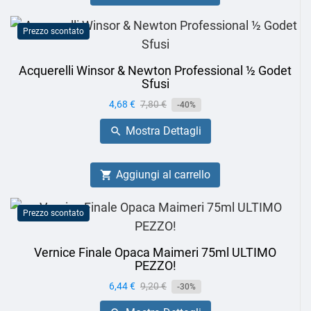
Prezzo scontato
Acquerelli Winsor & Newton Professional ½ Godet
Sfusi
Prezzo
4,68 €
Prezzo
7,80 €
-40%
base
Mostra Dettagli

Aggiungi al carrello

Prezzo scontato
Vernice Finale Opaca Maimeri 75ml ULTIMO
PEZZO!
Prezzo
6,44 €
Prezzo
9,20 €
-30%
base