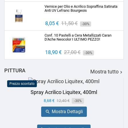
base
Vernice per Olio e Acrilico Sopraffina Satinata
Anti UV Lefranc Bourgeois
Prezzo
8,05 €
Prezzo
11,50 €
-30%
base
Conf. 10 Pastelli a Cera Metallizzati Caran
D'Ache Neocolor I ULTIMO PEZZO!
Prezzo
18,90 €
Prezzo
27,00 €
-30%
base
PITTURA
Mostra tutto

Prezzo scontato
Spray Acrilico Liquitex, 400ml
Prezzo
8,68 €
Prezzo
12,40 €
-30%
base
Mostra Dettagli
