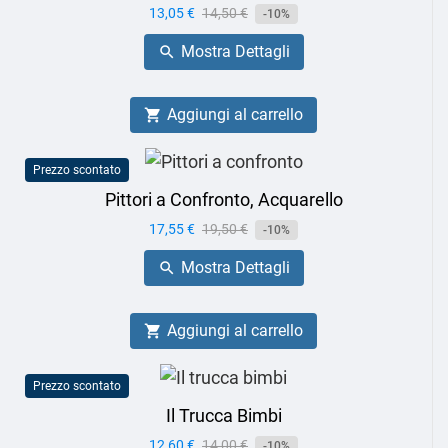
Prezzo
13,05 €
Prezzo
14,50 €
-10%
base
Mostra Dettagli

Aggiungi al carrello

Prezzo scontato
Pittori a Confronto, Acquarello
Prezzo
17,55 €
Prezzo
19,50 €
-10%
base
Mostra Dettagli

Aggiungi al carrello

Prezzo scontato
Il Trucca Bimbi
Prezzo
12,60 €
Prezzo
14,00 €
-10%