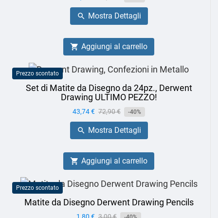
base
Mostra Dettagli

Aggiungi al carrello

Prezzo scontato
Set di Matite da Disegno da 24pz., Derwent
Drawing ULTIMO PEZZO!
Prezzo
43,74 €
Prezzo
72,90 €
-40%
base
Mostra Dettagli

Aggiungi al carrello

Prezzo scontato
Matite da Disegno Derwent Drawing Pencils
Prezzo
1,80 €
Prezzo
3,00 €
-40%