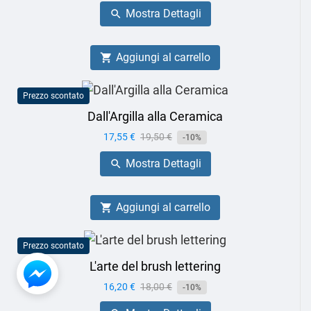
base
Mostra Dettagli

Aggiungi al carrello

Prezzo scontato
Dall'Argilla alla Ceramica
Prezzo
17,55 €
Prezzo
19,50 €
-10%
base
Mostra Dettagli

Aggiungi al carrello

Prezzo scontato
L'arte del brush lettering
Prezzo
16,20 €
Prezzo
18,00 €
-10%
base