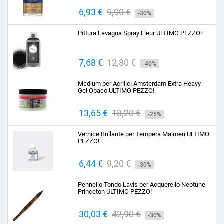
Prezzo
6,93 €
Prezzo
9,90 €
-30%
base
Pittura Lavagna Spray Fleur ULTIMO PEZZO!
Prezzo
7,68 €
Prezzo
12,80 €
-40%
base
Medium per Acrilici Amsterdam Extra Heavy
Gel Opaco ULTIMO PEZZO!
Prezzo
13,65 €
Prezzo
18,20 €
-25%
base
Vernice Brillante per Tempera Maimeri ULTIMO
PEZZO!
Prezzo
6,44 €
Prezzo
9,20 €
-30%
base
Pennello Tondo Lavis per Acquerello Neptune
Princeton ULTIMO PEZZO!
Prezzo
30,03 €
Prezzo
42,90 €
-30%