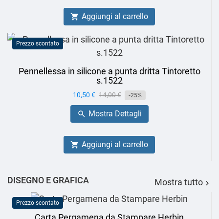
Aggiungi al carrello

Prezzo scontato
Pennellessa in silicone a punta dritta Tintoretto
s.1522
Prezzo
10,50 €
Prezzo
14,00 €
-25%
base
Mostra Dettagli

Aggiungi al carrello

DISEGNO E GRAFICA
Mostra tutto

Prezzo scontato
Carta Pergamena da Stampare Herbin